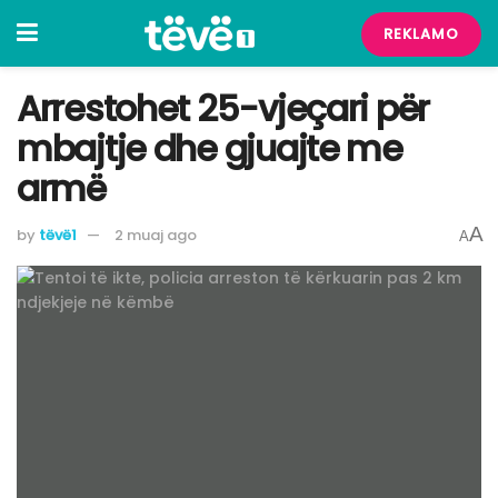
REKLAMO
Arrestohet 25-vjeçari për
mbajtje dhe gjuajte me
armë
A
by
tëvë1
2 muaj ago
A