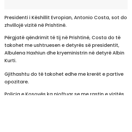
Presidenti i Këshillit Evropian, Antonio Costa, sot do
zhvillojë vizitë në Prishtinë.
Përgjatë qëndrimit të tij në Prishtinë, Costa do të
takohet me ushtruesen e detyrës së presidentit,
Albulena Haxhiun dhe kryeministrin në detyrë Albin
Kurti.
Gjithashtu do të takohet edhe me krerët e partive
opozitare.
Policia e Kosovës ka njoftuar se me rastin e vizitës
zyrtare në Kosovë të Presidentit të Këshillit të
Evropës, Antonio Costa, do të angazhojë
kapacitetet e nevojshme policore për garantimin e
sigurisë, ruajtjen e rendit dhe qetësisë publike, si