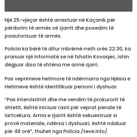
Një 25-vjeçar është arrestuar në Kaçanik për
përdorim të armës së zjarrit dhe posedim të
paautorizuar të armës.
Policia ka bërë të ditur mbrëmë rreth orës 22:30, ka
pranuar një informatë se në fshatin Kovaqec, ishin
dëgjuar disa të shtëna me armë zjarri.
Pas veprimeve hetimore të ndërmarra nga Njësia e
Hetimeve është identifikuar personi i dyshuar.
“Pas intervistimit dhe me vendim të prokurorit të
shtetit, është iniciuar rasti për veprat penale të
lartcekura. Arma e zjarrit është sekuestruar si
provë materiale, ndërsa i dyshuari, është ndaluar
për 48 orë”, thuhet nga Policia./teve.info/