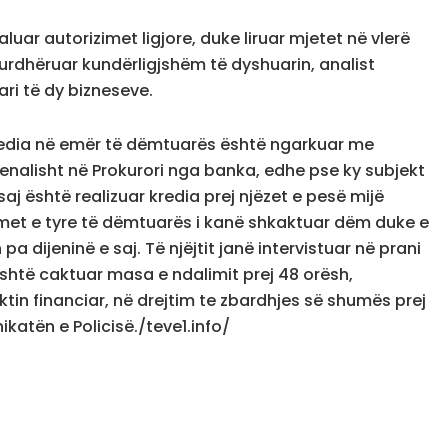
aluar autorizimet ligjore, duke liruar mjetet në vlerë
 urdhëruar kundërligjshëm të dyshuarin, analist
ari të dy bizneseve.
kredia në emër të dëmtuarës është ngarkuar me
nalisht në Prokurori nga banka, edhe pse ky subjekt
j është realizuar kredia prej njëzet e pesë mijë
rimet e tyre të dëmtuarës i kanë shkaktuar dëm duke e
a dijeninë e saj. Të njëjtit janë intervistuar në prani
shtë caktuar masa e ndalimit prej 48 orësh,
tin financiar, në drejtim te zbardhjes së shumës prej
katën e Policisë./teve1.info/