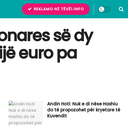
REKLAMO NË TËVË1.INFO
ronares së dy
ijë euro pa
​Andin Hoti: Nuk e di nëse Haxhiu
do të propozohet për kryetare të
Kuvendit