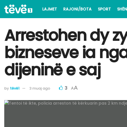
LAJMET
RAJONI/BOTA
SPORT
SHËN
Arrestohen dy zy
bizneseve ia nga
dijeninë e saj
3
A
by
tëvë1
3 muaj ago
A