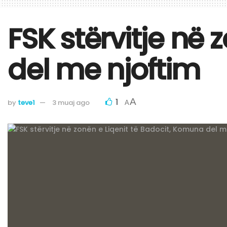
FSK stërvitje në
del me njoftim
1
A
by
teve1
3 muaj ago
A