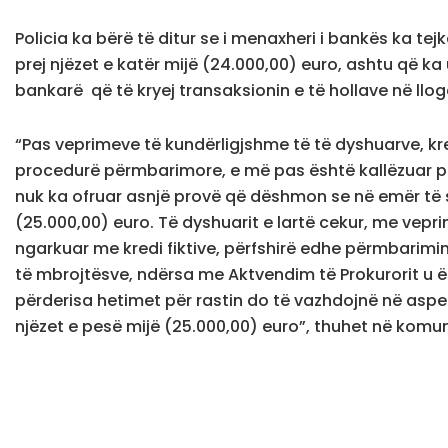
Policia ka bërë të ditur se i menaxheri i bankës ka tejk
prej njëzet e katër mijë (24.000,00) euro, ashtu që ka
bankarë që të kryej transaksionin e të hollave në llog
“Pas veprimeve të kundërligjshme të të dyshuarve, 
procedurë përmbarimore, e më pas është kallëzuar pe
nuk ka ofruar asnjë provë që dëshmon se në emër të sa
(25.000,00) euro. Të dyshuarit e lartë cekur, me vep
ngarkuar me kredi fiktive, përfshirë edhe përmbarimin p
të mbrojtësve, ndërsa me Aktvendim të Prokurorit u ë
përderisa hetimet për rastin do të vazhdojnë në aspek
njëzet e pesë mijë (25.000,00) euro”, thuhet në komuni