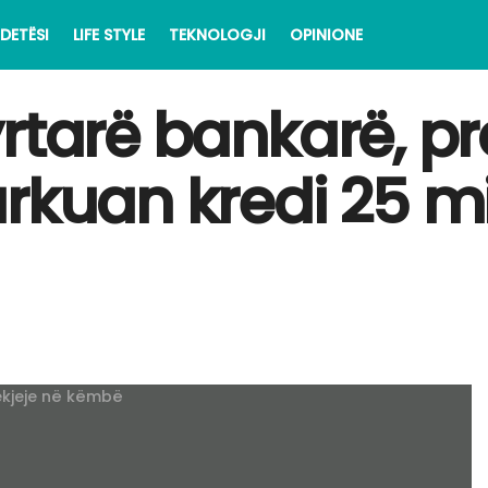
DETËSI
LIFE STYLE
TEKNOLOGJI
OPINIONE
rtarë bankarë, p
rkuan kredi 25 m