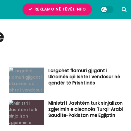
REKLAMO NË TËVË1.INFO
e
Largohet flamuri gjigant i
Ukrainës që ishte i vendosur në
qendër të Prishtinës
Ministri i Jashtëm turk sinjalizon
zgjerimin e aleancës Turqi-Arabi
Saudite-Pakistan me Egjiptin