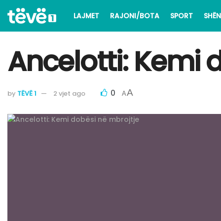
LAJMET
RAJONI/BOTA
SPORT
SHËN
​Ancelotti: Kemi
0
A
by
TËVË 1
2 vjet ago
A