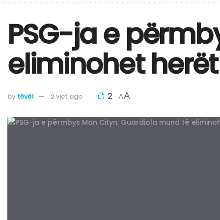
PSG-ja e përmby
eliminohet herët
2
A
by
tëvë1
2 vjet ago
A