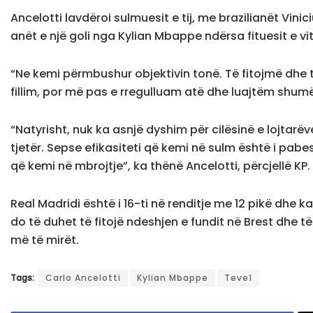
Ancelotti lavdëroi sulmuesit e tij, me brazilianët Vin
anët e një goli nga Kylian Mbappe ndërsa fituesit e vit
“Ne kemi përmbushur objektivin tonë. Të fitojmë dhe t
fillim, por më pas e rregulluam atë dhe luajtëm shumë 
“Natyrisht, nuk ka asnjë dyshim për cilësinë e lojtarë
tjetër. Sepse efikasiteti që kemi në sulm është i pab
që kemi në mbrojtje”, ka thënë Ancelotti, përcjellë KP.
Real Madridi është i 16-ti në renditje me 12 pikë dhe k
do të duhet të fitojë ndeshjen e fundit në Brest dhe të
më të mirët.
Tags:
Carlo Ancelotti
Kylian Mbappe
Teve1