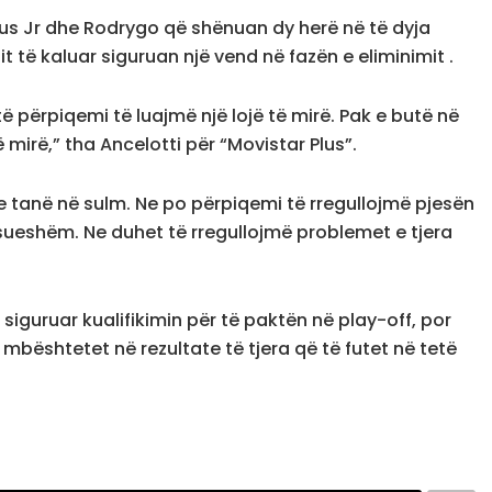
icius Jr dhe Rodrygo që shënuan dy herë në të dyja
it të kaluar siguruan një vend në fazën e eliminimit .
ë përpiqemi të luajmë një lojë të mirë. Pak e butë në
mirë,” tha Ancelotti për “Movistar Plus”.
ve tanë në sulm. Ne po përpiqemi të rregullojmë pjesën
esueshëm. Ne duhet të rregullojmë problemet e tjera
a siguruar kualifikimin për të paktën në play-off, por
 mbështetet në rezultate të tjera që të futet në tetë