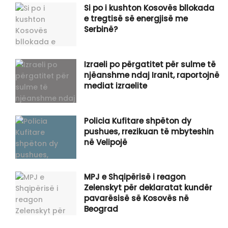
Si po i kushton Kosovës bllokada
e tregtisë së energjisë me
Serbinë?
Izraeli po përgatitet për sulme të
njëanshme ndaj Iranit, raportojnë
mediat izraelite
Policia Kufitare shpëton dy
pushues, rrezikuan të mbyteshin
në Velipojë
MPJ e Shqipërisë i reagon
Zelenskyt për deklaratat kundër
pavarësisë së Kosovës në
Beograd