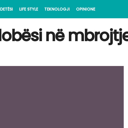
DETËSI
LIFE STYLE
TEKNOLOGJI
OPINIONE
 dobësi në mbrojtj