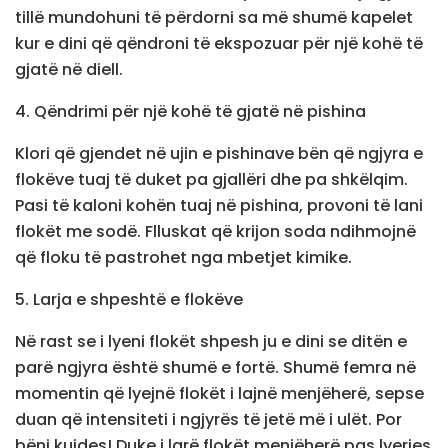
tillë mundohuni të përdorni sa më shumë kapelet
kur e dini që qëndroni të ekspozuar për një kohë të
gjatë në diell.
4. Qëndrimi për një kohë të gjatë në pishina
Klori që gjendet në ujin e pishinave bën që ngjyra e
flokëve tuaj të duket pa gjallëri dhe pa shkëlqim.
Pasi të kaloni kohën tuaj në pishina, provoni të lani
flokët me sodë. Flluskat që krijon soda ndihmojnë
që floku të pastrohet nga mbetjet kimike.
5. Larja e shpeshtë e flokëve
Në rast se i lyeni flokët shpesh ju e dini se ditën e
parë ngjyra është shumë e fortë. Shumë femra në
momentin që lyejnë flokët i lajnë menjëherë, sepse
duan që intensiteti i ngjyrës të jetë më i ulët. Por
bëni kujdes! Duke i larë flokët menjëherë pas lyerjes