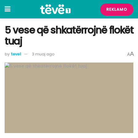
REKLAMO
5 vese që shkatërrojnë flokët
tuaj
A
by
teve1
3 muaj ago
A