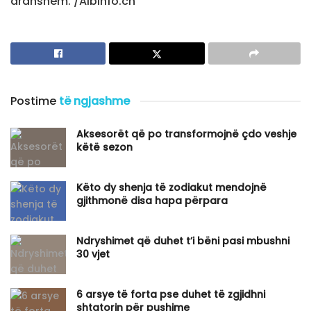
ardhshëm. /Albinfo.ch
Postime
të ngjashme
Aksesorët që po transformojnë çdo veshje
këtë sezon
Këto dy shenja të zodiakut mendojnë
gjithmonë disa hapa përpara
Ndryshimet që duhet t’i bëni pasi mbushni
30 vjet
6 arsye të forta pse duhet të zgjidhni
shtatorin për pushime