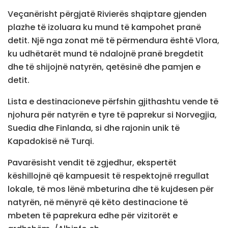
Veçanërisht përgjatë Rivierës shqiptare gjenden
plazhe të izoluara ku mund të kampohet pranë
detit. Një nga zonat më të përmendura është Vlora,
ku udhëtarët mund të ndalojnë pranë bregdetit
dhe të shijojnë natyrën, qetësinë dhe pamjen e
detit.
Lista e destinacioneve përfshin gjithashtu vende të
njohura për natyrën e tyre të paprekur si Norvegjia,
Suedia dhe Finlanda, si dhe rajonin unik të
Kapadokisë në Turqi.
Pavarësisht vendit të zgjedhur, ekspertët
këshillojnë që kampuesit të respektojnë rregullat
lokale, të mos lënë mbeturina dhe të kujdesen për
natyrën, në mënyrë që këto destinacione të
mbeten të paprekura edhe për vizitorët e