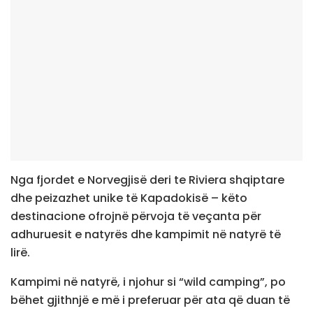
Nga fjordet e Norvegjisë deri te Riviera shqiptare
dhe peizazhet unike të Kapadokisë – këto
destinacione ofrojnë përvoja të veçanta për
adhuruesit e natyrës dhe kampimit në natyrë të
lirë.
Kampimi në natyrë, i njohur si “wild camping”, po
bëhet gjithnjë e më i preferuar për ata që duan të