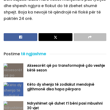
dhe shpesh ngjyra e flokut do të zbehet shumë
shpejt. Boja ka nevojë të qëndrojë në flokë për të
paktën 24 orë.
Postime
të ngjashme
Aksesorët që po transformojnë çdo veshje
këtë sezon
Këto dy shenja të zodiakut mendojnë
gjithmonë disa hapa përpara
Ndryshimet që duhet t’i bëni pasi mbushni
30 vjet