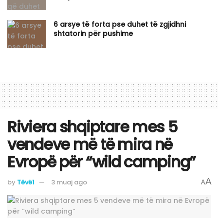
6 arsye të forta pse duhet të zgjidhni
shtatorin për pushime
Riviera shqiptare mes 5
vendeve më të mira në
Evropë për “wild camping”
A
by
Tëvë1
3 muaj ago
A