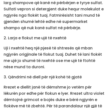
larg shampove që kanë në përbërjen e tyrye sulfat.
Sulfati vepron si detergjent duke hequr molekulat e
ngjyrës nga flokët tuaj. Fatmirësisht tani mund të
gjenden shumë lehtë edhe në supermarket
shampo që nuk kanë sulfat në përbërje.
2. Larja e flokut me ujë të nxehtë
Uji i nxehtë heq një pjesë të shtresës që mban
ngjyrën origjinale të flokut tuaj. Duhet të lani flokët
me ujë jo shumë të nxehtë ose me ujë të ftohtë
nëse mund ta duroni.
3. Qëndrimi në diell për një kohë të gjatë
Rrezet e diellit janë të dëmshme jo vetëm për
lëkurën por edhe për flokun e lyer. Rrezet ultra violet
dëmtojnë grimcat e bojës duke e bërë ngjyrën e
flokëve më të zbehtë. Për të parandalaur një gjë të