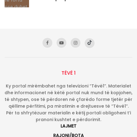
TËVË 1
Ky portal mirëmbahet nga televizioni “Tëvë1”. Materialet
dhe informacionet në këtë portal nuk mund të kopjohen,
të shtypen, ose të përdoren në çfarëdo forme tjetër për
qëllime përfitimi, pa miratimin e drejtuesve të “Tëvë1”.
Për ta shfrytëzuar materialin e këtij portali obligoheni t’i
pranoni kushtet e përdorimit.
LAJMET
RAJONI/BOTA