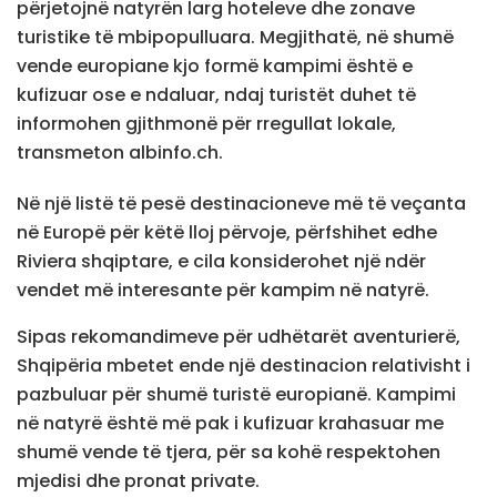
përjetojnë natyrën larg hoteleve dhe zonave
turistike të mbipopulluara. Megjithatë, në shumë
vende europiane kjo formë kampimi është e
kufizuar ose e ndaluar, ndaj turistët duhet të
informohen gjithmonë për rregullat lokale,
transmeton albinfo.ch.
Në një listë të pesë destinacioneve më të veçanta
në Europë për këtë lloj përvoje, përfshihet edhe
Riviera shqiptare, e cila konsiderohet një ndër
vendet më interesante për kampim në natyrë.
Sipas rekomandimeve për udhëtarët aventurierë,
Shqipëria mbetet ende një destinacion relativisht i
pazbuluar për shumë turistë europianë. Kampimi
në natyrë është më pak i kufizuar krahasuar me
shumë vende të tjera, për sa kohë respektohen
mjedisi dhe pronat private.