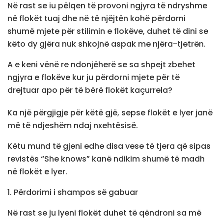
Në rast se iu pëlqen të provoni ngjyra të ndryshme
në flokët tuaj dhe në të njëjtën kohë përdorni
shumë mjete për stilimin e flokëve, duhet të dini se
këto dy gjëra nuk shkojnë aspak me njëra-tjetrën.
A e keni vënë re ndonjëherë se sa shpejt zbehet
ngjyra e flokëve kur ju përdorni mjete për të
drejtuar apo për të bërë flokët kaçurrela?
Ka një përgjigje për këtë gjë, sepse flokët e lyer janë
më të ndjeshëm ndaj nxehtësisë.
Këtu mund të gjeni edhe disa vese të tjera që sipas
revistës “She knows” kanë ndikim shumë të madh
në flokët e lyer.
1. Përdorimi i shampos së gabuar
Në rast se ju lyeni flokët duhet të qëndroni sa më