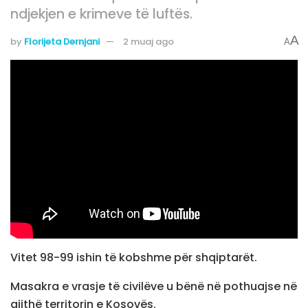
ndjekjen e krimeve të luftës.
A
by
Florijeta Dernjani
2 muaj ago
A
Vitet 98-99 ishin të kobshme për shqiptarët.
Masakra e vrasje të civilëve u bënë në pothuajse në
gjithë territorin e Kosovës.