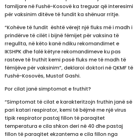
familjare në Fushë-Kosovë ka treguar që interesimi
për vaksinim ditëve të fundit ka shënuar rritje.
“Kohëve të fundit është vërejt një fluks më i madh i
prindërve të cilët i bijnë fëmijet për vaksina të
rregullta, në këto kanë ndiku rekomandimet e
IKSHPK dhe falë këtyre rekomandimeve ku pas
rasteve të fruthit kemi pasë fluks me të madh të
fëmijëve për vaksinim”, deklaroi doktori në QKMF të
Fushë-Kosovës, Mustaf Gashi.
Por cilat janë simptomat e fruthit?
“Simptomat të cilat e karakteritzojn fruthin janë së
pari katari respirator, kemi të bëjmë me një virus
tipik respirator pastaj fillon të paraqitet
temperatura e cila shkon deri në 40 dhe pastaj
fillon të paraqitet ekzantema e cila fillon nga