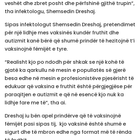
veshët dhe zbret posht dhe përfshinë gjithë trupin”,
tha infektologu, Shemsedin Dreshaj.
Sipas infektologut Shemsedin Dreshaj, pretendimet
për një lidhje mes vaksinës kundër fruthit dhe
autizmit kanë bërë që shumë prindër të hezitojnë t’i
vaksinojnë fëmijët e tyre.
“Realisht kjo po ndodh për shkak se një kohë të
gjatë ka qarkullu në mesin e popullatës së gjerë
besa edhe në mesin e profesionistëve pjesërisht të
edukuar që vaksina e fruthit është përgjegjëse për
paraqitjen e autizmit e që në esencë kjo nuk ka
lidhje fare me të”, tha ai.
Dreshaj iu bën apel prindërve që të vaksinojnë
fëmijët pasi sipas tij, kjo vaksinë është shumë e
sigurt dhe të mbron edhe nga format më të rënda