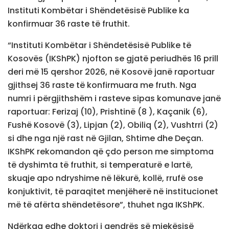
Instituti Kombëtar i Shëndetësisë Publike ka
konfirmuar 36 raste të fruthit.
“Instituti Kombëtar i Shëndetësisë Publike të
Kosovës (IKShPK) njofton se gjatë periudhës 16 prill
deri më 15 qershor 2026, në Kosovë janë raportuar
gjithsej 36 raste të konfirmuara me fruth. Nga
numri i përgjithshëm i rasteve sipas komunave janë
raportuar: Ferizaj (10), Prishtinë (8 ), Kaçanik (6),
Fushë Kosovë (3), Lipjan (2), Obiliq (2), Vushtrri (2)
si dhe nga një rast në Gjilan, Shtime dhe Deçan.
IKShPK rekomandon që çdo person me simptoma
të dyshimta të fruthit, si temperaturë e lartë,
skuqje apo ndryshime në lëkurë, kollë, rrufë ose
konjuktivit, të paraqitet menjëherë në institucionet
më të afërta shëndetësore”, thuhet nga IKShPK.
Ndërkaq edhe doktori i qendrës së mjekësisë