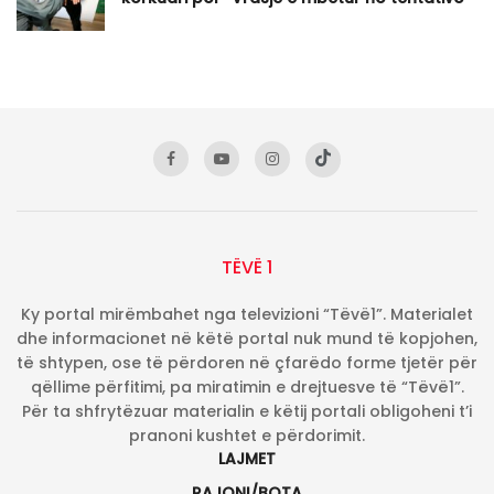
TËVË 1
Ky portal mirëmbahet nga televizioni “Tëvë1”. Materialet
dhe informacionet në këtë portal nuk mund të kopjohen,
të shtypen, ose të përdoren në çfarëdo forme tjetër për
qëllime përfitimi, pa miratimin e drejtuesve të “Tëvë1”.
Për ta shfrytëzuar materialin e këtij portali obligoheni t’i
pranoni kushtet e përdorimit.
LAJMET
RAJONI/BOTA