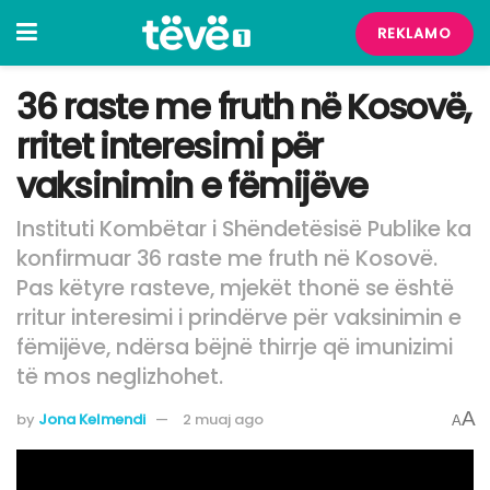
REKLAMO
36 raste me fruth në Kosovë,
rritet interesimi për
vaksinimin e fëmijëve
Instituti Kombëtar i Shëndetësisë Publike ka
konfirmuar 36 raste me fruth në Kosovë.
Pas këtyre rasteve, mjekët thonë se është
rritur interesimi i prindërve për vaksinimin e
fëmijëve, ndërsa bëjnë thirrje që imunizimi
të mos neglizhohet.
A
by
Jona Kelmendi
2 muaj ago
A