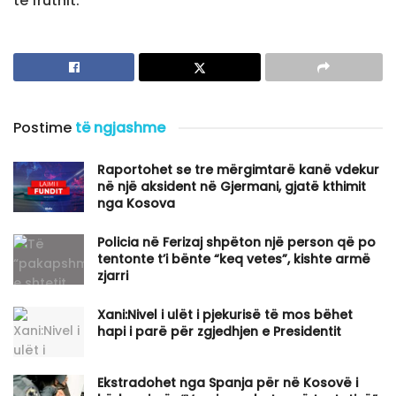
të fruthit.
Postime
të ngjashme
Raportohet se tre mërgimtarë kanë vdekur
në një aksident në Gjermani, gjatë kthimit
nga Kosova
Policia në Ferizaj shpëton një person që po
tentonte t’i bënte “keq vetes”, kishte armë
zjarri
Xani:Nivel i ulët i pjekurisë të mos bëhet
hapi i parë për zgjedhjen e Presidentit
Ekstradohet nga Spanja për në Kosovë i