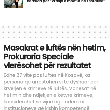
kërkuari për “Vrasje e mbetur në tentativë”
Masakrat e luftës nën hetim,
Prokuroria Speciale
vlerësohet për rezultatet
Edhe 27 vite pas luftës në Kosovë, ka
persona që arrestohen si të dyshuar për
kryerjen e krimeve të luftës. Vonesat në
hetimin dhe ndjekjen e këtyre krimeve,
konsiderohet se vijnë nga ndërrimi i
institucioneve që kishin kompetencë