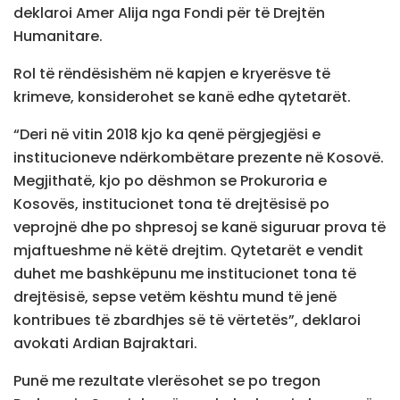
deklaroi Amer Alija nga Fondi për të Drejtën
Humanitare.
Rol të rëndësishëm në kapjen e kryerësve të
krimeve, konsiderohet se kanë edhe qytetarët.
“Deri në vitin 2018 kjo ka qenë përgjegjësi e
institucioneve ndërkombëtare prezente në Kosovë.
Megjithatë, kjo po dëshmon se Prokuroria e
Kosovës, institucionet tona të drejtësisë po
veprojnë dhe po shpresoj se kanë siguruar prova të
mjaftueshme në këtë drejtim. Qytetarët e vendit
duhet me bashkëpunu me institucionet tona të
drejtësisë, sepse vetëm kështu mund të jenë
kontribues të zbardhjes së të vërtetës”, deklaroi
avokati Ardian Bajraktari.
Punë me rezultate vlerësohet se po tregon