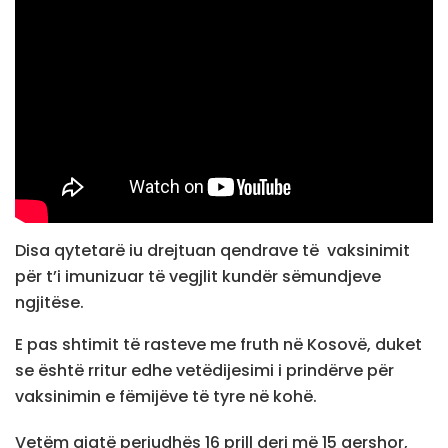
Disa qytetarë iu drejtuan qendrave të vaksinimit
për t’i imunizuar të vegjlit kundër sëmundjeve
ngjitëse.
E pas shtimit të rasteve me fruth në Kosovë, duket
se është rritur edhe vetëdijesimi i prindërve për
vaksinimin e fëmijëve të tyre në kohë.
Vetëm gjatë periudhës 16 prill deri më 15 qershor,