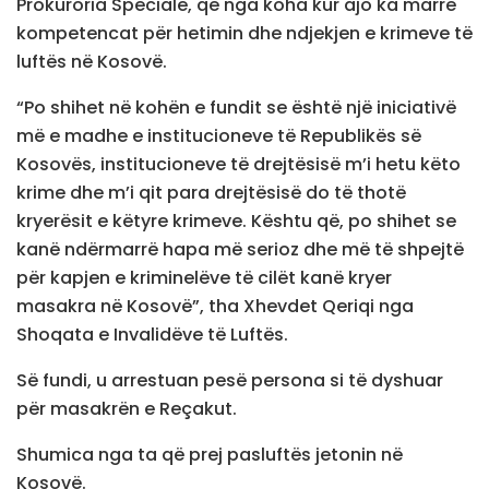
Prokuroria Speciale, që nga koha kur ajo ka marrë
kompetencat për hetimin dhe ndjekjen e krimeve të
luftës në Kosovë.
“Po shihet në kohën e fundit se është një iniciativë
më e madhe e institucioneve të Republikës së
Kosovës, institucioneve të drejtësisë m’i hetu këto
krime dhe m’i qit para drejtësisë do të thotë
kryerësit e këtyre krimeve. Kështu që, po shihet se
kanë ndërmarrë hapa më serioz dhe më të shpejtë
për kapjen e kriminelëve të cilët kanë kryer
masakra në Kosovë”, tha Xhevdet Qeriqi nga
Shoqata e Invalidëve të Luftës.
Së fundi, u arrestuan pesë persona si të dyshuar
për masakrën e Reçakut.
Shumica nga ta që prej pasluftës jetonin në
Kosovë.