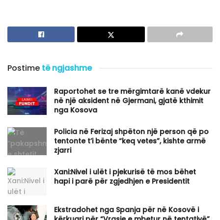
Postime
të ngjashme
Raportohet se tre mërgimtarë kanë vdekur
në një aksident në Gjermani, gjatë kthimit
nga Kosova
Policia në Ferizaj shpëton një person që po
tentonte t’i bënte “keq vetes”, kishte armë
zjarri
Xani:Nivel i ulët i pjekurisë të mos bëhet
hapi i parë për zgjedhjen e Presidentit
Ekstradohet nga Spanja për në Kosovë i
kërkuari për “Vrasje e mbetur në tentativë”