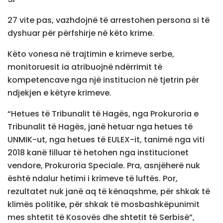
27 vite pas, vazhdojnë të arrestohen persona si të
dyshuar për përfshirje në këto krime.
Këto vonesa në trajtimin e krimeve serbe,
monitoruesit ia atribuojnë ndërrimit të
kompetencave nga një institucion në tjetrin për
ndjekjen e këtyre krimeve.
“Hetues të Tribunalit të Hagës, nga Prokuroria e
Tribunalit të Hagës, janë hetuar nga hetues të
UNMIK-ut, nga hetues të EULEX-it, tanimë nga viti
2018 kanë filluar të hetohen nga institucionet
vendore, Prokuroria Speciale. Pra, asnjëherë nuk
është ndalur hetimi i krimeve të luftës. Por,
rezultatet nuk janë aq të kënaqshme, për shkak të
klimës politike, për shkak të mosbashkëpunimit
mes shtetit të Kosovës dhe shtetit të Serbisë”,