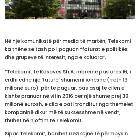
Në një komunikatë për media të martën, Telekomi
ka thënë se tash po i paguan “faturat e politikës
dhe grupeve të interesit, nga e kaluara”.
“Telekomit të Kosovës Sh.A, mbrëmë pas orës 16, i
erdhi edhe një ‘faturë’ shumëmilionëshe (rreth 13
milionë euro), për të paguar, pas asaj të cilën e
kishte pranuar në vitin 2016 për një shumë prej 39
milionë eurosh, e cila e pati tronditur nga themelet
kompaninë dikur më të suksesshme në vend”,
thuhet në njoftim të Telekomit.
Sipas Telekomit, borxhet rrezikojnë të përmbysin