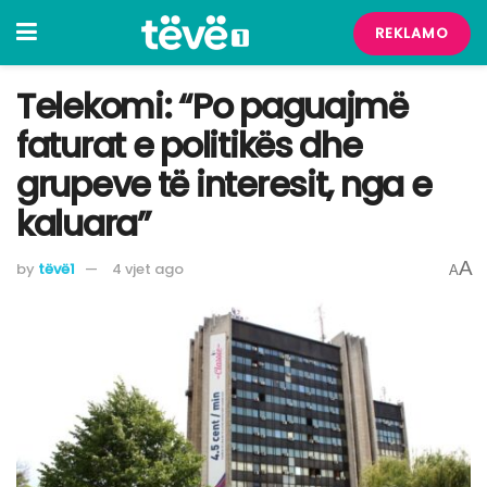
REKLAMO
Telekomi: “Po paguajmë
faturat e politikës dhe
grupeve të interesit, nga e
kaluara”
A
by
tëvë1
4 vjet ago
A