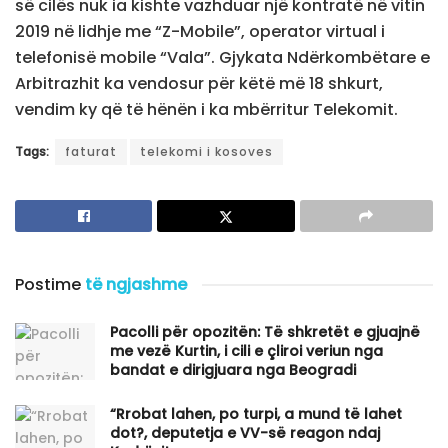
së cilës nuk ia kishte vazhduar një kontratë në vitin
2019 në lidhje me “Z-Mobile”, operator virtual i
telefonisë mobile “Vala”. Gjykata Ndërkombëtare e
Arbitrazhit ka vendosur për këtë më 18 shkurt,
vendim ky që të hënën i ka mbërritur Telekomit.
Tags:
faturat
telekomi i kosoves
Postime
të ngjashme
Pacolli për opozitën: Të shkretët e gjuajnë
me vezë Kurtin, i cili e çliroi veriun nga
bandat e dirigjuara nga Beogradi
“Rrobat lahen, po turpi, a mund të lahet
dot?, deputetja e VV-së reagon ndaj