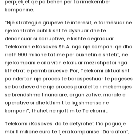
përpjekjet që po bëhen për ta rimëkëmbër
kompaninë.
“Një strategji e grupeve të interesit, e formësuar në
një kontratë publikisht të dyshuar dhe të
denoncuar si korruptive, e kishte degraduar
Telekomin e Kosovës Sh.A. nga një kompani që dha
rreth 900 milionë tatime për buxhetin e shtetit, në
një kompani e cila vitin e kaluar mezi shpëtoi nga
kthetrat e përmbaruesve. Por, Telekomi aktualisht
po ndërton një proces të baraspeshuar të pagesës
së borxheve dhe një proces paralel të rimëkëmbjes
së brendshme financiare, organizative, morale e
operative si dhe kthimit të ligjshmërisë në
kompani”, thuhet në njoftim të Telekomit.
Telekomi i Kosovës do të detyrohet t’ia paguajë
mbi 11 milionë euro të tjera kompanisë “Dardafon”,