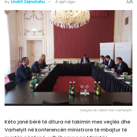
A
by
Lindrit Zejnullahu
4 vjet ago
A
Sveçla në takim me Varhelyin.
Këto janë bërë të ditura në takimin mes veçlës dhe
Varhelyit në konferencën ministrore të mbajtur të