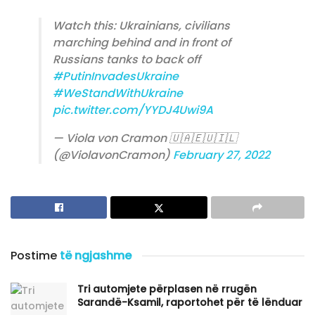
Watch this: Ukrainians, civilians
marching behind and in front of
Russians tanks to back off
#PutinInvadesUkraine
#WeStandWithUkraine
pic.twitter.com/YYDJ4Uwi9A
— Viola von Cramon 🇺🇦🇪🇺🇮🇱
(@ViolavonCramon)
February 27, 2022
Postime
të ngjashme
Tri automjete përplasen në rrugën
Sarandë-Ksamil, raportohet për të lënduar