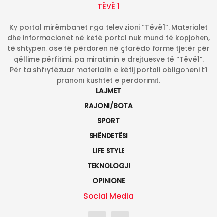
TËVË 1
Ky portal mirëmbahet nga televizioni “Tëvë1”. Materialet
dhe informacionet në këtë portal nuk mund të kopjohen,
të shtypen, ose të përdoren në çfarëdo forme tjetër për
qëllime përfitimi, pa miratimin e drejtuesve të “Tëvë1”.
Për ta shfrytëzuar materialin e këtij portali obligoheni t’i
pranoni kushtet e përdorimit.
LAJMET
RAJONI/BOTA
SPORT
SHËNDETËSI
LIFE STYLE
TEKNOLOGJI
OPINIONE
Social Media