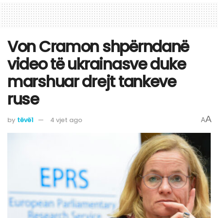
Von Cramon shpërndanë
video të ukrainasve duke
marshuar drejt tankeve
ruse
A
by
tëvë1
4 vjet ago
A