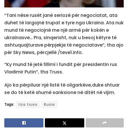
“Tani nëse rusët janë seriozë për negociatat, ata
duhet të largojnë trupat e tyre nga Ukraina. Ata nuk
mund të negociojnë me një armë për kokën e
ukrainasve… Pra, sinqerisht, nuk u besoj këtyre të
ashtuquajturave përpjekje të negociatave”, tha ajo
për Sky News, përcjellë /teve1.info.
“Ky mund të jetë fillimi i fundit për presidentin rus
Vladimir Putin”, tha Truss.
Ajo ka përpiluar një listë të oligarkëve,duke shtuar
se do të ketë shumë sanksione në ditët në vijim.
Tags:
liza truss
Rusia