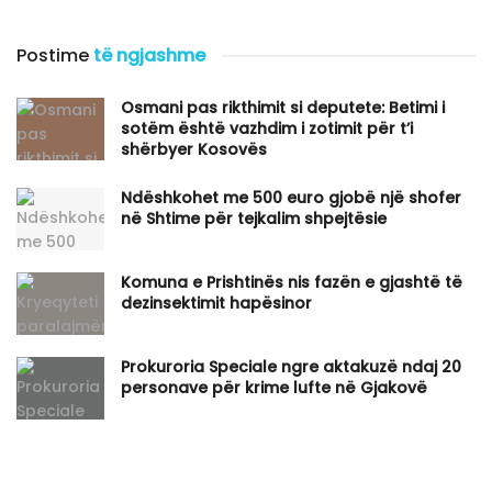
Postime
të ngjashme
Osmani pas rikthimit si deputete: Betimi i
sotëm është vazhdim i zotimit për t’i
shërbyer Kosovës
Ndëshkohet me 500 euro gjobë një shofer
në Shtime për tejkalim shpejtësie
Komuna e Prishtinës nis fazën e gjashtë të
dezinsektimit hapësinor
Prokuroria Speciale ngre aktakuzë ndaj 20
personave për krime lufte në Gjakovë