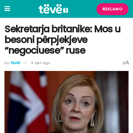
REKLAMO
Sekretarja britanike: Mos u
besoni përpjekjeve
“negociuese” ruse
A
by
tëvë1
4 vjet ago
A