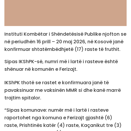
Instituti Kombëtar i Shëndetësisë Publike njofton se
në periudhën 16 prill – 20 maj 2026, në Kosovë janë
konfirmuar shtatëmbëdhjetë (17) raste të fruthit.
Sipas IKShPK-së, numri më i lartë i rasteve është
shënuar në komunën e Ferizajt.
IKShPK thotë se rastet e konfirmuara janë të
pavaksinuar me vaksinën MMR si dhe kanë marrë
trajtim spitalor.
“Sipas komunave: numër më i lartë i rasteve
raportohet nga komuna e Ferizajt gjashtë (6)
raste, Prishtinës katër (4) raste, Kaçanikut tre (3)