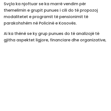
Svçla ka njoftuar se ka marrë vendim për
themelimin e grupit punues i cili do të propozoj
modalitetet e programit të pensionimit të
parakohshëm në Policinë e Kosovës.
Ai ka thënë se ky grup punues do të analizojë të
gjitha aspektet ligjore, financiare dhe organizative,
deri në fund të muajit korrik të këtij viti.
Sveçla ka thënë se përmes programit synohet ulja
e moshës së pensionimit në 63 vjeç e gradualisht
deri në 55.
“Në kuadër të kësaj analize, do të shqyrtohet
mundësia e zbatimit gradual të programit, duke
filluar nga mosha 63 vjeç dhe duke u ulur
progresivisht deri në moshën 55 vjeç, në përputhje
me kapacitetet financiare dhe nevojat