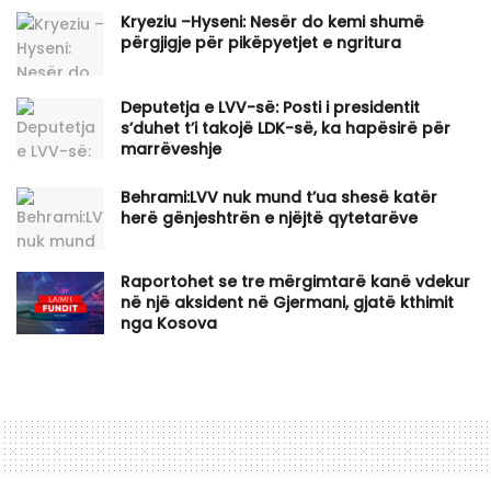
Kryeziu –Hyseni: Nesër do kemi shumë
përgjigje për pikëpyetjet e ngritura
Deputetja e LVV-së: Posti i presidentit
s’duhet t’i takojë LDK-së, ka hapësirë për
marrëveshje
Behrami:LVV nuk mund t’ua shesë katër
herë gënjeshtrën e njëjtë qytetarëve
Raportohet se tre mërgimtarë kanë vdekur
në një aksident në Gjermani, gjatë kthimit
nga Kosova