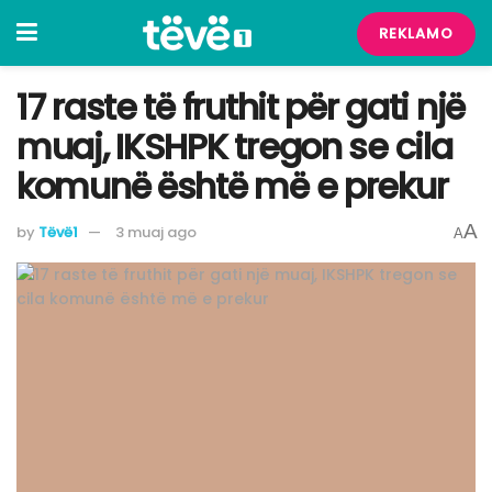
REKLAMO
17 raste të fruthit për gati një
muaj, IKSHPK tregon se cila
komunë është më e prekur
A
by
Tëvë1
3 muaj ago
A