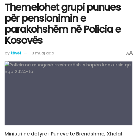
Themelohet grupi punues
për pensionimin e
parakohshëm në Policia e
Kosovës
A
by
tëvë1
3 muaj ago
A
Ministri në detyrë i Punëve të Brendshme, Xhelal