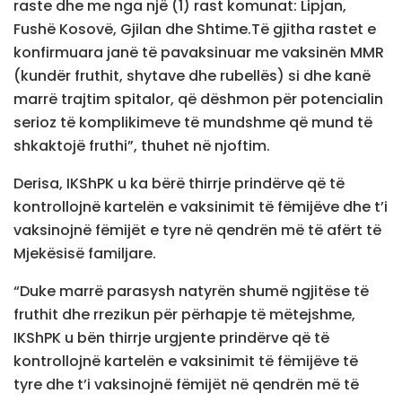
raste dhe me nga një (1) rast komunat: Lipjan,
Fushë Kosovë, Gjilan dhe Shtime.Të gjitha rastet e
konfirmuara janë të pavaksinuar me vaksinën MMR
(kundër fruthit, shytave dhe rubellës) si dhe kanë
marrë trajtim spitalor, që dëshmon për potencialin
serioz të komplikimeve të mundshme që mund të
shkaktojë fruthi”, thuhet në njoftim.
Derisa, IKShPK u ka bërë thirrje prindërve që të
kontrollojnë kartelën e vaksinimit të fëmijëve dhe t’i
vaksinojnë fëmijët e tyre në qendrën më të afërt të
Mjekësisë familjare.
“Duke marrë parasysh natyrën shumë ngjitëse të
fruthit dhe rrezikun për përhapje të mëtejshme,
IKShPK u bën thirrje urgjente prindërve që të
kontrollojnë kartelën e vaksinimit të fëmijëve të
tyre dhe t’i vaksinojnë fëmijët në qendrën më të