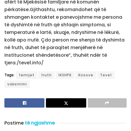
afërt të Mjekësisë familjare në komunën
përkatëse.Gjithashtu, rekomandohet që të
shmangen kontaktet e panevojshme me persona
të dyshimtë në fruth që shfaqin simptoma, si
temperaturë e lartë, skuqje, ndryshime në lëkurë,
kollë apo rrufë. Çdo person me shenja të dyshimta
në fruth, duhet të paraqitet menjëherë në
institucionet shëndetësore”, thuhët ndër të
tjera./teve1.info/
Tags:
femijet
fruth
IKSHPK
Kosove
Teve1
vaksinimi
Postime
të ngjashme