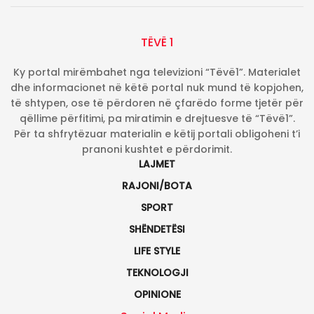
TËVË 1
Ky portal mirëmbahet nga televizioni “Tëvë1”. Materialet
dhe informacionet në këtë portal nuk mund të kopjohen,
të shtypen, ose të përdoren në çfarëdo forme tjetër për
qëllime përfitimi, pa miratimin e drejtuesve të “Tëvë1”.
Për ta shfrytëzuar materialin e këtij portali obligoheni t’i
pranoni kushtet e përdorimit.
LAJMET
RAJONI/BOTA
SPORT
SHËNDETËSI
LIFE STYLE
TEKNOLOGJI
OPINIONE