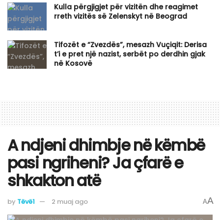
Kulla përgjigjet për vizitën dhe reagimet
rreth vizitës së Zelenskyt në Beograd
Tifozët e “Zvezdës”, mesazh Vuçiqit: Derisa
t’i e pret një nazist, serbët po derdhin gjak
në Kosovë
A ndjeni dhimbje në këmbë
pasi ngriheni? Ja çfarë e
shkakton atë
A
by
Tëvë1
2 muaj ago
A