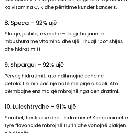
ka vitamina C, K dhe përfitime kundër kancerit.
8. Speca – 92% ujë
E kuqe, jeshile, e verdhë – të gjitha janë të
mbushura me vitamina dhe ujë. Thuaji “po” shijes
dhe hidratimit!
9. Shparguj – 92% ujë
Përveç hidratimit, ato ndihmojnë edhe në
detoksifikimin pas një nate me pirje alkooli. Ato
përmbajnë enzima që mbrojnë nga dehidratimi.
10. Luleshtrydhe – 91% ujë
E ëmbël, freskuese dhe… hidratuese! Komponimet e
tyre flavonoide mbrojnë trurin dhe vonojnë plakjen