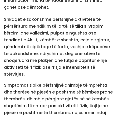
Inflamacioni mund të ndodhë kur indi shtrihet,
çahet ose dëmtohet.
Shkaqet e zakonshme përfshijnë aktivitete të
përsëritura me ndikim të lartë, të tilla si vrapimi,
kërcimi dhe vallëzimi, pulpat e ngushta ose
tendinat e Akilit, këmbët e sheshta, ecja e zgjatur,
qëndrimi në sipërfaqe të forta, veshja e këpucëve
të pakëndshme, ndryshimet degjenerative të
shoqëruara me plakjen dhe futja e papritur e një
aktiviteti të ri fizik ose rritja e intensitetit të
stërvitjes.
Simptomat tipike përfshijnë dhimbje të mprehta
dhe therëse në pjesën e poshtme të këmbës pranë
thembrës, dhimbje përgjatë gjatësisë së këmbës,
shqetësim të shtuar pas aktivitetit fizik, ënjtje në
pjesën e poshtme të thembrës, ndjeshmëri ndaj