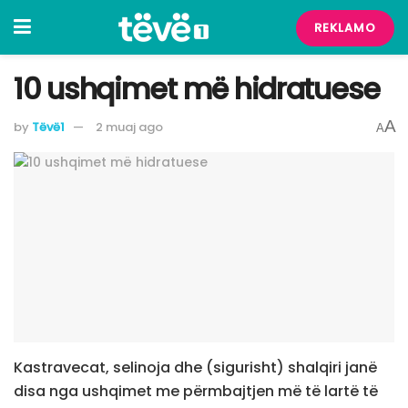
REKLAMO
10 ushqimet më hidratuese
A
by
Tëvë1
2 muaj ago
A
Kastravecat, selinoja dhe (sigurisht) shalqiri janë
disa nga ushqimet me përmbajtjen më të lartë të