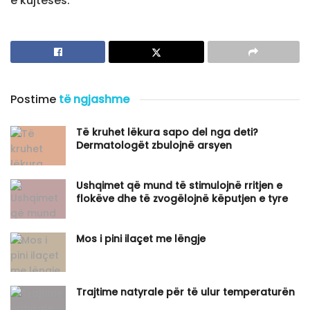
e kujtesës.
Postime
të ngjashme
Të kruhet lëkura sapo del nga deti?
Dermatologët zbulojnë arsyen
Ushqimet që mund të stimulojnë rritjen e
flokëve dhe të zvogëlojnë këputjen e tyre
Mos i pini ilaçet me lëngje
Trajtime natyrale për të ulur temperaturën