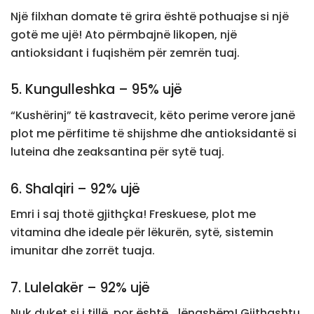
Një filxhan domate të grira është pothuajse si një
gotë me ujë! Ato përmbajnë likopen, një
antioksidant i fuqishëm për zemrën tuaj.
5. Kungulleshka – 95% ujë
“Kushërinj” të kastravecit, këto perime verore janë
plot me përfitime të shijshme dhe antioksidantë si
luteina dhe zeaksantina për sytë tuaj.
6. Shalqiri – 92% ujë
Emri i saj thotë gjithçka! Freskuese, plot me
vitamina dhe ideale për lëkurën, sytë, sistemin
imunitar dhe zorrët tuaja.
7. Lulelakër – 92% ujë
Nuk duket si i tillë, por është… lëngshëm! Gjithashtu