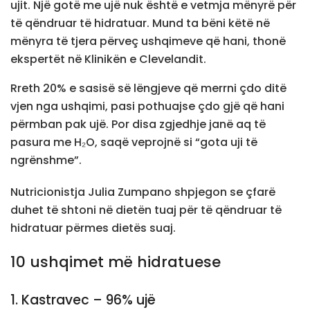
ujit. Një gotë me ujë nuk është e vetmja mënyrë për
të qëndruar të hidratuar. Mund ta bëni këtë në
mënyra të tjera përveç ushqimeve që hani, thonë
ekspertët në Klinikën e Clevelandit.
Rreth 20% e sasisë së lëngjeve që merrni çdo ditë
vjen nga ushqimi, pasi pothuajse çdo gjë që hani
përmban pak ujë. Por disa zgjedhje janë aq të
pasura me H₂O, saqë veprojnë si “gota uji të
ngrënshme”.
Nutricionistja Julia Zumpano shpjegon se çfarë
duhet të shtoni në dietën tuaj për të qëndruar të
hidratuar përmes dietës suaj.
10 ushqimet më hidratuese
1. Kastravec – 96% ujë