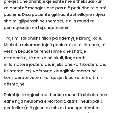
prekjes dhe dhimbje që është më e theksuar kur
zgjoheni në mëngjes ose pas një periudhe të gjatë
pushimi. Disa pacientë gjithashtu zhvillojnë ndjesi
shpimi gjilpërash në thembër, e cila mund ta
përkeqësojë më tej shqetësimin.
Trajtimi zakonisht fillon pa ndërhyrje kirurgjikale.
Mjekët u rekomandojnë pacientëve të shtrihen, të
veshin këpucë të rehatshme dhe shtrojë
ortopedike, të aplikojnë akull, ilaçe anti-
inflamatore josteroide, injeksione kortikosteroide,
fizioterapi etj. Ndërhyrja kirurgjikale merret në
konsideratë vetëm kur qasjet klasike të trajtimit
dështojnë.
Dhimbje të ngjashme therëse mund të shkaktohen
edhe nga neuroma e Mortonit, artriti, neuropatia
periferike (një gjendje e shkaktuar nga dëmtimi i