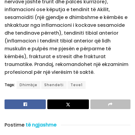
nervave jashtë trurit dhe palcës kurrizore),
inflamacioni ose këputja e tendinit të Akilit,
sesamoiditi (një gjendje e dhimbshme e këmbës e
shkaktuar nga inflamacioni i kockave sesamoide
dhe tendinave përreth), tendiniti tibial anterior
(inflamacion i tendinit tibial anterior që lidh
muskulin e pulpës me pjesën e përparme të
këmbës), frakturat e stresit dhe frakturat
traumatike. Prandaj, rekomandohet një ekzaminim
profesional për një vlerësim të saktë.
Tags:
Dhimbje
Shendeti
Teve1
Postime
të ngjashme