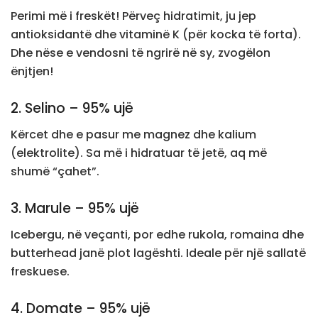
Perimi më i freskët! Përveç hidratimit, ju jep
antioksidantë dhe vitaminë K (për kocka të forta).
Dhe nëse e vendosni të ngrirë në sy, zvogëlon
ënjtjen!
2. Selino – 95% ujë
Kërcet dhe e pasur me magnez dhe kalium
(elektrolite). Sa më i hidratuar të jetë, aq më
shumë “çahet”.
3. Marule – 95% ujë
Icebergu, në veçanti, por edhe rukola, romaina dhe
butterhead janë plot lagështi. Ideale për një sallatë
freskuese.
4. Domate – 95% ujë