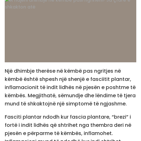
Një dhimbje therëse në këmbë pas ngritjes në
këmbë është shpesh një shenjë e fasciitit plantar,
inflamacionit të indit lidhës në pjesën e poshtme të
këmbës. Megjithatë, sëmundje dhe lëndime të tjera
mund të shkaktojnë një simptomë të ngjashme.
Fasciti plantar ndodh kur fascia plantare, “brezi” i
fortë i indit lidhës që shtrihet nga thembra deri në
pjesën e përparme të këmbës, inflamohet.