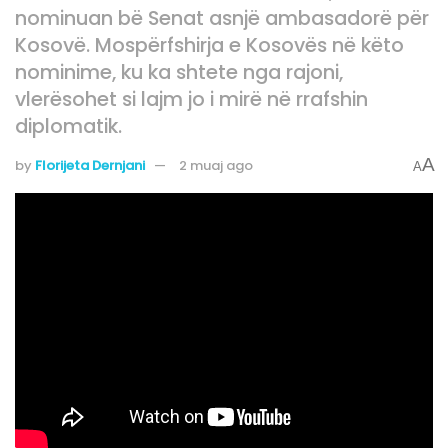
nominuan bë Senat asnjë ambasadorë për
Kosovë. Mospërfshirja e Kosovës në këto
nominime, ku ka shtete nga rajoni,
vlerësohet si lajm jo i mirë në rrafshin
diplomatik.
A
by
Florijeta Dernjani
2 muaj ago
A