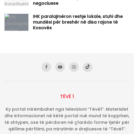
negociuese
IHK paralajmëron reshje lokale, stuhi dhe
mundësi për breshër në disa rajone të
Kosovës
TËVË 1
Ky portal mirëmbahet nga televizioni “Tëvë1”. Materialet
dhe informacionet në këtë portal nuk mund të kopjohen,
të shtypen, ose të përdoren në çfarëdo forme tjetër për
qëllime përfitimi, pa miratimin e drejtuesve të “Tëvë1”.