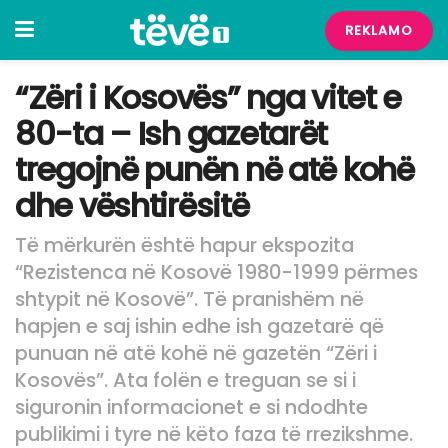
REKLAMO
“Zëri i Kosovës” nga vitet e
80-ta – Ish gazetarët
tregojnë punën në atë kohë
dhe vështirësitë
Të mërkurën është hapur ekspozita
“Rezistenca në Kosovë 1980-1999 përmes
shtypit në Kosovë”. Të pranishëm në
hapjen e saj ishin edhe ish gazetarë që
punuan në atë kohë në gazetën “Zëri i
Kosovës”. Ata folën e treguan se si i
siguronin informacionet e si ndodhte
publikimi i tyre në këto faza të rrezikshme.