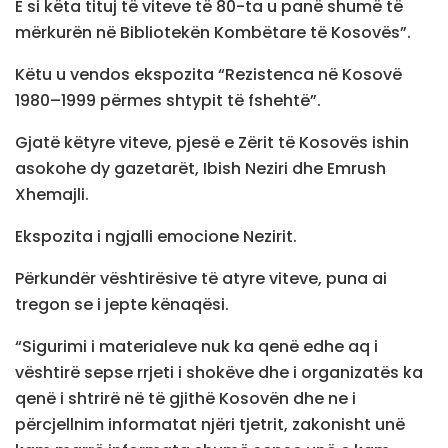
E si këta tituj të viteve të 80-ta u panë shumë të
mërkurën në Bibliotekën Kombëtare të Kosovës”.
Këtu u vendos ekspozita “Rezistenca në Kosovë
1980–1999 përmes shtypit të fshehtë”.
Gjatë këtyre viteve, pjesë e Zërit të Kosovës ishin
asokohe dy gazetarët, Ibish Neziri dhe Emrush
Xhemajli.
Ekspozita i ngjalli emocione Nezirit.
Përkundër vështirësive të atyre viteve, puna ai
tregon se i jepte kënaqësi.
“Sigurimi i materialeve nuk ka qenë edhe aq i
vështirë sepse rrjeti i shokëve dhe i organizatës ka
qenë i shtrirë në të gjithë Kosovën dhe ne i
përcjellnim informatat njëri tjetrit, zakonisht unë