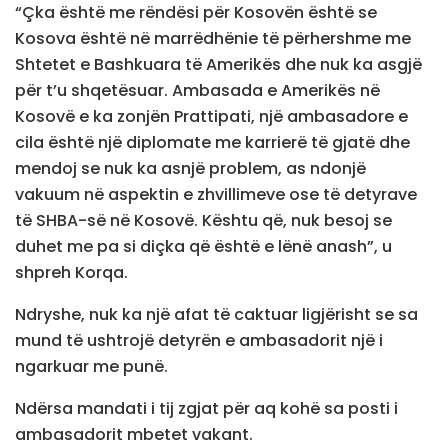
“Çka është me rëndësi për Kosovën është se
Kosova është në marrëdhënie të përhershme me
Shtetet e Bashkuara të Amerikës dhe nuk ka asgjë
për t’u shqetësuar. Ambasada e Amerikës në
Kosovë e ka zonjën Prattipati, një ambasadore e
cila është një diplomate me karrierë të gjatë dhe
mendoj se nuk ka asnjë problem, as ndonjë
vakuum në aspektin e zhvillimeve ose të detyrave
të SHBA-së në Kosovë. Kështu që, nuk besoj se
duhet me pa si diçka që është e lënë anash”, u
shpreh Korqa.
Ndryshe, nuk ka një afat të caktuar ligjërisht se sa
mund të ushtrojë detyrën e ambasadorit një i
ngarkuar me punë.
Ndërsa mandati i tij zgjat për aq kohë sa posti i
ambasadorit mbetet vakant.