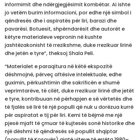
informimit dhe ndërgjegjësimit kombëtar. Ai ishte
jo vetëm burim informacioni, por edhe një simbol i
qëndresës dhe i aspiratës për liri, barazi dhe
pavarësi. Botuesit, shpërndarësit dhe autorët e
këtyre materialeve vepronin në kushte
jashtëzakonisht të rrezikshme, duke rrezikuar lirinë
dhe jetën e tyre”, theksoj Shala Peli.
“Materialet e paraqitura në këtë ekspozitë
dëshmojnë, përveç aftësive intelektuale, edhe
guximin, përkushtimin dhe sakrificën e shumë
veprimtarëve, të cilët, duke rrezikuar lirinë dhe jetët
e tyre, kontribuuan në përhapjen e së vërtetës dhe
të fjalës së lirë të një populli që nuk u dorëzua kurrë
për aspiratat e tij për liri. Kemi të bëjmë me një
pjesë mjaft të çmuar të kujtesës sonë historike dhe
një dëshmi të qëndresës së popullit shqiptar
(popullit të Kosovës) gjatë viteve të errëta 1980–