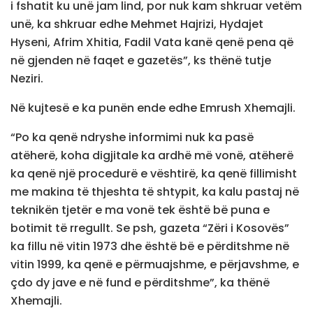
i fshatit ku unë jam lind, por nuk kam shkruar vetëm
unë, ka shkruar edhe Mehmet Hajrizi, Hydajet
Hyseni, Afrim Xhitia, Fadil Vata kanë qenë pena që
në gjenden në faqet e gazetës”, ks thënë tutje
Neziri.
Në kujtesë e ka punën ende edhe Emrush Xhemajli.
“Po ka qenë ndryshe informimi nuk ka pasë
atëherë, koha digjitale ka ardhë më vonë, atëherë
ka qenë një procedurë e vështirë, ka qenë fillimisht
me makina të thjeshta të shtypit, ka kalu pastaj në
teknikën tjetër e ma vonë tek është bë puna e
botimit të rregullt. Se psh, gazeta “Zëri i Kosovës”
ka fillu në vitin 1973 dhe është bë e përditshme në
vitin 1999, ka qenë e përmuajshme, e përjavshme, e
çdo dy jave e në fund e përditshme”, ka thënë
Xhemajli.