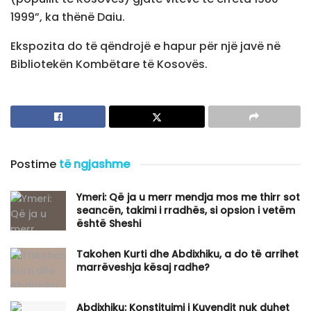
1999”, ka thënë Daiu.
Ekspozita do të qëndrojë e hapur për një javë në
Bibliotekën Kombëtare të Kosovës.
Postime
të ngjashme
Ymeri: Që ja u merr mendja mos me thirr sot
seancën, takimi i rradhës, si opsion i vetëm
është Sheshi
Takohen Kurti dhe Abdixhiku, a do të arrihet
marrëveshja kësaj radhe?
Abdixhiku: Konstituimi i Kuvendit nuk duhet