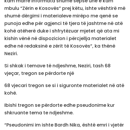
kam marrë informata shumë sepse unë e kam
mbulu “Zërin e Kosovës” prej këtu, ishte vështirë më
shumë dërgimi i materialeve mirëpo me qenë se
punoja edhe për agjenci të tjera të jashtme në atë
kohë atëherë duke i shfrytëzuar mjetet që ata mi
kishin vënë në dispozicion i përcjellja materialet
edhe në redaksinë e zërit të Kosovës”, ka thënë
Neziri.
Si shkak i temave të ndjeshme, Neziri, tash 68
vjeçar, tregon se përdorte një
68 vjecari tregon se si i siguronte materialet në atë
kohë.
Ibishi tregon se përdorte edhe pseudonime kur
shkruante tema te ndjeshme.
“Pseudonimi im ishte Bardh Nika, është emri i vjetër