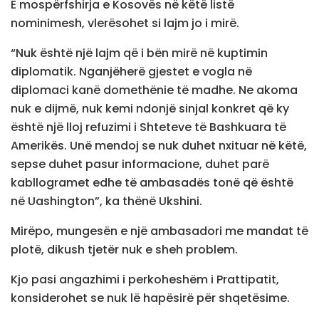
E mospërfshirja e Kosovës në këtë listë
nominimesh, vlerësohet si lajm jo i mirë.
“Nuk është një lajm që i bën mirë në kuptimin
diplomatik. Nganjëherë gjestet e vogla në
diplomaci kanë domethënie të madhe. Ne akoma
nuk e dijmë, nuk kemi ndonjë sinjal konkret që ky
është një lloj refuzimi i Shteteve të Bashkuara të
Amerikës. Unë mendoj se nuk duhet nxituar në këtë,
sepse duhet pasur informacione, duhet parë
kabllogramet edhe të ambasadës tonë që është
në Uashington”, ka thënë Ukshini.
Mirëpo, mungesën e një ambasadori me mandat të
plotë, dikush tjetër nuk e sheh problem.
Kjo pasi angazhimi i perkoheshëm i Prattipatit,
konsiderohet se nuk lë hapësirë për shqetësime.