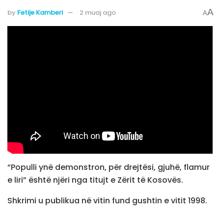
A
by
Fetije Kamberi
2 muaj ago
A
“Populli ynë demonstron, për drejtësi, gjuhë, flamur
e liri” është njëri nga titujt e Zërit të Kosovës.
Shkrimi u publikua në vitin fund gushtin e vitit 1998.