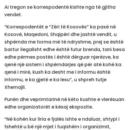
Ai tregon se korrespodentë kishte nga të gjitha
vendet.
“Korrespodentët e “Zëri të Kosovës” ka pasë në
Kosovë, Maqedoni, Shqipëri dhe jashtë vendit, u
shpërnda me forma më të ndryshme, prej se është
bartur ilegalisht edhe është futur brenda, tani besa
edhe përmes postës i është dërguar njerëzve, ka
qenë një sistem i shpërndarjes që për atë kohë ka
qenë i mirë, kush ka desht me i informu është
informu, e ka gjetë e ka lexu”, u shpreh tutje
Xhemajli.
Punën dhe veprimtarinë në këto kushte e vlerësuan
edhe organizatorët e kësaj ekspozite.
“Në kohën kur liria e fjalës ishte e ndaluar, shtypi i
fshehtë u bë një mjet i fuqishëm i organizimit,