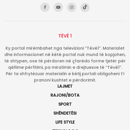
TËVË 1
Ky portal mirëmbahet nga televizioni “Tëvë1”. Materialet
dhe informacionet në këtë portal nuk mund të kopjohen,
të shtypen, ose të përdoren në çfarëdo forme tjetër për
qëllime përfitimi, pa miratimin e drejtuesve të “Tëvë1”.
Për ta shfrytëzuar materialin e këtij portali obligoheni t’i
pranoni kushtet e përdorimit.
LAJMET
RAJONI/BOTA
SPORT
SHËNDETËSI
LIFE STYLE