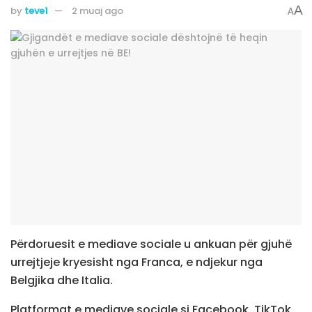
A
by
teve1
2 muaj ago
A
Përdoruesit e mediave sociale u ankuan për gjuhë
urrejtjeje kryesisht nga Franca, e ndjekur nga
Belgjika dhe Italia.
Platformat e mediave sociale si Facebook, TikTok,