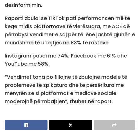
dezinformimin.
Raporti zbuloi se TikTok pati performancën më të
keqe midis platformave të vlerësuara, me ACE që
përmbysi vendimet e saj për të lënë jashtë gjuhën e
mundshme të urrejtjes në 83% të rasteve.
Instagram pasoi me 74%, Facebook me 61% dhe
YouTube me 58%.
“Vendimet tona po fillojnë të zbulojnë modele të
problemeve të spikatura dhe të përsëritura me
mënyrën se si platformat e mediave sociale
moderojnë përmbajtjen”, thuhet në raport.