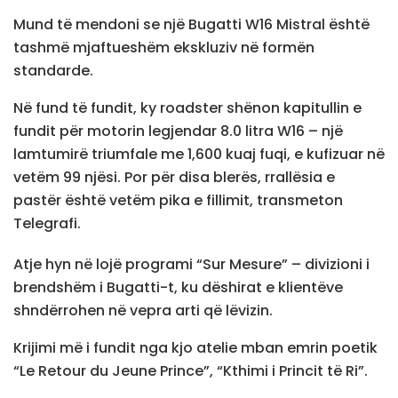
Mund të mendoni se një Bugatti W16 Mistral është
tashmë mjaftueshëm ekskluziv në formën
standarde.
Në fund të fundit, ky roadster shënon kapitullin e
fundit për motorin legjendar 8.0 litra W16 – një
lamtumirë triumfale me 1,600 kuaj fuqi, e kufizuar në
vetëm 99 njësi. Por për disa blerës, rrallësia e
pastër është vetëm pika e fillimit, transmeton
Telegrafi.
Atje hyn në lojë programi “Sur Mesure” – divizioni i
brendshëm i Bugatti-t, ku dëshirat e klientëve
shndërrohen në vepra arti që lëvizin.
Krijimi më i fundit nga kjo atelie mban emrin poetik
“Le Retour du Jeune Prince”, “Kthimi i Princit të Ri”.