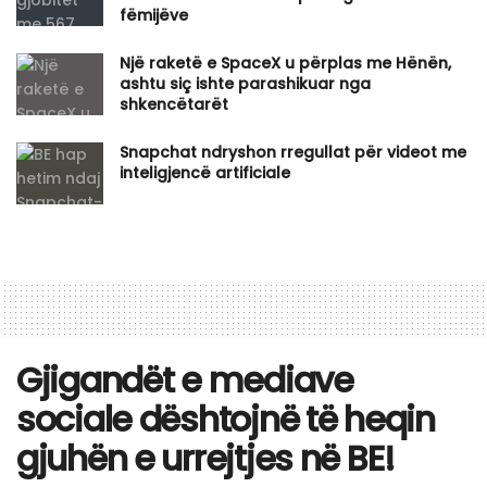
fëmijëve
Një raketë e SpaceX u përplas me Hënën,
ashtu siç ishte parashikuar nga
shkencëtarët
Snapchat ndryshon rregullat për videot me
inteligjencë artificiale
Gjigandët e mediave
sociale dështojnë të heqin
gjuhën e urrejtjes në BE!