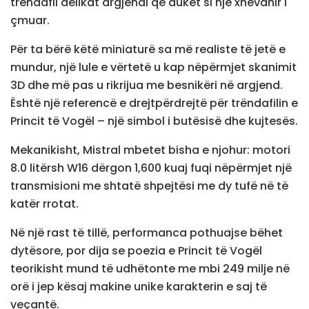
trëndafil delikat argjendi që duket si një xhevahir i
çmuar.
Për ta bërë këtë miniaturë sa më realiste të jetë e
mundur, një lule e vërtetë u kap nëpërmjet skanimit
3D dhe më pas u rikrijua me besnikëri në argjend.
Është një referencë e drejtpërdrejtë për trëndafilin e
Princit të Vogël – një simbol i butësisë dhe kujtesës.
Mekanikisht, Mistral mbetet bisha e njohur: motori
8.0 litërsh W16 dërgon 1,600 kuaj fuqi nëpërmjet një
transmisioni me shtatë shpejtësi me dy tufë në të
katër rrotat.
Në një rast të tillë, performanca pothuajse bëhet
dytësore, por dija se poezia e Princit të Vogël
teorikisht mund të udhëtonte me mbi 249 milje në
orë i jep kësaj makine unike karakterin e saj të
veçantë.