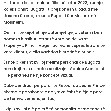
Historia e kësaj makine filloi në tetor 2023, kur një
koleksionist i Bugatti-t prej kohësh u takua me
Jascha Straub, kreun e Bugatti Sur Mesure, në
Molsheim.
Qëllimi: të krijohet një automjet që jo vetëm i bën
homazh klasikut letrar të Antoine de Saint-
Exupéry-t, Princi i Vogël, por edhe veprës letrare të
vetë klientit, e cila vazhdon historinë e princit.
Është pikërisht ky lloj rrëfimi personal që Bugatti –
nën drejtimin e shefes së dizajnit Sabine Consolini
– e përktheu në një koncept vizual.
Duke qëndruar përpara “Le Retour du Jeune Prince”,
skema e pazakontë e ngjyrave është gjëja e parë
që tërheq vëmendjen tuaj.
Ekipi zhvilloi një paletë të personalizuar me tone të