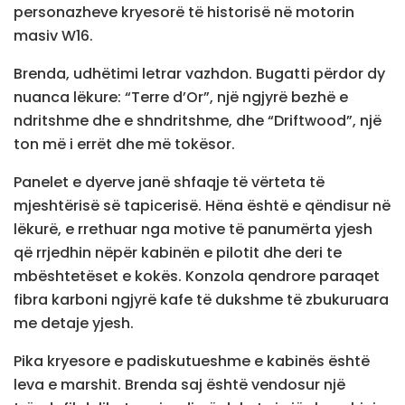
personazheve kryesorë të historisë në motorin
masiv W16.
Brenda, udhëtimi letrar vazhdon. Bugatti përdor dy
nuanca lëkure: “Terre d’Or”, një ngjyrë bezhë e
ndritshme dhe e shndritshme, dhe “Driftwood”, një
ton më i errët dhe më tokësor.
Panelet e dyerve janë shfaqje të vërteta të
mjeshtërisë së tapicerisë. Hëna është e qëndisur në
lëkurë, e rrethuar nga motive të panumërta yjesh
që rrjedhin nëpër kabinën e pilotit dhe deri te
mbështetëset e kokës. Konzola qendrore paraqet
fibra karboni ngjyrë kafe të dukshme të zbukuruara
me detaje yjesh.
Pika kryesore e padiskutueshme e kabinës është
leva e marshit. Brenda saj është vendosur një