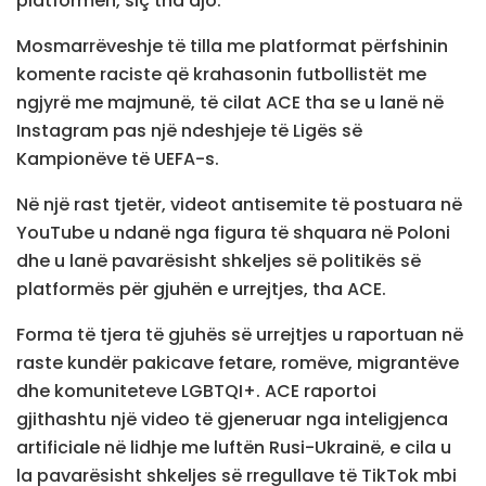
platformën, siç tha ajo.
Mosmarrëveshje të tilla me platformat përfshinin
komente raciste që krahasonin futbollistët me
ngjyrë me majmunë, të cilat ACE tha se u lanë në
Instagram pas një ndeshjeje të Ligës së
Kampionëve të UEFA-s.
Në një rast tjetër, videot antisemite të postuara në
YouTube u ndanë nga figura të shquara në Poloni
dhe u lanë pavarësisht shkeljes së politikës së
platformës për gjuhën e urrejtjes, tha ACE.
Forma të tjera të gjuhës së urrejtjes u raportuan në
raste kundër pakicave fetare, romëve, migrantëve
dhe komuniteteve LGBTQI+. ACE raportoi
gjithashtu një video të gjeneruar nga inteligjenca
artificiale në lidhje me luftën Rusi-Ukrainë, e cila u
la pavarësisht shkeljes së rregullave të TikTok mbi