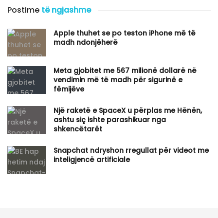
Postime
të ngjashme
Apple thuhet se po teston iPhone më të
madh ndonjëherë
​Meta gjobitet me 567 milionë dollarë në
vendimin më të madh për sigurinë e
fëmijëve
Një raketë e SpaceX u përplas me Hënën,
ashtu siç ishte parashikuar nga
shkencëtarët
Snapchat ndryshon rregullat për videot me
inteligjencë artificiale