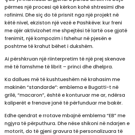
përmes një procesi që kërkon kohë shtresimi dhe
rafinimi. Dhe siç do të prisnit nga një projekt në
këtë nivel, ekziston një vezë e Pashkëve: kur freni
me ajër aktivizohet me shpejtësi të lartë ose gjatë
frenimit, një kompozim i fshehur në pjesën e
poshtme të krahut bëhet i dukshëm.
Ai përshkruan një riinterpretim të një prej skenave
më të famshme të librit – princi dhe dhelpra.
Ka dallues më të kushtueshëm në krahasim me
makinën “standarde”: emblema e Bugatti-t në
grilë, “macaron”, është e konturuar me ar, ndërsa
kaliperët e frenave janë të përfunduar me bakër.
Edhe qendrat e rrotave mbajnë emblema “EB” me
ngjyra të përputhura. Dhe nëse shikoni në ndarjen e
motorit, do të gjeni gravura të personalizuara të