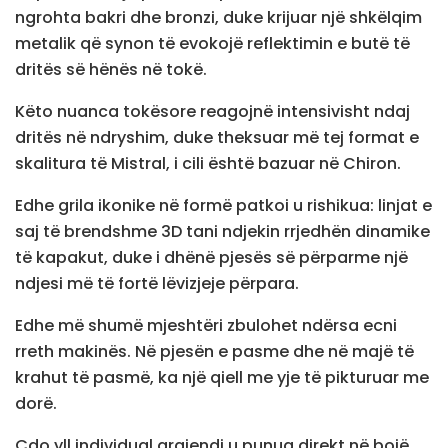
ngrohta bakri dhe bronzi, duke krijuar një shkëlqim
metalik që synon të evokojë reflektimin e butë të
dritës së hënës në tokë.
Këto nuanca tokësore reagojnë intensivisht ndaj
dritës në ndryshim, duke theksuar më tej format e
skalitura të Mistral, i cili është bazuar në Chiron.
Edhe grila ikonike në formë patkoi u rishikua: linjat e
saj të brendshme 3D tani ndjekin rrjedhën dinamike
të kapakut, duke i dhënë pjesës së përparme një
ndjesi më të fortë lëvizjeje përpara.
Edhe më shumë mjeshtëri zbulohet ndërsa ecni
rreth makinës. Në pjesën e pasme dhe në majë të
krahut të pasmë, ka një qiell me yje të pikturuar me
dorë.
Çdo yll individual argjendi u punua direkt në bojë