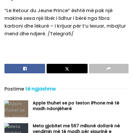
“Le Retour du Jeune Prince” është më pak një
makinë sesa një libër i lidhur i bërë nga fibra
karboni dhe lëkurë – i krijuar për t’u lexuar, mbajtur
mend dhe ndjerë. /Telegrafi/
Postime
të ngjashme
Apple thuhet se po teston iPhone më të
madh ndonjëherë
​Meta gjobitet me 567 milionë dollarë në
vendimin më të madh për sigurinë e