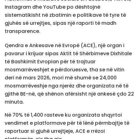
Instagram dhe YouTube po dështojnë
sistematikisht në zbatimin e politikave të tyre të
gjuhës së urrejtjes, sipas një raporti të madh
transparence.
Qendra e Ankesave në Evropë (ACE), një organ i
pavarur i krijuar sipas Aktit të Shërbimeve Dixhitale
të Bashkimit Evropian për të trajtuar
mosmarrëveshjet e përdoruesve, tha se në vitin
deri në mars 2026, mori më shumë se 24,000
mosmarrëveshje nga njerëz dhe organizata në të
gjithë BE-në, që shënon afërsisht një ankesë çdo 22
minuta.
Në 70% të 1,400 rasteve ku organizata shqyrtoi
vendimet e platformave për të lënë përmbajtje të
raportuar si gjuhë urrejtjeje, ACE e rrëzoi