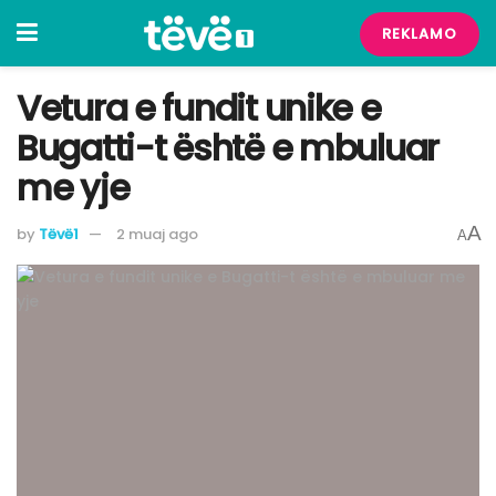
REKLAMO
Vetura e fundit unike e
Bugatti-t është e mbuluar
me yje
A
by
Tëvë1
2 muaj ago
A