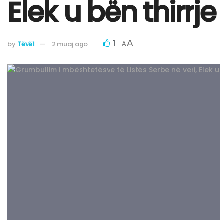
Elek u bën thirrj
1
A
by
Tëvë1
2 muaj ago
A