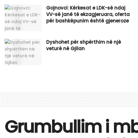
Gojnovci: Kërkesat e LDK-së ndaj
VV-së janë të ekzagjeruara, oferta
për bashkëpunim është gjeneroze
Dyshohet për shpërthim në një
veturë në Gjilan
Grumbullim i mbë