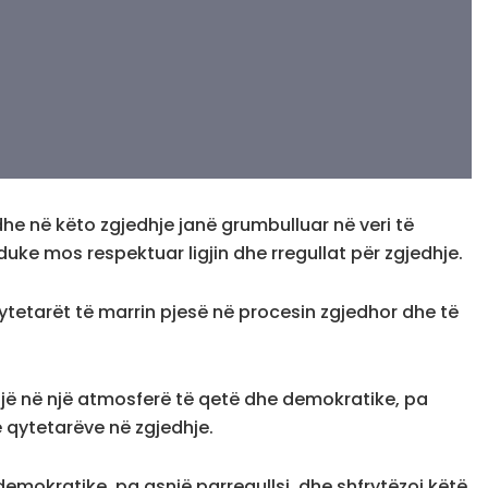
dhe në këto zgjedhje janë grumbulluar në veri të
duke mos respektuar ligjin dhe rregullat për zgjedhje.
ë qytetarët të marrin pjesë në procesin zgjedhor dhe të
alojë në një atmosferë të qetë dhe demokratike, pa
ë qytetarëve në zgjedhje.
 demokratike, pa asnjë parregullsi, dhe shfrytëzoj këtë