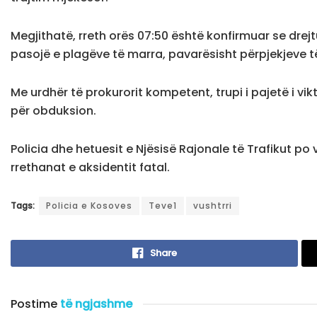
Megjithatë, rreth orës 07:50 është konfirmuar se drejtu
pasojë e plagëve të marra, pavarësisht përpjekjeve t
Me urdhër të prokurorit kompetent, trupi i pajetë i vik
për obduksion.
Policia dhe hetuesit e Njësisë Rajonale të Trafikut p
rrethanat e aksidentit fatal.
Tags:
Policia e Kosoves
Teve1
vushtrri
Share
Postime
të ngjashme