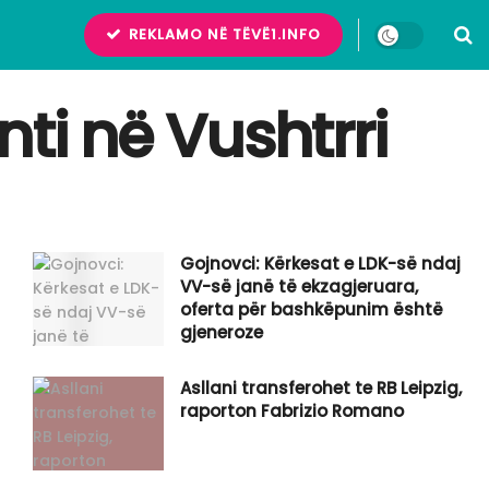
REKLAMO NË TËVË1.INFO
ti në Vushtrri
Gojnovci: Kërkesat e LDK-së ndaj
VV-së janë të ekzagjeruara,
oferta për bashkëpunim është
gjeneroze
Asllani transferohet te RB Leipzig,
raporton Fabrizio Romano