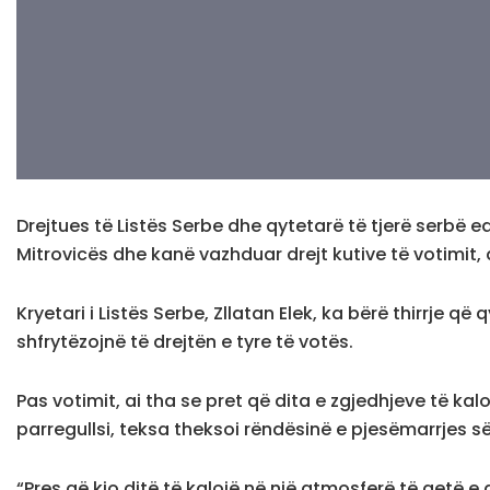
Drejtues të Listës Serbe dhe qytetarë të tjerë serbë e
Mitrovicës dhe kanë vazhduar drejt kutive të votimit, 
Kryetari i Listës Serbe, Zllatan Elek, ka bërë thirrje q
shfrytëzojnë të drejtën e tyre të votës.
Pas votimit, ai tha se pret që dita e zgjedhjeve të k
parregullsi, teksa theksoi rëndësinë e pjesëmarrjes s
“Pres që kjo ditë të kalojë në një atmosferë të qetë e