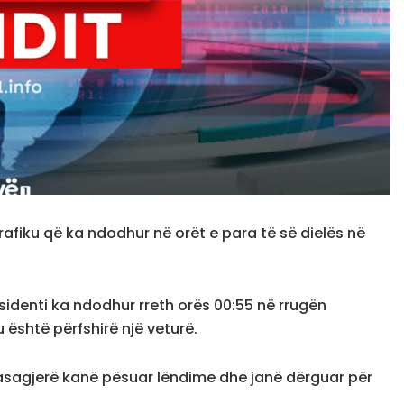
rafiku që ka ndodhur në orët e para të së dielës në
ksidenti ka ndodhur rreth orës 00:55 në rrugën
 është përfshirë një veturë.
 pasagjerë kanë pësuar lëndime dhe janë dërguar për