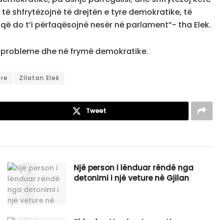
ë të shfrytëzojnë të drejtën e tyre demokratike, të
 që do t’i përfaqësojnë nesër në parlament”- tha Elek.
pa probleme dhe në frymë demokratike.
are
Zllatan Elek
Tweet
Një person i lënduar rëndë nga
detonimi i një veture në Gjilan