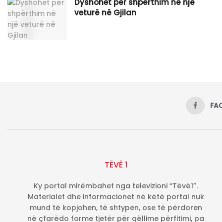
Dyshohet për shpërthim në një
veturë në Gjilan
FA
TËVË 1
Ky portal mirëmbahet nga televizioni “Tëvë1”.
Materialet dhe informacionet në këtë portal nuk
mund të kopjohen, të shtypen, ose të përdoren
në çfarëdo forme tjetër për qëllime përfitimi, pa