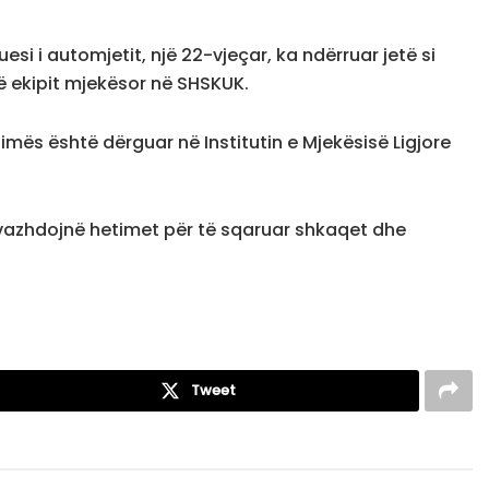
esi i automjetit, një 22-vjeçar, ka ndërruar jetë si
ë ekipit mjekësor në SHSKUK.
timës është dërguar në Institutin e Mjekësisë Ligjore
o vazhdojnë hetimet për të sqaruar shkaqet dhe
Tweet