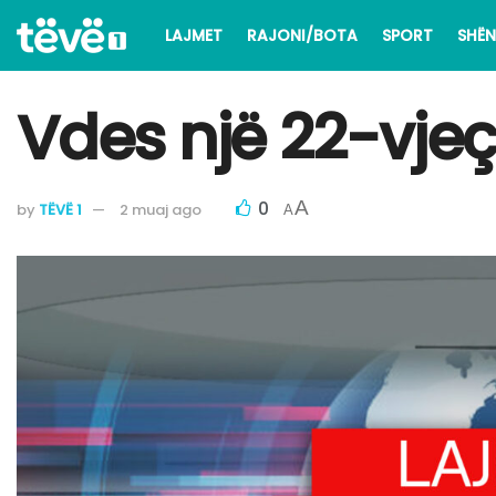
LAJMET
RAJONI/BOTA
SPORT
SHËN
Vdes një 22-vjeç
0
A
by
TËVË 1
2 muaj ago
A