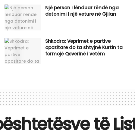
Një person i lënduar rëndë nga
detonimi i një veture në Gjilan
Shkodra: Veprimet e partive
opozitare do ta shtyjnë Kurtin ta
formojë Qeverinë i vetëm
shtetësve të List