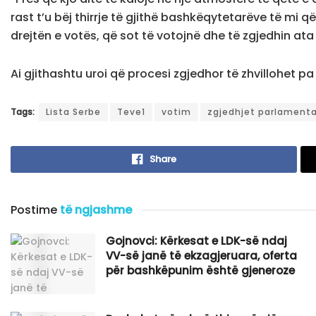
rast t’u bëj thirrje të gjithë bashkëqytetarëve të mi q
drejtën e votës, që sot të votojnë dhe të zgjedhin ata
Ai gjithashtu uroi që procesi zgjedhor të zhvillohet 
Tags:
Lista Serbe
Teve1
votim
zgjedhjet parlament
Share
Postime
të ngjashme
Gojnovci: Kërkesat e LDK-së ndaj
VV-së janë të ekzagjeruara, oferta
për bashkëpunim është gjeneroze