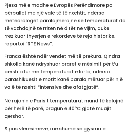
Pjesa më e madhe e Evropës Perëndimore po
përballet me një valë të të nxehtit, ndërsa
meteorologët paralajmërojnë se temperaturat do
të vazhdojnë të rriten në ditët në vijim, duke
rrezikuar thyerjen e rekordeve të reja historike,
raportoi “RTE News”.
Franca është ndër vendet më të prekura. Qindra
shkolla kanë ndryshuar oraret e mësimit për t’u
përshtatur me temperaturat e larta, ndërsa
parashikuesit e motit kanë paralajmëruar për një
valë të nxehti “intensive dhe afatgjatë”.
Në rajonin e Parisit temperaturat mund të kalojnë
për herë të parë, pragun e 40°C gjatë muajit
qershor.
Sipas vlerësimeve, më shumë se gjysma e