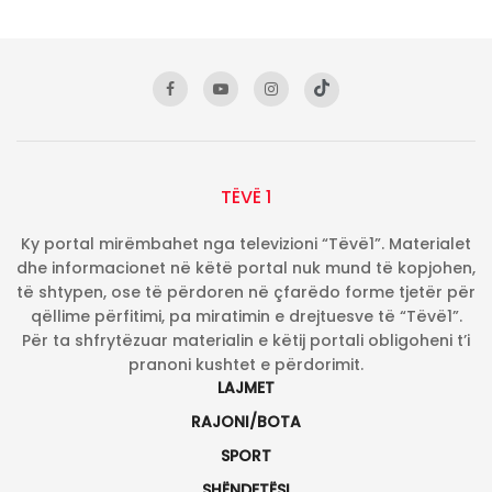
TËVË 1
Ky portal mirëmbahet nga televizioni “Tëvë1”. Materialet
dhe informacionet në këtë portal nuk mund të kopjohen,
të shtypen, ose të përdoren në çfarëdo forme tjetër për
qëllime përfitimi, pa miratimin e drejtuesve të “Tëvë1”.
Për ta shfrytëzuar materialin e këtij portali obligoheni t’i
pranoni kushtet e përdorimit.
LAJMET
RAJONI/BOTA
SPORT
SHËNDETËSI