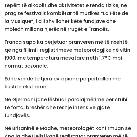
tepërt të alkoolit dhe aktivitetet e rënda fizike, në
prag të festivalit kombëtar të muzikës “La Fête de
la Musique”, i cili zhvillohet këtë fundjavë dhe
mbledh miliona njerëz në rrugët e Francës.
Franca sapo ka përjetuar pranverën më të nxehtë,
që nga fillimi i regjistrimeve meteorologjike në vitin
1900, me temperatura mesatare rreth 1,7°C mbi
normat sezonale.
Edhe vende të tjera evropiane po përballen me
kushte ekstreme.
Në Gjermani janë lëshuar paralajmërime për stuhi
të forta, breshër dhe reshje intensive gjatë
fundjavës.
Në Britaninë e Madhe, meteorologët konfirmuan se
Anglia dhe Uellsi kanë regjistruar pranverën më të