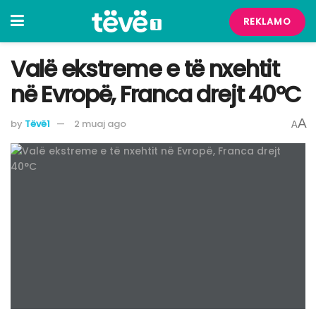
REKLAMO
​Valë ekstreme e të nxehtit
në Evropë, Franca drejt 40°C
A
by
Tëvë1
2 muaj ago
A