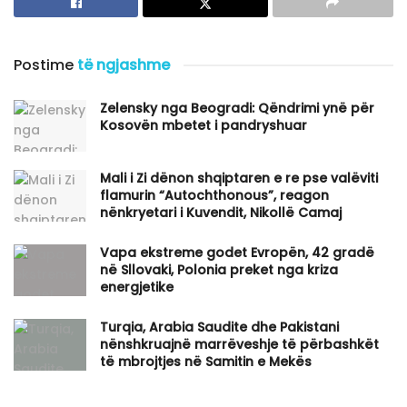
Postime
të ngjashme
Zelensky nga Beogradi: Qëndrimi ynë për
Kosovën mbetet i pandryshuar
​Mali i Zi dënon shqiptaren e re pse valëviti
flamurin “Autochthonous”, reagon
nënkryetari i Kuvendit, Nikollë Camaj
Vapa ekstreme godet Evropën, 42 gradë
në Sllovaki, Polonia preket nga kriza
energjetike
Turqia, Arabia Saudite dhe Pakistani
nënshkruajnë marrëveshje të përbashkët
të mbrojtjes në Samitin e Mekës