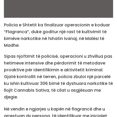
Policia e Shtetit ka finalizuar operacionin e koduar
“Flagranca”, duke goditur një rast të kultivimit të
bimëve narkotike në fshatin Ivanaj, në Malësi të
Madhe.
Sipas njoftimit të policisë, operacioni u zhvillua pas
hetimeve intensive dhe përdorimit të metodave
proaktive për identifikimin e aktivitetit kriminal.
Gjatë kontrollit në terren, policia zbuloi një parcelë
ku ishin kultivuar 306 bimë të dyshuara narkotike të
llojit Cannabis Sativa, të cilat u asgjësuan me
djegie.
Në vendin e ngjarjes u kapën në flagrancë dhe u
arrestuan dy persona, të identifikuar me inicialet