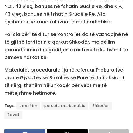
N.Z., 40 vjeç, banues në fshatin Guci e Re, dhe K.P.,
43 vjeç, banues në fshatin Grudë e Re. Ata
dyshohen se kanë kultivuar bimët narkotike.
Policia bëri të ditur se kontrollet do të vazhdojnë në
të gjithë territorin e qarkut Shkodër, me qëllim
parandalimin dhe goditjen e rasteve të kultivimit të
bimëve narkotike.
Materialet procedurale i janë referuar Prokurorisë
pranë Gjykatës së Shkallës së Parë të Juridiksionit
të Përgjithshëm në Shkodër për veprime të
mëtejshme hetimore.
Tags:
arrestim
parcela me kanabis
Shkoder
Teve1