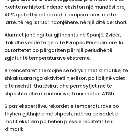
nxehtë në histori, ndërsa ekziston një mundësi prej
40% që të thyhet rekordi i temperaturës më të
lartë, të regjistruar ndonjëherë, në një ditë qershori.
Alarmet janë ngritur gjithashtu në Spanjë, Zvicër,
Itali dhe vende të tjera të Evropës Perëndimore, ku
autoritetet po përgatiten për një periudhë të
zgjatur të temperaturave ekstreme.
Shkencëtarët theksojnë se ndryshimet klimatike, të
shkaktuara nga aktiviteti njerëzor, po i bëjnë valët
e të nxehtit, thatësirat dhe përmbytjet më të
shpeshta dhe më intensive, transmeton ATSh.
Sipas ekspertëve, rekordet e temperaturave po
thyhen gjithnjë e më shpesh, ndërsa episodet e
motit ekstrem po bëhen pjesë e realitetit të ri
klimatik.