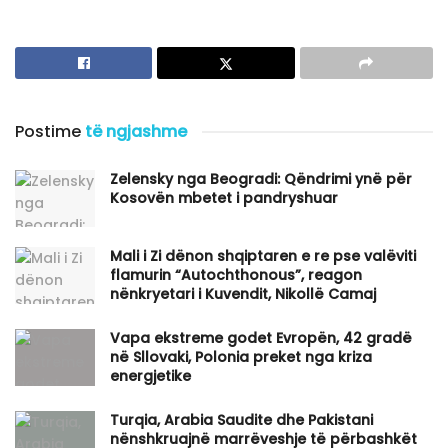
Postime
të ngjashme
Zelensky nga Beogradi: Qëndrimi ynë për
Kosovën mbetet i pandryshuar
​Mali i Zi dënon shqiptaren e re pse valëviti
flamurin “Autochthonous”, reagon
nënkryetari i Kuvendit, Nikollë Camaj
Vapa ekstreme godet Evropën, 42 gradë
në Sllovaki, Polonia preket nga kriza
energjetike
Turqia, Arabia Saudite dhe Pakistani
nënshkruajnë marrëveshje të përbashkët