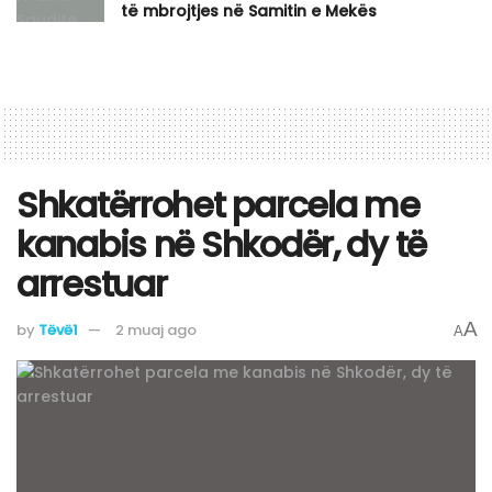
të mbrojtjes në Samitin e Mekës
​Shkatërrohet parcela me
kanabis në Shkodër, dy të
arrestuar
A
by
Tëvë1
2 muaj ago
A