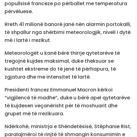
popullsisë franceze po përballet me temperatura
përvëluese.
Rreth 41 milionë banorë janë nën alarmin portokalli,
të shpallur nga shërbimi meteorologjik, niveli i dytë
më i lartë i rrezikut.
Meteorologët u kanë bërë thirrje qytetarëve të
tregojnë kujdes maksimal, duke theksuar se
kushtet ekstreme do të jenë të përhapura, të
zgjatura dhe me intensitet të lartë.
Presidenti francez Emmanuel Macron kërkoi
“vigjilencë të madhe”, duke u bërë apel qytetarëve
të kujdesen veçanërisht për të moshuarit dhe
grupet më të rrezikuara.
Ndërkohë, ministrja e Shëndetësisë, Stéphanie Rist,
paralajmëroi të rinjtë të shmangin konsumimin e