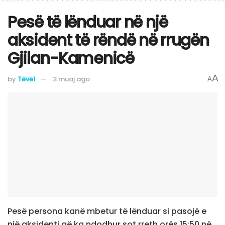
Pesë të lënduar në një
aksident të rëndë në rrugën
Gjilan-Kamenicë
A
by
Tëvë1
3 muaj ago
A
Pesë persona kanë mbetur të lënduar si pasojë e
një aksidenti që ka ndodhur sot rreth orës 15:50 në