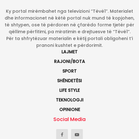
Ky portal mirëmbahet nga televizioni “Tëvë1”. Materialet
dhe informacionet në këtë portal nuk mund të kopjohen,
të shtypen, ose të përdoren në çfarëdo forme tjetër për
qëllime përfitimi, pa miratimin e drejtuesve të “Tëvë1”.
Për ta shfrytëzuar materialin e këtij portali obligoheni t’i
pranoni kushtet e përdorimit.
LAJMET
RAJONI/BOTA
SPORT
SHËNDETËSI
LIFE STYLE
TEKNOLOGJI
OPINIONE
Social Media