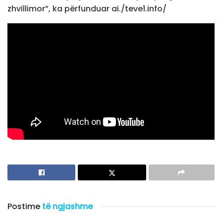
zhvillimor”, ka përfunduar ai./teve1.info/
Postime
të ngjashme