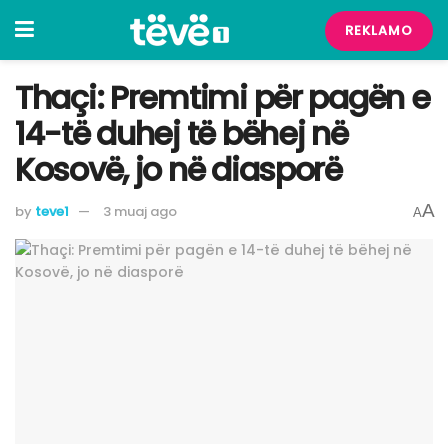
REKLAMO
Thaçi: Premtimi për pagën e
14-të duhej të bëhej në
Kosovë, jo në diasporë
A
by
teve1
3 muaj ago
A