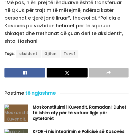
“Më pas, njëri prej të lënduarve është transferuar
në QKUK për trajtim të mëtejmë, ndërsa katër
personat e tjerë janë liruar”, theksoi ai. “Policia e
Kosovës po vazhdon hetimet për të sqaruar
shkaqet dhe rrethanat që çuan deri te aksidenti”,
shtoi Hashani
Tags:
aksident
Gjilan
Teve1
Postime
të ngjashme
Moskonstituimi i Kuvendit, Ramadani: Duhet
të ishim aty për të votuar ligje për
qytetarët
KFOR-i nis integrimin e Policisë së Kosovës