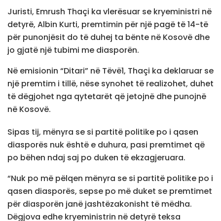
Juristi, Emrush Thaçi ka vlerësuar se kryeministri në
detyrë, Albin Kurti, premtimin për një pagë të 14-të
për punonjësit do të duhej ta bënte në Kosovë dhe
jo gjatë një tubimi me diasporën.
Në emisionin “Ditari” në Tëvë1, Thaçi ka deklaruar se
një premtim i tillë, nëse synohet të realizohet, duhet
të dëgjohet nga qytetarët që jetojnë dhe punojnë
në Kosovë.
Sipas tij, mënyra se si partitë politike po i qasen
diasporës nuk është e duhura, pasi premtimet që
po bëhen ndaj saj po duken të ekzagjeruara.
“Nuk po më pëlqen mënyra se si partitë politike po i
qasen diasporës, sepse po më duket se premtimet
për diasporën janë jashtëzakonisht të mëdha.
Dëgjova edhe kryeministrin në detyrë teksa