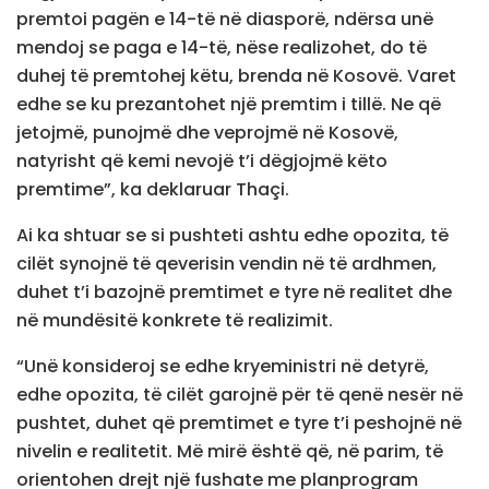
premtoi pagën e 14-të në diasporë, ndërsa unë
mendoj se paga e 14-të, nëse realizohet, do të
duhej të premtohej këtu, brenda në Kosovë. Varet
edhe se ku prezantohet një premtim i tillë. Ne që
jetojmë, punojmë dhe veprojmë në Kosovë,
natyrisht që kemi nevojë t’i dëgjojmë këto
premtime”, ka deklaruar Thaçi.
Ai ka shtuar se si pushteti ashtu edhe opozita, të
cilët synojnë të qeverisin vendin në të ardhmen,
duhet t’i bazojnë premtimet e tyre në realitet dhe
në mundësitë konkrete të realizimit.
“Unë konsideroj se edhe kryeministri në detyrë,
edhe opozita, të cilët garojnë për të qenë nesër në
pushtet, duhet që premtimet e tyre t’i peshojnë në
nivelin e realitetit. Më mirë është që, në parim, të
orientohen drejt një fushate me planprogram