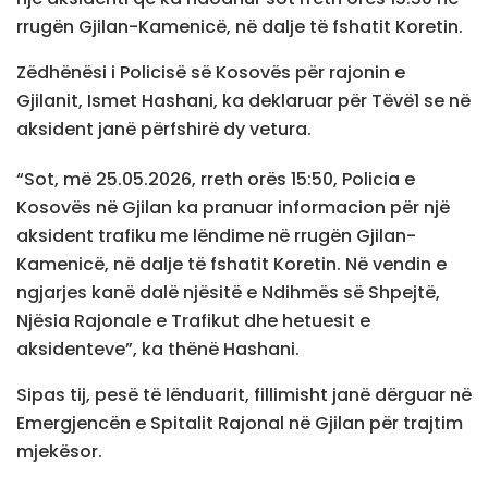
rrugën Gjilan-Kamenicë, në dalje të fshatit Koretin.
Zëdhënësi i Policisë së Kosovës për rajonin e
Gjilanit, Ismet Hashani, ka deklaruar për Tëvë1 se në
aksident janë përfshirë dy vetura.
“Sot, më 25.05.2026, rreth orës 15:50, Policia e
Kosovës në Gjilan ka pranuar informacion për një
aksident trafiku me lëndime në rrugën Gjilan-
Kamenicë, në dalje të fshatit Koretin. Në vendin e
ngjarjes kanë dalë njësitë e Ndihmës së Shpejtë,
Njësia Rajonale e Trafikut dhe hetuesit e
aksidenteve”, ka thënë Hashani.
Sipas tij, pesë të lënduarit, fillimisht janë dërguar në
Emergjencën e Spitalit Rajonal në Gjilan për trajtim
mjekësor.