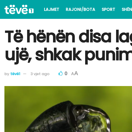
LAJMET
RAJONI/BOTA
SPORT
SHËN
Të hënën disa la
ujë, shkak punim
0
A
by
tëvë1
3 vjet ago
A