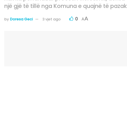
një gjë të tillë nga Komuna e quajnë të pazak
0
A
by
Doresa Geci
3 vjet ago
A