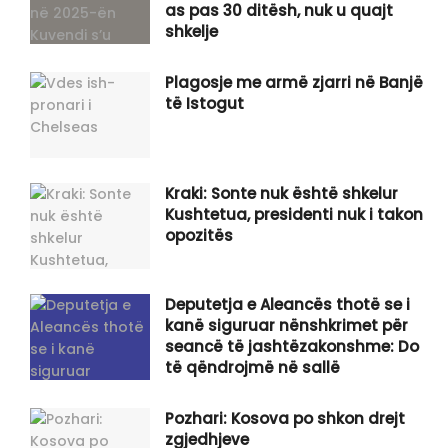
as pas 30 ditësh, nuk u quajt
shkelje
Plagosje me armë zjarri në Banjë
të Istogut
Kraki: Sonte nuk është shkelur
Kushtetua, presidenti nuk i takon
opozitës
Deputetja e Aleancës thotë se i
kanë siguruar nënshkrimet për
seancë të jashtëzakonshme: Do
të qëndrojmë në sallë
Pozhari: Kosova po shkon drejt
zgjedhjeve