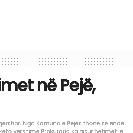
met në Pejë,
t qershor. Nga Komuna e Pejës thonë se ende
 këto vërshime Prokuroria ka nisur hetimet, e