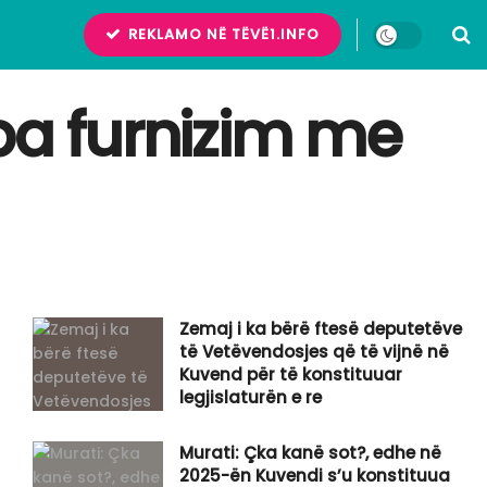
REKLAMO NË TËVË1.INFO
pa furnizim me
Zemaj i ka bërë ftesë deputetëve
të Vetëvendosjes që të vijnë në
Kuvend për të konstituuar
legjislaturën e re
Murati: Çka kanë sot?, edhe në
2025-ën Kuvendi s’u konstituua