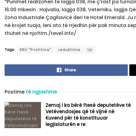
“Punimet realizohen te lagjja 038, me ç’rast pa furnizi
16:00 mbesin : Hajvalia, lagjja 038, Veterniku, lagjja Q
Zona Industriale Çagllavicë deri te Hotel Emerald. Ju
në krojet tuaja, leni ato të rrjedhin për pak minuta sep
thuhet në njoftim./teve1.info/
Tags:
KRU "Prishtina"
reduktime
Uji
Share
Postime
të ngjashme
Zemaj i ka bërë ftesë deputetëve të
Vetëvendosjes që të vijnë në
Kuvend për të konstituuar
legjislaturën e re