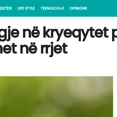
DETËSI
LIFE STYLE
TEKNOLOGJI
OPINIONE
gje në kryeqytet 
et në rrjet