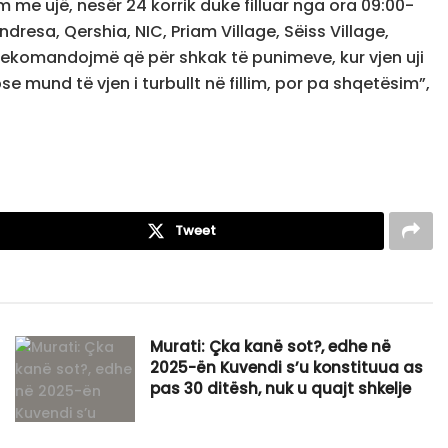
m me ujë, nesër 24 korrik duke filluar nga ora 09:00-
ëndresa, Qershia, NIC, Priam Village, Sëiss Village,
 rekomandojmë që për shkak të punimeve, kur vjen uji
se mund të vjen i turbullt në fillim, por pa shqetësim”,
Tweet
Murati: Çka kanë sot?, edhe në
2025-ën Kuvendi s’u konstituua as
pas 30 ditësh, nuk u quajt shkelje