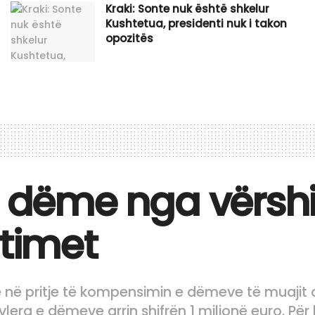
Kraki: Sonte nuk është shkelur
Kushtetua, presidenti nuk i takon
opozitës
o dëme nga vërshi
etimet
në në pritje të kompensimin e dëmeve të muaji
 vlera e dëmeve arrin shifrën 1 milionë euro. Për