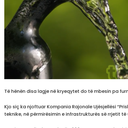
Të hënën disa lagje në kryeqytet do të mbesin pa furn
Kjo siç ka njoftuar Kompania Rajonale Ujësjellësi “Pri
teknike, në përmirësimin e infrastrukturës së rrjetit të u