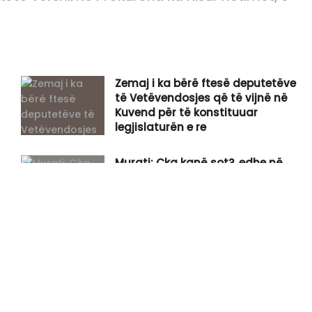
Zemaj i ka bërë ftesë deputetëve
të Vetëvendosjes që të vijnë në
Kuvend për të konstituuar
legjislaturën e re
Murati: Çka kanë sot?, edhe në
2025-ën Kuvendi s’u konstituua
as pas 30 ditësh, nuk u quajt
shkelje
Plagosje me armë zjarri në Banjë
të Istogut