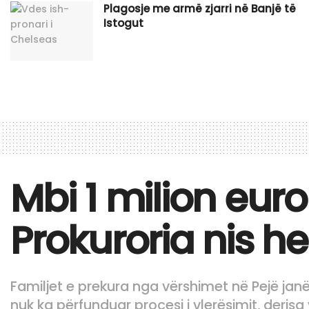
Plagosje me armë zjarri në Banjë të
Istogut
Mbi 1 milion eur
Prokuroria nis h
Familjet e prekura nga vërshimet në Pejë ja
nuk ka përfunduar procesi i vlerësimit, derisa