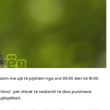
izim me ujë të pijshëm nga ora 09:00 deri në 16:00.
shtina”, për shkak të realizmit të disa punimeve
jësjellësit.