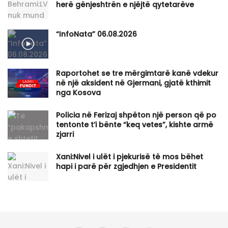
herë gënjeshtrën e njëjtë qytetarëve
“InfoNata” 06.08.2026
Raportohet se tre mërgimtarë kanë vdekur
në një aksident në Gjermani, gjatë kthimit
nga Kosova
Policia në Ferizaj shpëton një person që po
tentonte t’i bënte “keq vetes”, kishte armë
zjarri
Xani:Nivel i ulët i pjekurisë të mos bëhet
hapi i parë për zgjedhjen e Presidentit