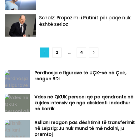
Scholz: Propozimi i Putinit për paqe nuk
është serioz
1
2
…
4
Përdhosja e figurave të UÇK-së në Çair,
reagon BDI
Vdes në QKUK personi që po qëndronte në
kujdes intensiv që nga aksidenti i ndodhur
në korrik
Asllani reagon pas dështimit të transferimit
në Leipzig: Ju nuk mund të më ndalni, ju
premtoj