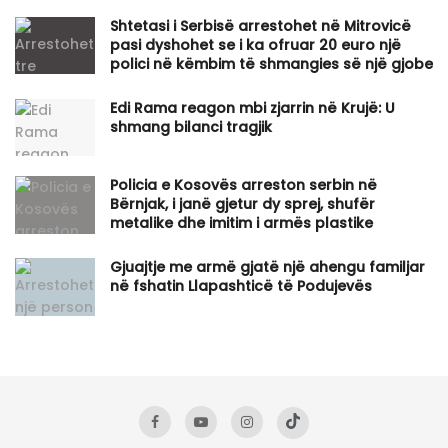
Shtetasi i Serbisë arrestohet në Mitrovicë
pasi dyshohet se i ka ofruar 20 euro një
polici në këmbim të shmangies së një gjobe
Edi Rama reagon mbi zjarrin në Krujë: U
shmang bilanci tragjik
Policia e Kosovës arreston serbin në
Bërnjak, i janë gjetur dy sprej, shufër
metalike dhe imitim i armës plastike
Gjuajtje me armë gjatë një ahengu familjar
në fshatin Llapashticë të Podujevës