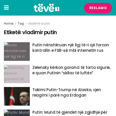
REKLAMO
Home
Tag
vladimir putin
Etiketë:
vladimir putin
Putin nënshkruan një ligj të ri që forcon
kontrollin e FSB-së mbi internetin rus
Zelensky kërkon garanci të forta sigurie,
e quan Putinin “skllav të luftës”
Takimi Putin-Trump në Alaska, vjen
reagimi i parë nga Erdogan
Putin: Mund të gjendet një zgjidhje për