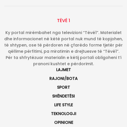
TËVË 1
Ky portal mirëmbahet nga televizioni “Tëvë1”. Materialet
dhe informacionet në këtë portal nuk mund të kopjohen,
të shtypen, ose të përdoren në çfarëdo forme tjetër për
qëllime përfitimi, pa miratimin e drejtuesve të “Tëvë1”.
Për ta shfrytëzuar materialin e këtij portali obligoheni t’i
pranoni kushtet e përdorimit.
LAJMET
RAJONI/BOTA
SPORT
SHËNDETËSI
LIFE STYLE
TEKNOLOGJI
OPINIONE