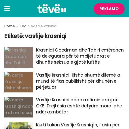
REKLAMO
Home
Tag
vasfije krasniqi
Etiketë:
vasfije krasniqi
Krasniqi Goodman dhe Tahiri emërohen
të deleguara për të mbijetuarat e
dhunës seksuale gjatë luftës
Vasfije Krasniqi: Kisha shumë dilemë a
mund të flas publikisht për dhunën e
përjetuar
Vasfije Krasniqi ndan rrëfimin e saj në
OKB: Drejtësia është detyrim moral dhe
ndërkombëtar
Kurti takon Vasfije Krasniqin, flasin për