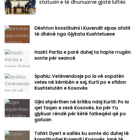
statusin e të dhunuarve gjatë luftës
Dështon konstituimi i Kuvendit sipas afatit
të dhënë nga Gjykata Kushtetuese
Haziri: Partia e parë duhej ta hapte rrugën
sonte për seancë
Spahiu: Vetëvendosje po ia vë sopatën
vetes në këmbën e saj, Kurti po e sfidon
Kushtetutën e Kosovës
Gjini shpërthen në kritika ndaj Kurtit: Po ia
qet faqen e zezë Kosovës, ka për t’u
gjykuar rëndë për këtë fatkeqësi që po
gatuan
Tahiri: Dyert e sallës ku sonte do duhej të
konstituohej Kuvendi i Kosovës, janë të