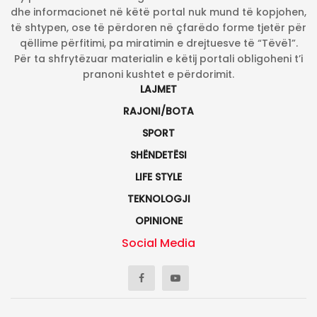
dhe informacionet në këtë portal nuk mund të kopjohen,
të shtypen, ose të përdoren në çfarëdo forme tjetër për
qëllime përfitimi, pa miratimin e drejtuesve të “Tëvë1”.
Për ta shfrytëzuar materialin e këtij portali obligoheni t’i
pranoni kushtet e përdorimit.
LAJMET
RAJONI/BOTA
SPORT
SHËNDETËSI
LIFE STYLE
TEKNOLOGJI
OPINIONE
Social Media