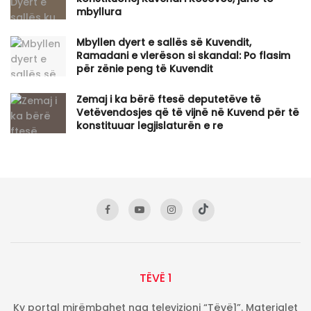
mbyllura
Mbyllen dyert e sallës së Kuvendit,
Ramadani e vlerëson si skandal: Po flasim
për zënie peng të Kuvendit
Zemaj i ka bërë ftesë deputetëve të
Vetëvendosjes që të vijnë në Kuvend për të
konstituuar legjislaturën e re
TËVË 1
Ky portal mirëmbahet nga televizioni “Tëvë1”. Materialet