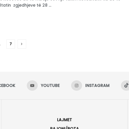
tatin zgjedhjeve të 28 ...
…
7
CEBOOK
YOUTUBE
INSTAGRAM
LAJMET
RAJONI/BOTA