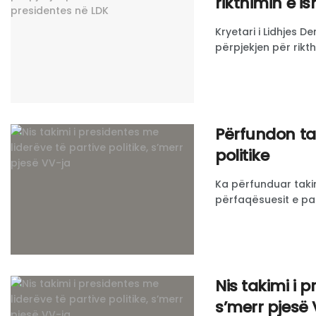
rikthimin e i
Kryetari i Lidhjes D
përpjekjen për rikth
Përfundon tak
politike
Ka përfunduar taki
përfaqësuesit e part
Nis takimi i p
s’merr pjesë