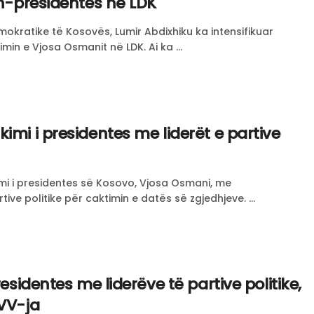
sh-presidentes në LDK
emokratike të Kosovës, Lumir Abdixhiku ka intensifikuar
imin e Vjosa Osmanit në LDK. Ai ka ...
imi i presidentes me liderët e partive
mi i presidentes së Kosovo, Vjosa Osmani, me
ive politike për caktimin e datës së zgjedhjeve. ...
residentes me liderëve të partive politike,
 VV-ja