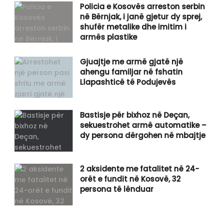
Policia e Kosovës arreston serbin
në Bërnjak, i janë gjetur dy sprej,
shufër metalike dhe imitim i
armës plastike
Gjuajtje me armë gjatë një
ahengu familjar në fshatin
Llapashticë të Podujevës
Bastisje për bixhoz në Deçan,
sekuestrohet armë automatike –
dy persona dërgohen në mbajtje
2 aksidente me fatalitet në 24-
orët e fundit në Kosovë, 32
persona të lënduar