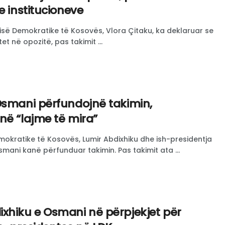
e institucioneve
isë Demokratike të Kosovës, Vlora Çitaku, ka deklaruar se
et në opozitë, pas takimit ...
Osmani përfundojnë takimin,
në “lajme të mira”
Demokratike të Kosovës, Lumir Abdixhiku dhe ish-presidentja
mani kanë përfunduar takimin. Pas takimit ata ...
xhiku e Osmani në përpjekjet për