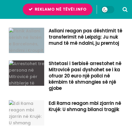
REKLAMO NË TËVË1.INFO
Asllani reagon pas dështimit të
transferimit në Leipzig: Ju nuk
mund të më ndalni, ju premtoj
Shtetasi i Serbisë arrestohet në
Mitrovicë pasi dyshohet se i ka
ofruar 20 euro një polici në
këmbim të shmangies së një
gjobe
Edi Rama reagon mbi zjarrin në
Krujë: U shmang bilanci tragjik