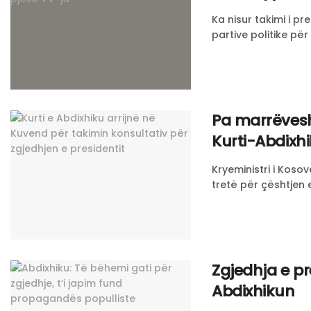
Ka nisur takimi i p
partive politike për
Pa marrëveshj
Kurti-Abdixh
Kryeministri i Kosov
tretë për çështjen e
Zgjedhja e pr
Abdixhikun