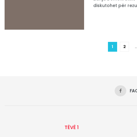
diskutohet për rezul
1
2
FA
TËVË 1