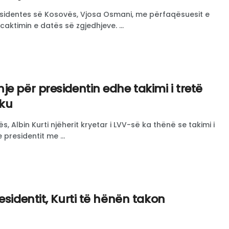
residentes së Kosovës, Vjosa Osmani, me përfaqësuesit e
 caktimin e datës së zgjedhjeve. ...
e për presidentin edhe takimi i tretë
iku
ës, Albin Kurti njëherit kryetar i LVV-së ka thënë se takimi i
 presidentit me ...
esidentit, Kurti të hënën takon