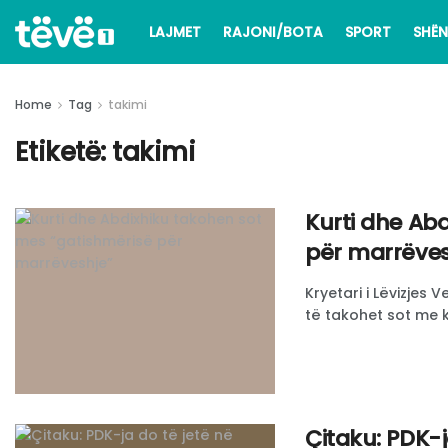
LAJMET
RAJONI/BOTA
SPORT
SHËN
Home
Tag
takimi
Etiketë:
takimi
Kurti dhe Ab
për marrëves
Kryetari i Lëvizjes 
të takohet sot me kr
Çitaku: PDK-j