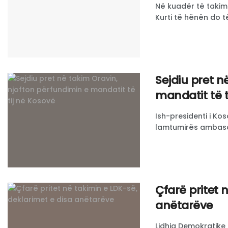
Në kuadër të takime
Kurti të hënën do të
Sejdiu pret n
mandatit të t
Ish-presidenti i Kos
lamtumirës ambasad
Çfarë pritet 
anëtarëve
Lidhja Demokratike 