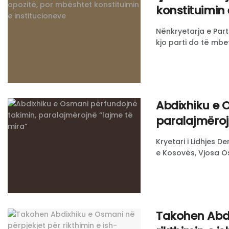
konstituimin 
Nënkryetarja e Part
kjo parti do të mbet
Abdixhiku e 
paralajmëroj
Kryetari i Lidhjes 
e Kosovës, Vjosa Os
Takohen Abdi