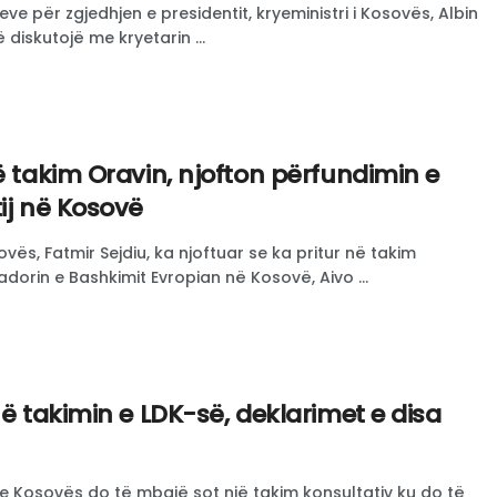
ve për zgjedhjen e presidentit, kryeministri i Kosovës, Albin
 diskutojë me kryetarin ...
ë takim Oravin, njofton përfundimin e
ij në Kosovë
ovës, Fatmir Sejdiu, ka njoftuar se ka pritur në takim
orin e Bashkimit Evropian në Kosovë, Aivo ...
në takimin e LDK-së, deklarimet e disa
e Kosovës do të mbajë sot një takim konsultativ ku do të