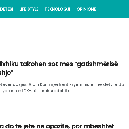
DETËSI
LIFE STYLE
TEKNOLOGJI
OPINIONE
dixhiku takohen sot mes “gatishmërisë
hje”
Vetëvendosjes, Albin Kurti njërherit kryeministër në detyrë do
yetarin e LDK-së, Lumir Abdixhiku ...
a do të jetë në opozitë, por mbështet