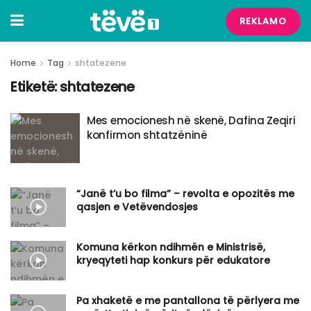
REKLAMO
Home
Tag
shtatezene
Etiketë:
shtatezene
Mes emocionesh në skenë, Dafina Zeqiri
konfirmon shtatzëninë
“Janë t’u bo filma” – revolta e opozitës me
qasjen e Vetëvendosjes
Komuna kërkon ndihmën e Ministrisë,
kryeqyteti hap konkurs për edukatore
Pa xhaketë e me pantallona të përlyera me