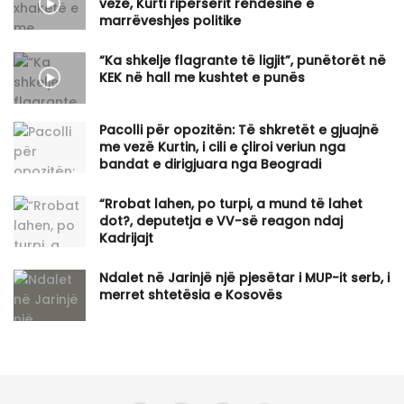
vezë, Kurti ripërsërit rëndësinë e
marrëveshjes politike
“Ka shkelje flagrante të ligjit”, punëtorët në
KEK në hall me kushtet e punës
Pacolli për opozitën: Të shkretët e gjuajnë
me vezë Kurtin, i cili e çliroi veriun nga
bandat e dirigjuara nga Beogradi
“Rrobat lahen, po turpi, a mund të lahet
dot?, deputetja e VV-së reagon ndaj
Kadrijajt
Ndalet në Jarinjë një pjesëtar i MUP-it serb, i
merret shtetësia e Kosovës