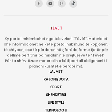
TËVË 1
Ky portal mirëmbahet nga televizioni “Tëvë1”. Materialet
dhe informacionet në këtë portal nuk mund të kopjohen,
të shtypen, ose të përdoren në çfarëdo forme tjetër për
qëllime përfitimi, pa miratimin e drejtuesve të “Tëvë1”.
Për ta shfrytëzuar materialin e këtij portali obligoheni t’i
pranoni kushtet e përdorimit.
LAJMET
RAJONI/BOTA
SPORT
SHËNDETËSI
LIFE STYLE
TEKNOLOGJI