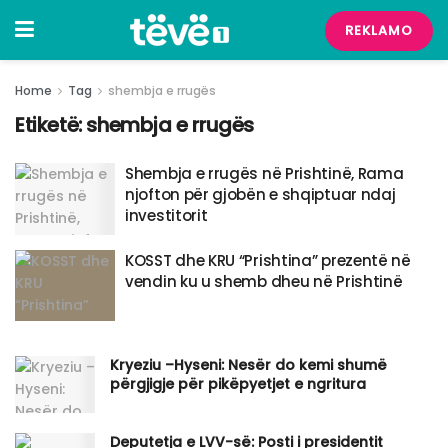
REKLAMO
Home
Tag
shembja e rrugës
Etiketë:
shembja e rrugës
Shembja e rrugës në Prishtinë, Rama
njofton për gjobën e shqiptuar ndaj
investitorit
​KOSST dhe KRU “Prishtina” prezentë në
vendin ku u shemb dheu në Prishtinë
Kryeziu –Hyseni: Nesër do kemi shumë
përgjigje për pikëpyetjet e ngritura
Deputetja e LVV-së: Posti i presidentit