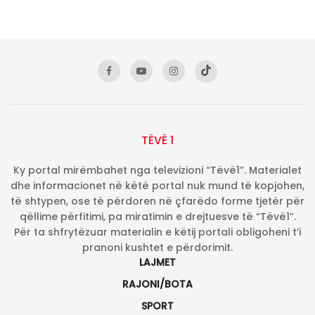
TËVË 1
Ky portal mirëmbahet nga televizioni “Tëvë1”. Materialet
dhe informacionet në këtë portal nuk mund të kopjohen,
të shtypen, ose të përdoren në çfarëdo forme tjetër për
qëllime përfitimi, pa miratimin e drejtuesve të “Tëvë1”.
Për ta shfrytëzuar materialin e këtij portali obligoheni t’i
pranoni kushtet e përdorimit.
LAJMET
RAJONI/BOTA
SPORT