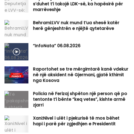
s’duhet t’i takojë LDK-së, ka hapësirë për
marrëveshje
Behrami:LVV nuk mund t’ua shesë katër
herë gënjeshtrën e njëjtë qytetarëve
“InfoNata” 06.08.2026
Raportohet se tre mërgimtarë kanë vdekur
në një aksident në Gjermani, gjatë kthimit
nga Kosova
Policia në Ferizaj shpëton një person që po
tentonte t’i bënte “keq vetes”, kishte armë
zjarri
Xani:Nivel i ulët i pjekurisë të mos bëhet
hapi i parë për zgjedhjen e Presidentit