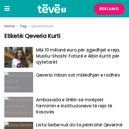
REKLAMO
Home
Tag
Qeveria Kurti
Etiketë:
Qeveria Kurti
Mbi 10 milionë euro për zgjedhjet e reja,
Musliu-Shoshi: Faturë e Albin Kurtit për
qytetarët
Qeveria mban sot mbledhjen e radhës
Ambasada e SHBA-së mirëpret
formimin e institucioneve të reja të
Kosovës
Lista Serbe nuk do ta përkrahë Qeverinë