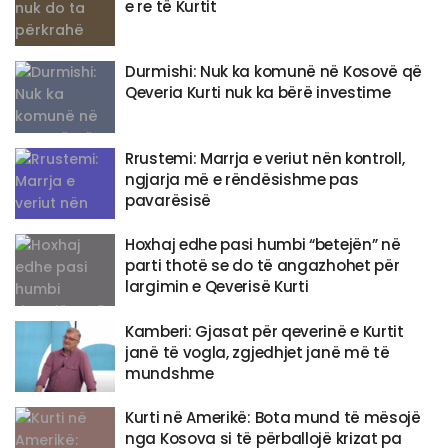
e re të Kurtit
Durmishi: Nuk ka komunë në Kosovë që
Qeveria Kurti nuk ka bërë investime
Rrustemi: Marrja e veriut nën kontroll,
ngjarja më e rëndësishme pas
pavarësisë
Hoxhaj edhe pasi humbi “betejën” në
parti thotë se do të angazhohet për
largimin e Qeverisë Kurti
Kamberi: Gjasat për qeverinë e Kurtit
janë të vogla, zgjedhjet janë më të
mundshme
Kurti në Amerikë: Bota mund të mësojë
nga Kosova si të përballojë krizat pa