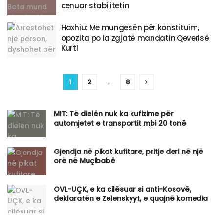
cenuar stabilitetin
Haxhiu: Me mungesën për konstituim,
opozita po ia zgjatë mandatin Qeverisë
Kurti
1
2
…
8
MIT: Të dielën nuk ka kufizime për
automjetet e transportit mbi 20 tonë
Gjendja në pikat kufitare, pritje deri në një
orë në Muçibabë
OVL-UÇK, e ka cilësuar si anti-Kosovë,
deklaratën e Zelenskyyt, e quajnë komedia