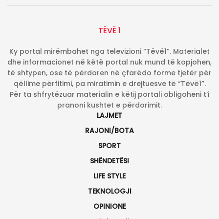
TËVË 1
Ky portal mirëmbahet nga televizioni “Tëvë1”. Materialet
dhe informacionet në këtë portal nuk mund të kopjohen,
të shtypen, ose të përdoren në çfarëdo forme tjetër për
qëllime përfitimi, pa miratimin e drejtuesve të “Tëvë1”.
Për ta shfrytëzuar materialin e këtij portali obligoheni t’i
pranoni kushtet e përdorimit.
LAJMET
RAJONI/BOTA
SPORT
SHËNDETËSI
LIFE STYLE
TEKNOLOGJI
OPINIONE