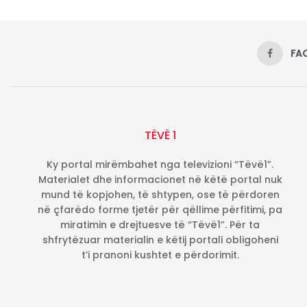
FA
TËVË 1
Ky portal mirëmbahet nga televizioni “Tëvë1”.
Materialet dhe informacionet në këtë portal nuk
mund të kopjohen, të shtypen, ose të përdoren
në çfarëdo forme tjetër për qëllime përfitimi, pa
miratimin e drejtuesve të “Tëvë1”. Për ta
shfrytëzuar materialin e këtij portali obligoheni
t’i pranoni kushtet e përdorimit.