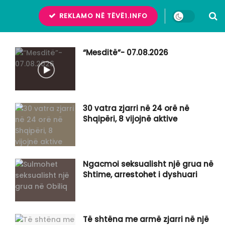
REKLAMO NË TËVË1.INFO
“Mesditë”- 07.08.2026
30 vatra zjarri në 24 orë në
Shqipëri, 8 vijojnë aktive
Ngacmoi seksualisht një grua në
Shtime, arrestohet i dyshuari
Të shtëna me armë zjarri në një