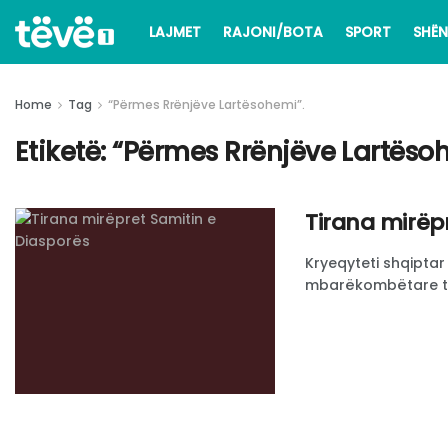
LAJMET
RAJONI/BOTA
SPORT
SHËN
Home
Tag
“Përmes Rrënjëve Lartësohemi”.
Etiketë:
“Përmes Rrënjëve Lartëso
Tirana mirëp
Kryeqyteti shqiptar
mbarëkombëtare të v