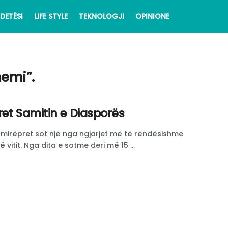
DETËSI
LIFE STYLE
TEKNOLOGJI
OPINIONE
hemi”.
ret Samitin e Diasporës
 mirëpret sot një nga ngjarjet më të rëndësishme
itit. Nga dita e sotme deri më 15 ...