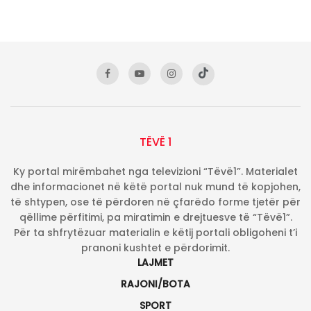
TËVË 1
Ky portal mirëmbahet nga televizioni “Tëvë1”. Materialet
dhe informacionet në këtë portal nuk mund të kopjohen,
të shtypen, ose të përdoren në çfarëdo forme tjetër për
qëllime përfitimi, pa miratimin e drejtuesve të “Tëvë1”.
Për ta shfrytëzuar materialin e këtij portali obligoheni t’i
pranoni kushtet e përdorimit.
LAJMET
RAJONI/BOTA
SPORT