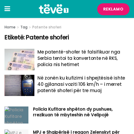
REKLAMO
Home
Tag
Patente shoferi
Etiketë:
Patente shoferi
Me patentë-shofer të falsifikuar nga
Serbia tentoi ta konvertonte në RKS,
policia nis hetimet
Në zonën ku kufizimi i shpejtësisë ishte
40 gjilanasi voziti 106 km/h – i merret
patentë shoferi për tre muaj
Policia Kufitare shpëton dy pushues,
rrezikuan të mbyteshin në Velipojë
MPJ e Shqipërisë i reagon Zelenskyt për