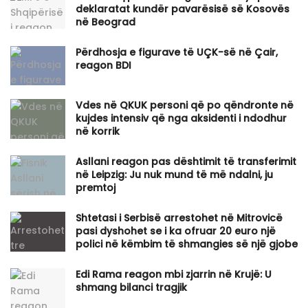
deklaratat kundër pavarësisë së Kosovës
në Beograd
Përdhosja e figurave të UÇK-së në Çair,
reagon BDI
Vdes në QKUK personi që po qëndronte në
kujdes intensiv që nga aksidenti i ndodhur
në korrik
Asllani reagon pas dështimit të transferimit
në Leipzig: Ju nuk mund të më ndalni, ju
premtoj
Shtetasi i Serbisë arrestohet në Mitrovicë
pasi dyshohet se i ka ofruar 20 euro një
polici në këmbim të shmangies së një gjobe
Edi Rama reagon mbi zjarrin në Krujë: U
shmang bilanci tragjik