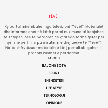
TËVË 1
Ky portal mirëmbahet nga televizioni “Tëvë1”. Materialet
dhe informacionet në këtë portal nuk mund të kopjohen,
të shtypen, ose të përdoren në çfarëdo forme tjetër për
qëllime përfitimi, pa miratimin e drejtuesve të “Tëvë1”.
Për ta shfrytëzuar materialin e këtij portali obligoheni t’i
pranoni kushtet e përdorimit.
LAJMET
RAJONI/BOTA
SPORT
SHËNDETËSI
LIFE STYLE
TEKNOLOGJI
OPINIONE