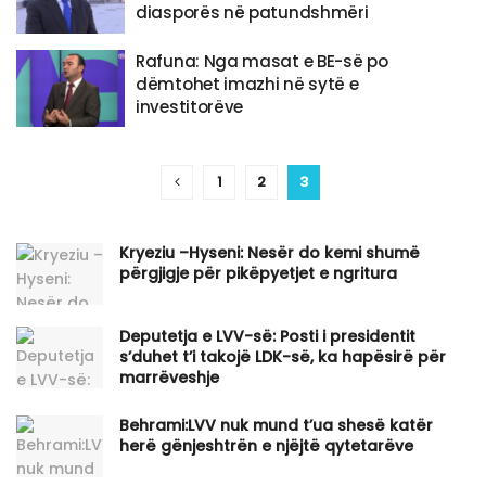
diasporës në patundshmëri
Rafuna: Nga masat e BE-së po
dëmtohet imazhi në sytë e
investitorëve
1
2
3
Kryeziu –Hyseni: Nesër do kemi shumë
përgjigje për pikëpyetjet e ngritura
Deputetja e LVV-së: Posti i presidentit
s’duhet t’i takojë LDK-së, ka hapësirë për
marrëveshje
Behrami:LVV nuk mund t’ua shesë katër
herë gënjeshtrën e njëjtë qytetarëve