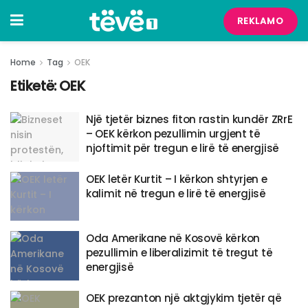
REKLAMO
Home
Tag
OEK
Etiketë:
OEK
Një tjetër biznes fiton rastin kundër ZRrE
– OEK kërkon pezullimin urgjent të
njoftimit për tregun e lirë të energjisë
OEK letër Kurtit – I kërkon shtyrjen e
kalimit në tregun e lirë të energjisë
Oda Amerikane në Kosovë kërkon
pezullimin e liberalizimit të tregut të
energjisë
OEK prezanton një aktgjykim tjetër që