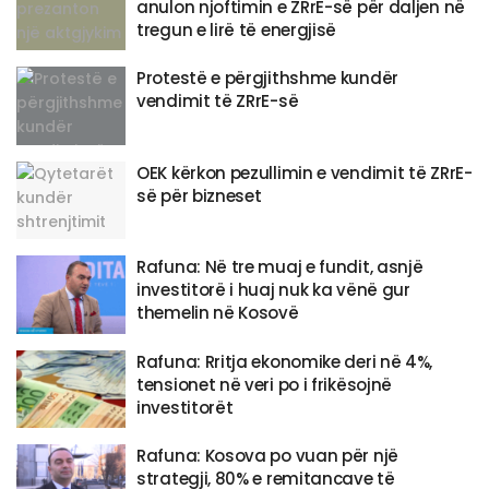
anulon njoftimin e ZRrE-së për daljen në
tregun e lirë të energjisë
​Protestë e përgjithshme kundër
vendimit të ZRrE-së
OEK kërkon pezullimin e vendimit të ZRrE-
së për bizneset
Rafuna: Në tre muaj e fundit, asnjë
investitorë i huaj nuk ka vënë gur
themelin në Kosovë
Rafuna: Rritja ekonomike deri në 4%,
tensionet në veri po i frikësojnë
investitorët
Rafuna: Kosova po vuan për një
strategji, 80% e remitancave të