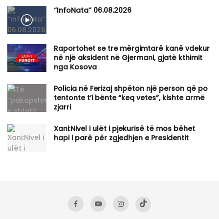
“InfoNata” 06.08.2026
Raportohet se tre mërgimtarë kanë vdekur
në një aksident në Gjermani, gjatë kthimit
nga Kosova
Policia në Ferizaj shpëton një person që po
tentonte t’i bënte “keq vetes”, kishte armë
zjarri
Xani:Nivel i ulët i pjekurisë të mos bëhet
hapi i parë për zgjedhjen e Presidentit