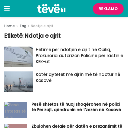
REKLAMO
Home
Tag
Ndotja e ajrit
Etiketë:
Ndotja e ajrit
Hetime për ndotjen e ajrit në Obiliq,
Prokuroria autorizon Policinë për rastin e
KEK-ut
Katër qytetet me ajrin më të ndotur në
Kosovë
Pesë shtetas të huaj shoqërohen në polici
të Ferizajt, qëndronin në t’zezën në Kosovë
Zbulohen detaje për datën e prezantimit të