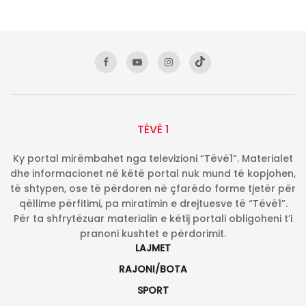
TËVË 1
Ky portal mirëmbahet nga televizioni “Tëvë1”. Materialet
dhe informacionet në këtë portal nuk mund të kopjohen,
të shtypen, ose të përdoren në çfarëdo forme tjetër për
qëllime përfitimi, pa miratimin e drejtuesve të “Tëvë1”.
Për ta shfrytëzuar materialin e këtij portali obligoheni t’i
pranoni kushtet e përdorimit.
LAJMET
RAJONI/BOTA
SPORT