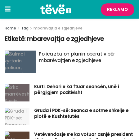
REKLAMO
Home
Tag
mbarevajtja e zgjedhjeve
Etiketë:
mbarevajtja e zgjedhjeve
Polica zbulon planin operativ për
mbarëvajtjen e zgjedhjeve
Kurti: Dehari e ka ftuar seancën, unë i
përgjigjem pozitivisht
Gruda i PDK-së: Seanca e sotme shkelje e
plotë e Kushtetutës
Vetëvendosje s‘e ka votuar asnjë president