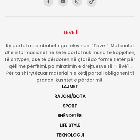
TËVË 1
Ky portal mirëmbahet nga televizioni “Tëvë1”. Materialet
dhe informacionet në këtë portal nuk mund të kopjohen,
të shtypen, ose të përdoren në çfarëdo forme tjetër për
qëllime përfitimi, pa miratimin e drejtuesve të “Tëvë1”.
Për ta shfrytëzuar materialin e këtij portali obligoheni t’i
pranoni kushtet e përdorimit.
LAJMET
RAJONI/BOTA
SPORT
SHËNDETËSI
LIFE STYLE
TEKNOLOGJI