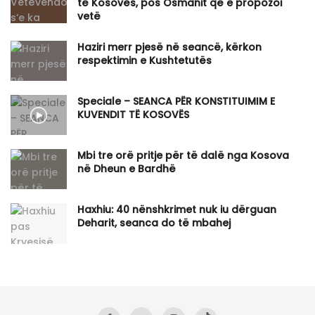
të Kosovës, pos Osmanit që e propozoi
vetë
Haziri merr pjesë në seancë, kërkon
respektimin e Kushtetutës
Speciale – SEANCA PËR KONSTITUIMIM E
KUVENDIT TË KOSOVËS
Mbi tre orë pritje për të dalë nga Kosova
në Dheun e Bardhë
Haxhiu: 40 nënshkrimet nuk iu dërguan
Deharit, seanca do të mbahej