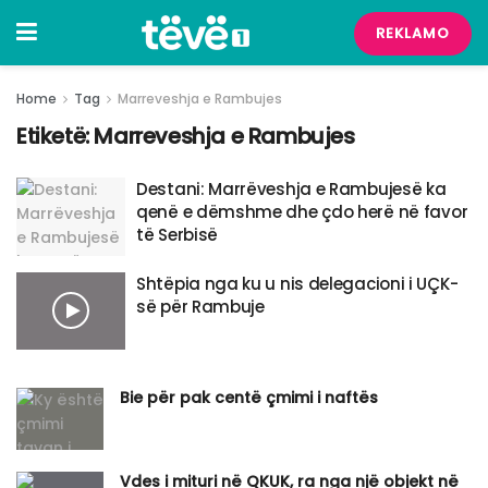
REKLAMO
Home
Tag
Marreveshja e Rambujes
Etiketë:
Marreveshja e Rambujes
Destani: Marrëveshja e Rambujesë ka
qenë e dëmshme dhe çdo herë në favor
të Serbisë
Shtëpia nga ku u nis delegacioni i UÇK-
së për Rambuje
Bie për pak centë çmimi i naftës
Vdes i mituri në QKUK, ra nga një objekt në