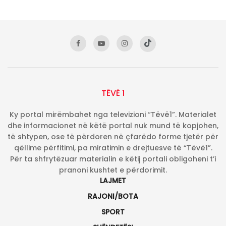
TËVË 1
Ky portal mirëmbahet nga televizioni “Tëvë1”. Materialet
dhe informacionet në këtë portal nuk mund të kopjohen,
të shtypen, ose të përdoren në çfarëdo forme tjetër për
qëllime përfitimi, pa miratimin e drejtuesve të “Tëvë1”.
Për ta shfrytëzuar materialin e këtij portali obligoheni t’i
pranoni kushtet e përdorimit.
LAJMET
RAJONI/BOTA
SPORT