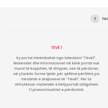
FA
TËVË 1
Ky portal mirëmbahet nga televizioni “Tëvë1”.
Materialet dhe informacionet në këtë portal nuk
mund të kopjohen, të shtypen, ose të përdoren
në çfarëdo forme tjetër për qëllime përfitimi, pa
miratimin e drejtuesve të “Tëvë1”. Për ta
shfrytëzuar materialin e këtij portali obligoheni
t’i pranoni kushtet e përdorimit.