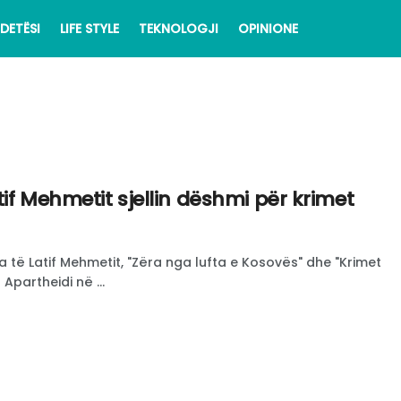
DETËSI
LIFE STYLE
TEKNOLOGJI
OPINIONE
atif Mehmetit sjellin dëshmi për krimet
a të Latif Mehmetit, "Zëra nga lufta e Kosovës" dhe "Krimet
Apartheidi në ...