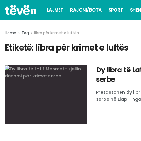
LAJMET
RAJONI/BOTA
SPORT
SHËN
Home
Tag
libra për krimet e luftës
Etiketë:
libra për krimet e luftës
​Dy libra të L
serbe
Prezantohen dy libr
serbe në Llap - nga 