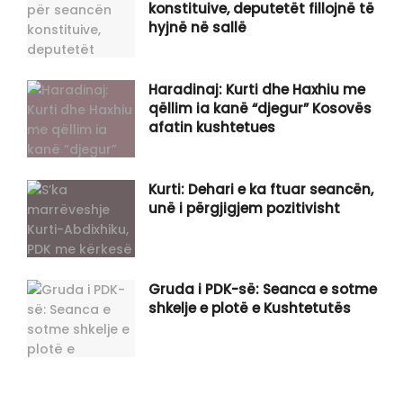
konstituive, deputetët fillojnë të
hyjnë në sallë
​Haradinaj: Kurti dhe Haxhiu me
qëllim ia kanë “djegur” Kosovës
afatin kushtetues
Kurti: Dehari e ka ftuar seancën,
unë i përgjigjem pozitivisht
Gruda i PDK-së: Seanca e sotme
shkelje e plotë e Kushtetutës