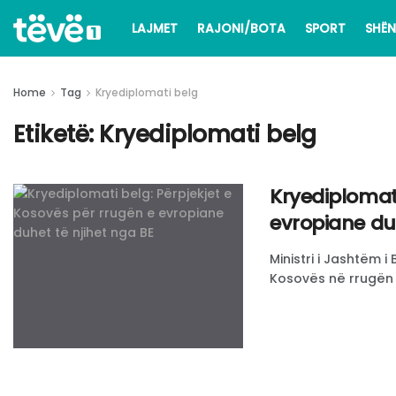
LAJMET
RAJONI/BOTA
SPORT
SHËN
Home
Tag
Kryediplomati belg
Etiketë:
Kryediplomati belg
Kryediplomati
evropiane duh
Ministri i Jashtëm i
Kosovës në rrugën e