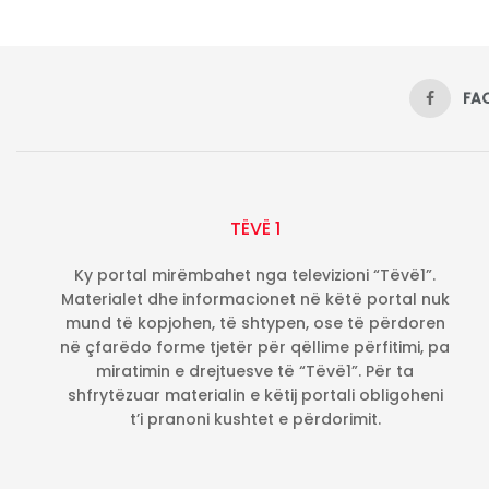
FA
TËVË 1
Ky portal mirëmbahet nga televizioni “Tëvë1”.
Materialet dhe informacionet në këtë portal nuk
mund të kopjohen, të shtypen, ose të përdoren
në çfarëdo forme tjetër për qëllime përfitimi, pa
miratimin e drejtuesve të “Tëvë1”. Për ta
shfrytëzuar materialin e këtij portali obligoheni
t’i pranoni kushtet e përdorimit.