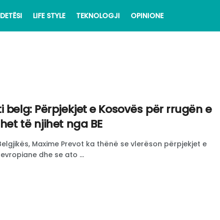
DETËSI
LIFE STYLE
TEKNOLOGJI
OPINIONE
 belg: Përpjekjet e Kosovës për rrugën e
et të njihet nga BE
 Belgjikës, Maxime Prevot ka thënë se vlerëson përpjekjet e
vropiane dhe se ato ...