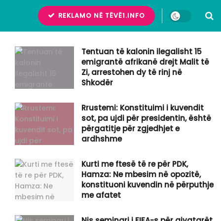
REKLAMO NË TËVË1.INFO
Tentuan të kalonin ilegalisht 15
emigrantë afrikanë drejt Malit të
Zi, arrestohen dy të rinj në
Shkodër
Rrustemi: Konstituimi i kuvendit
sot, pa ujdi për presidentin, është
përgatitje për zgjedhjet e
ardhshme
Kurti me ftesë të re për PDK,
Hamza: Ne mbesim në opozitë,
konstituoni kuvendin në përputhje
me afatet
Nis seminari i FIFA-s për gjyqtarët