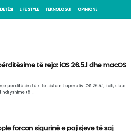
DETËSI
LIFE STYLE
TEKNOLOGJI
OPINIONE
përditësime të reja: iOS 26.5.1 dhe macOS
ë përditësim të ri të sistemit operativ iOS 26.5.1, i cili, sipas
 ndryshime të ...
e forcon sigurinë e pajisjeve të saj