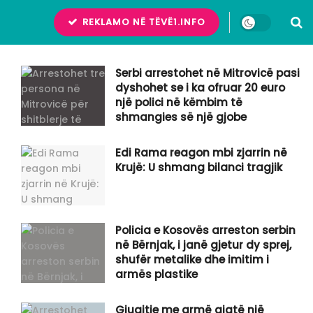
REKLAMO NË TËVË1.INFO
Serbi arrestohet në Mitrovicë pasi
dyshohet se i ka ofruar 20 euro
një polici në këmbim të
shmangies së një gjobe
Edi Rama reagon mbi zjarrin në
Krujë: U shmang bilanci tragjik
Policia e Kosovës arreston serbin
në Bërnjak, i janë gjetur dy sprej,
shufër metalike dhe imitim i
armës plastike
Gjuajtje me armë gjatë një