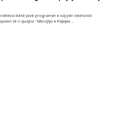
ditësoi këtë javë programet e saj për telefonat
psion të ri quajtur “Mbrojtja e Pajisjes ...