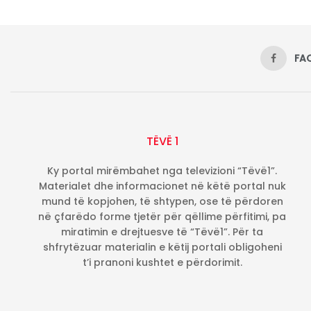
FA
TËVË 1
Ky portal mirëmbahet nga televizioni “Tëvë1”.
Materialet dhe informacionet në këtë portal nuk
mund të kopjohen, të shtypen, ose të përdoren
në çfarëdo forme tjetër për qëllime përfitimi, pa
miratimin e drejtuesve të “Tëvë1”. Për ta
shfrytëzuar materialin e këtij portali obligoheni
t’i pranoni kushtet e përdorimit.