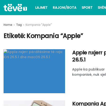
LAJMET
RAJONI/BOTA
SPORT
SHËN
Home
Tag
Kompania "Apple"
Etiketë:
Kompania “Apple”
Apple nxjerr 
26.5.1
Apple ka publikuar nj
kompanisë, nuk sjell
Kompania Appl