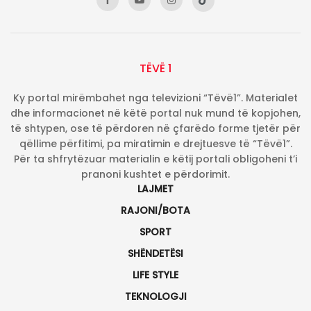
TËVË 1
Ky portal mirëmbahet nga televizioni “Tëvë1”. Materialet
dhe informacionet në këtë portal nuk mund të kopjohen,
të shtypen, ose të përdoren në çfarëdo forme tjetër për
qëllime përfitimi, pa miratimin e drejtuesve të “Tëvë1”.
Për ta shfrytëzuar materialin e këtij portali obligoheni t’i
pranoni kushtet e përdorimit.
LAJMET
RAJONI/BOTA
SPORT
SHËNDETËSI
LIFE STYLE
TEKNOLOGJI