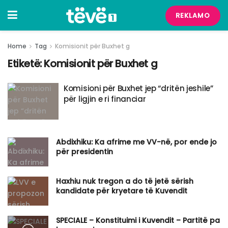
REKLAMO
Home
Tag
Komisionit për Buxhet g
Etiketë:
Komisionit për Buxhet g
​Komisioni për Buxhet jep “dritën jeshile”
për ligjin e ri financiar
Abdixhiku: Ka afrime me VV-në, por ende jo
për presidentin
​Haxhiu nuk tregon a do të jetë sërish
kandidate për kryetare të Kuvendit
SPECIALE – Konstituimi i Kuvendit – Partitë pa