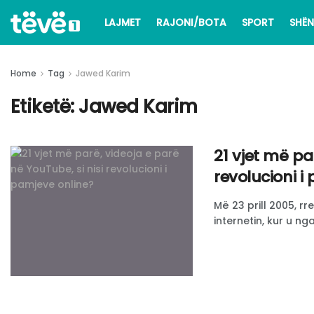
LAJMET
RAJONI/BOTA
SPORT
SHËN
Home
Tag
Jawed Karim
Etiketë:
Jawed Karim
21 vjet më pa
revolucioni i
Më 23 prill 2005, rr
internetin, kur u nga