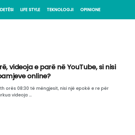
DETËSI
LIFE STYLE
TEKNOLOGJI
OPINIONE
rë, videoja e parë në YouTube, si nisi
 pamjeve online?
eth orës 08:30 të mëngjesit, nisi një epokë e re për
rkua videoja ...