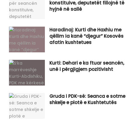
konstituive, deputetët fillojnë të
hyjnë në sallë
​Haradinaj: Kurti dhe Haxhiu me
qëllim ia kanë “djegur” Kosovës
afatin kushtetues
Kurti: Dehari e ka ftuar seancën,
unë i përgjigjem pozitivisht
Gruda i PDK-së: Seanca e sotme
shkelje e plotë e Kushtetutës