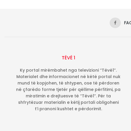
FA
TËVË 1
Ky portal mirëmbahet nga televizioni “Tëvë1”.
Materialet dhe informacionet në këtë portal nuk
mund të kopjohen, të shtypen, ose të përdoren
në çfarëdo forme tjetër për qëllime përfitimi, pa
miratimin e drejtuesve të “Tëvë1”. Për ta
shfrytëzuar materialin e këtij portali obligoheni
t’i pranoni kushtet e përdorimit.