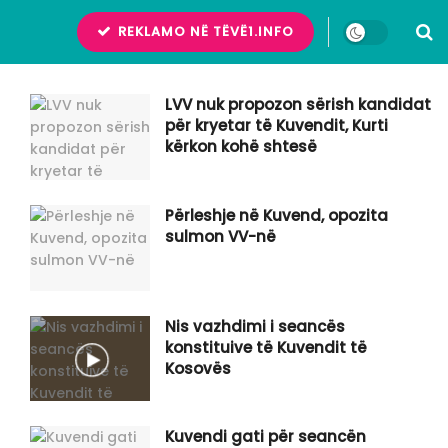
REKLAMO NË TËVË1.INFO
LVV nuk propozon sërish kandidat
për kryetar të Kuvendit, Kurti
kërkon kohë shtesë
Përleshje në Kuvend, opozita
sulmon VV-në
Nis vazhdimi i seancës
konstituive të Kuvendit të
Kosovës
Kuvendi gati për seancën