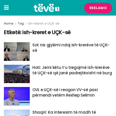
REKLAMO
Home
Tag
ish-kreret e UÇK-së
Etiketë:
ish-kreret e UÇK-së
Sot nis gjykimi ndaj ish-krerëve të UÇK-
së
Hoti: Jemi këtu t’u tregojmë ish-krerëve
të UÇK-së që janë padrejtësisht në burg
OVL e UÇK-së i reagon VV-së pasi
përmendi vetëm Rexhep Selimin
Shaqiri: Ka interesim të madh të