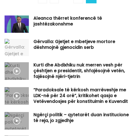
Aleanca thërret konferencë të
jashtëzakonshme
Gërvalla: Gjetjet e mbetjeve mortore
dëshmojnë gjenocidin serb
Kurti dhe Abdixhiku nuk merren vesh për
çështjen e presidentit, shfajësojnë vetën,
fajësojnë njëri-tjetrin
“Paradoksale të kërkosh marrëveshje me
LDK-në për 24 orë”, kritikohet qasja e
Vetëvendosjes për konstituimin e Kuvendit
Ngërçi politik – qytetarët duan institucione
të reja, jo zgjedhje