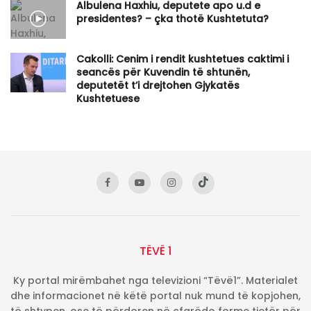
Albulena Haxhiu, deputete apo u.d e
presidentes? – çka thotë Kushtetuta?
Cakolli: Cenim i rendit kushtetues caktimi i
seancës për Kuvendin të shtunën,
deputetët t’i drejtohen Gjykatës
Kushtetuese
TËVË 1
Ky portal mirëmbahet nga televizioni “Tëvë1”. Materialet
dhe informacionet në këtë portal nuk mund të kopjohen,
të shtypen, ose të përdoren në çfarëdo forme tjetër për