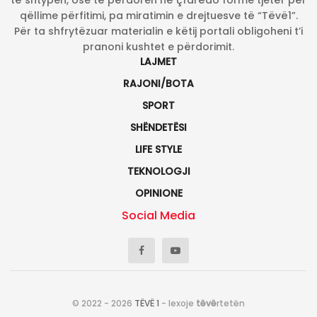
qëllime përfitimi, pa miratimin e drejtuesve të “Tëvë1”.
Për ta shfrytëzuar materialin e këtij portali obligoheni t’i
pranoni kushtet e përdorimit.
LAJMET
RAJONI/BOTA
SPORT
SHËNDETËSI
LIFE STYLE
TEKNOLOGJI
OPINIONE
Social Media
© 2022 - 2026
TËVË 1
- lexoje
tëvë
rtetën