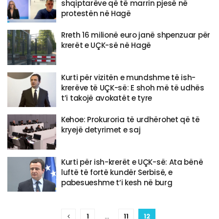
shqiptarëve që të marrin pjesë në
protestën në Hagë
Rreth 16 milionë euro janë shpenzuar për
krerët e UÇK-së në Hagë
Kurti për vizitën e mundshme të ish-
krerëve të UÇK-së: E shoh më të udhës
t’i takojë avokatët e tyre
Kehoe: Prokuroria të urdhërohet që të
kryejë detyrimet e saj
Kurti për ish-krerët e UÇK-së: Ata bënë
luftë të fortë kundër Serbisë, e
pabesueshme t’i kesh në burg
1
…
11
12