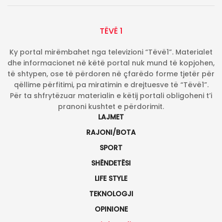
TËVË 1
Ky portal mirëmbahet nga televizioni “Tëvë1”. Materialet
dhe informacionet në këtë portal nuk mund të kopjohen,
të shtypen, ose të përdoren në çfarëdo forme tjetër për
qëllime përfitimi, pa miratimin e drejtuesve të “Tëvë1”.
Për ta shfrytëzuar materialin e këtij portali obligoheni t’i
pranoni kushtet e përdorimit.
LAJMET
RAJONI/BOTA
SPORT
SHËNDETËSI
LIFE STYLE
TEKNOLOGJI
OPINIONE