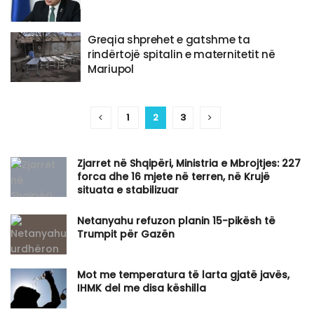
Greqia shprehet e gatshme ta
rindërtojë spitalin e maternitetit në
Mariupol
1
2
3
Zjarret në Shqipëri, Ministria e Mbrojtjes: 227
forca dhe 16 mjete në terren, në Krujë
situata e stabilizuar
Netanyahu refuzon planin 15-pikësh të
Trumpit për Gazën
Mot me temperatura të larta gjatë javës,
IHMK del me disa këshilla