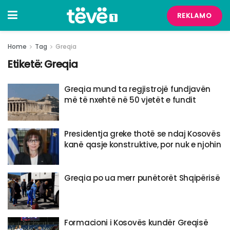
REKLAMO
Home
Tag
Greqia
Etiketë:
Greqia
Greqia mund ta regjistrojë fundjavën
më të nxehtë në 50 vjetët e fundit
Presidentja greke thotë se ndaj Kosovës
kanë qasje konstruktive, por nuk e njohin
Greqia po ua merr punëtorët Shqipërisë
Formacioni i Kosovës kundër Greqisë