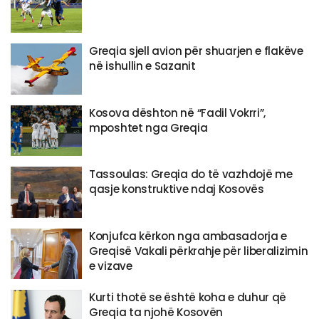
Greqia sjell avion për shuarjen e flakëve
në ishullin e Sazanit
Kosova dështon në “Fadil Vokrri”,
mposhtet nga Greqia
Tassoulas: Greqia do të vazhdojë me
qasje konstruktive ndaj Kosovës
Konjufca kërkon nga ambasadorja e
Greqisë Vakali përkrahje për liberalizimin
e vizave
Kurti thotë se është koha e duhur që
Greqia ta njohë Kosovën