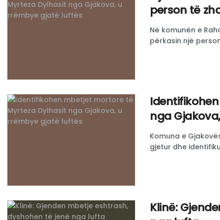
person të zh
Në komunën e Rahov
përkasin një personi
Identifikohen
nga Gjakova,
Komuna e Gjakovës k
gjetur dhe identifik
Klinë: Gjend