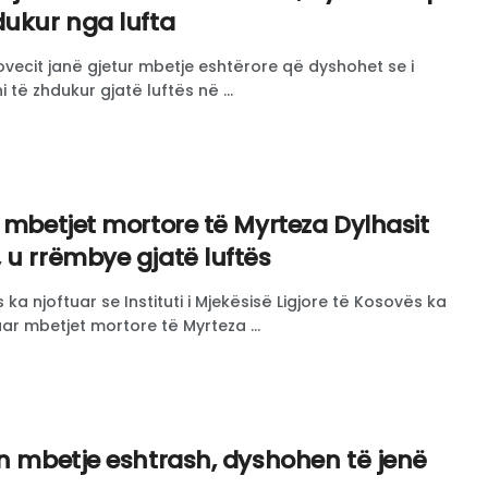
dukur nga lufta
ecit janë gjetur mbetje eshtërore që dyshohet se i
 të zhdukur gjatë luftës në ...
 mbetjet mortore të Myrteza Dylhasit
 u rrëmbye gjatë luftës
a njoftuar se Instituti i Mjekësisë Ligjore të Kosovës ka
uar mbetjet mortore të Myrteza ...
en mbetje eshtrash, dyshohen të jenë