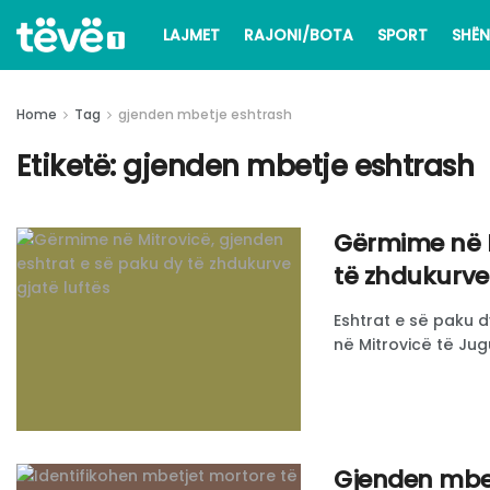
LAJMET
RAJONI/BOTA
SPORT
SHËN
Home
Tag
gjenden mbetje eshtrash
Etiketë:
gjenden mbetje eshtrash
Gërmime në M
të zhdukurve 
Eshtrat e së paku d
në Mitrovicë të Jugut
Gjenden mbet