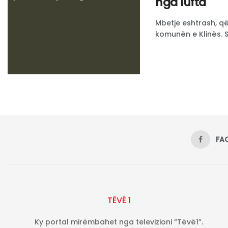
nga lufta
Mbetje eshtrash, që
komunën e Klinës. Si
FA
TËVË 1
Ky portal mirëmbahet nga televizioni “Tëvë1”.