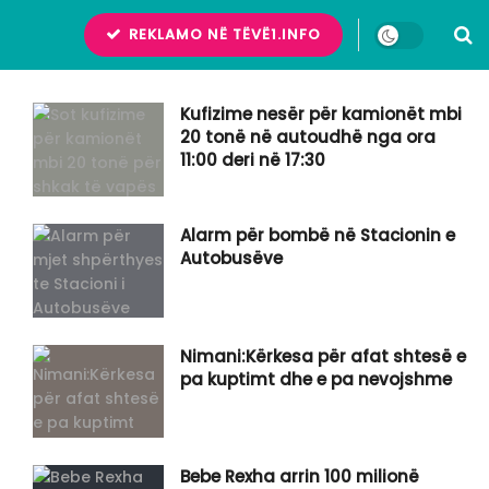
REKLAMO NË TËVË1.INFO
Kufizime nesër për kamionët mbi
20 tonë në autoudhë nga ora
11:00 deri në 17:30
Alarm për bombë në Stacionin e
Autobusëve
Nimani:Kërkesa për afat shtesë e
pa kuptimt dhe e pa nevojshme
Bebe Rexha arrin 100 milionë