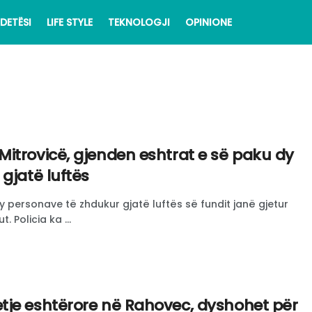
DETËSI
LIFE STYLE
TEKNOLOGJI
OPINIONE
itrovicë, gjenden eshtrat e së paku dy
gjatë luftës
y personave të zhdukur gjatë luftës së fundit janë gjetur
. Policia ka ...
je eshtërore në Rahovec, dyshohet për