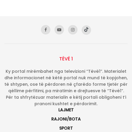
TËVË 1
Ky portal mirëmbahet nga televizioni “Tëvë1”. Materialet
dhe informacionet në këtë portal nuk mund të kopjohen,
të shtypen, ose të përdoren në çfarëdo forme tjetër për
qëllime përfitimi, pa miratimin e drejtuesve të “Tëvë1”.
Për ta shfrytëzuar materialin e këtij portali obligoheni t’i
pranoni kushtet e përdorimit.
LAJMET
RAJONI/BOTA
SPORT