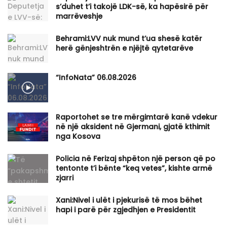
s’duhet t’i takojë LDK-së, ka hapësirë për
marrëveshje
Behrami:LVV nuk mund t’ua shesë katër
herë gënjeshtrën e njëjtë qytetarëve
“InfoNata” 06.08.2026
Raportohet se tre mërgimtarë kanë vdekur
në një aksident në Gjermani, gjatë kthimit
nga Kosova
Policia në Ferizaj shpëton një person që po
tentonte t’i bënte “keq vetes”, kishte armë
zjarri
Xani:Nivel i ulët i pjekurisë të mos bëhet
hapi i parë për zgjedhjen e Presidentit