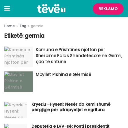
REKLAMO
Home
Tag
germia
Etiketë:
germia
Komuna e Prishtinës njofton për
Shërbime Falas Shëndetësore në Germi,
çdo të shtunë
Mbyllet Pishina e Gërmisë
Kryeziu –Hyseni: Nesër do kemi shumë
përgjigje për pikëpyetjet e ngritura
Deputetja e LVV-së: Posti i presidentit