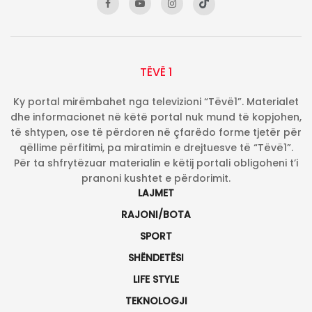
TËVË 1
Ky portal mirëmbahet nga televizioni “Tëvë1”. Materialet
dhe informacionet në këtë portal nuk mund të kopjohen,
të shtypen, ose të përdoren në çfarëdo forme tjetër për
qëllime përfitimi, pa miratimin e drejtuesve të “Tëvë1”.
Për ta shfrytëzuar materialin e këtij portali obligoheni t’i
pranoni kushtet e përdorimit.
LAJMET
RAJONI/BOTA
SPORT
SHËNDETËSI
LIFE STYLE
TEKNOLOGJI