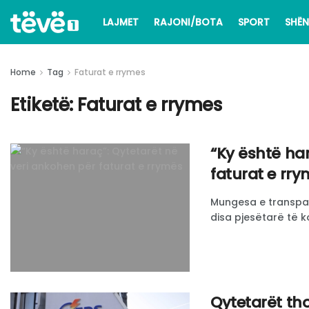
LAJMET
RAJONI/BOTA
SPORT
SHËN
Home
Tag
Faturat e rrymes
Etiketë:
Faturat e rrymes
“Ky është ha
faturat e rr
Mungesa e transpar
disa pjesëtarë të ko
Qytetarët th