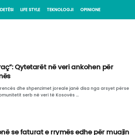
DETËSI
LIFE STYLE
TEKNOLOGJI
OPINIONE
raç”: Qytetarët në veri ankohen për
ymës
encës dhe shpenzimet joreale janë disa nga arsyet përse
munitetit serb në veri të Kosovës ...
onë se faturat e rrymës edhe për muajin