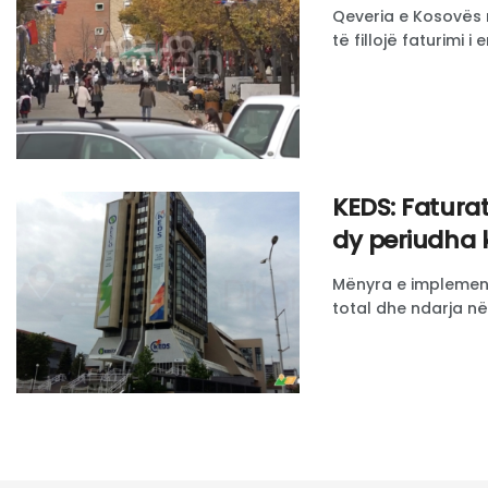
Qeveria e Kosovës n
të fillojë faturimi i e
KEDS: Faturat
dy periudha 
Mënyra e implementi
total dhe ndarja në