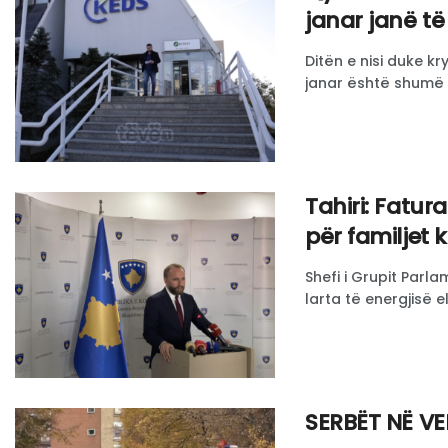
janar janë të
Ditën e nisi duke kr
janar është shumë e
Tahiri: Fatura
për familjet 
Shefi i Grupit Parl
larta të energjisë e
SERBËT NË V