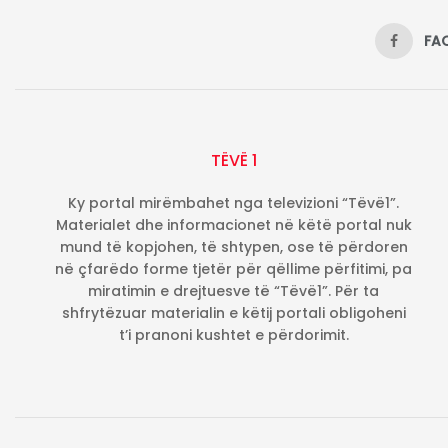
FA
TËVË 1
Ky portal mirëmbahet nga televizioni “Tëvë1”.
Materialet dhe informacionet në këtë portal nuk
mund të kopjohen, të shtypen, ose të përdoren
në çfarëdo forme tjetër për qëllime përfitimi, pa
miratimin e drejtuesve të “Tëvë1”. Për ta
shfrytëzuar materialin e këtij portali obligoheni
t’i pranoni kushtet e përdorimit.