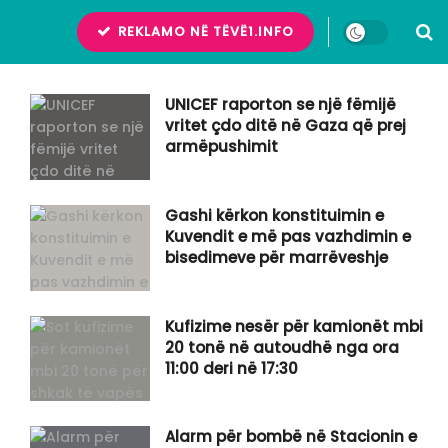
REKLAMO NË TËVË1.INFO
UNICEF raporton se një fëmijë
vritet çdo ditë në Gaza që prej
armëpushimit
Gashi kërkon konstituimin e
Kuvendit e më pas vazhdimin e
bisedimeve për marrëveshje
Kufizime nesër për kamionët mbi
20 tonë në autoudhë nga ora
11:00 deri në 17:30
Alarm për bombë në Stacionin e