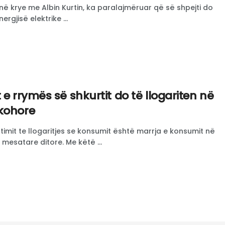
ë krye me Albin Kurtin, ka paralajmëruar që së shpejti do
nergjisë elektrike ...
 e rrymës së shkurtit do të llogariten në
kohore
mit te llogaritjes se konsumit është marrja e konsumit në
 mesatare ditore. Me këtë ...