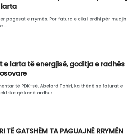
 larta
yer pagesat e rrymës. Por fatura e cila i erdhi për muajin
 ...
t e larta të energjisë, goditja e radhës
kosovare
amentar të PDK-së, Abelard Tahiri, ka thënë se faturat e
lektrike që kanë ardhur ...
ERI TË GATSHËM TA PAGUAJNË RRYMËN