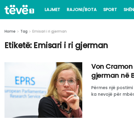
LAJMET
RAJONI/BOTA
SPORT
SHËN
Home
Tag
Emisari i ri gjerman
Etiketë:
Emisari i ri gjerman
Von Cramon m
gjerman në B
Përmes një postimi 
ka nevojë për mbësh