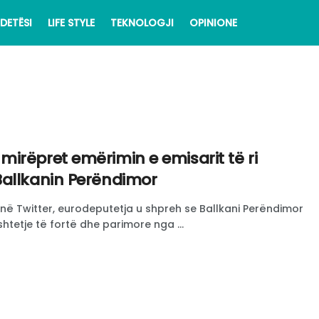
DETËSI
LIFE STYLE
TEKNOLOGJI
OPINIONE
irëpret emërimin e emisarit të ri
allkanin Perëndimor
në Twitter, eurodeputetja u shpreh se Ballkani Perëndimor
tetje të fortë dhe parimore nga ...