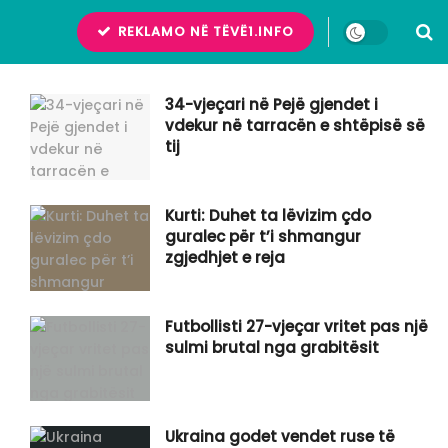
REKLAMO NË TËVË1.INFO
34-vjeçari në Pejë gjendet i
vdekur në tarracën e shtëpisë së
tij
Kurti: Duhet ta lëvizim çdo
guralec për t’i shmangur
zgjedhjet e reja
Futbollisti 27-vjeçar vritet pas një
sulmi brutal nga grabitësit
Ukraina godet vendet ruse të