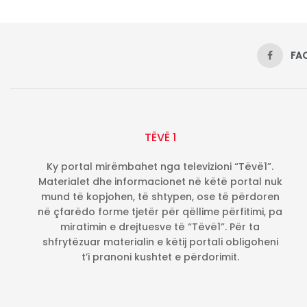
FA
TËVË 1
Ky portal mirëmbahet nga televizioni “Tëvë1”.
Materialet dhe informacionet në këtë portal nuk
mund të kopjohen, të shtypen, ose të përdoren
në çfarëdo forme tjetër për qëllime përfitimi, pa
miratimin e drejtuesve të “Tëvë1”. Për ta
shfrytëzuar materialin e këtij portali obligoheni
t’i pranoni kushtet e përdorimit.