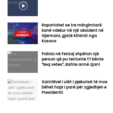
Raportohet se tre mërgimtarë
kanë vdekur në një aksident në
Gjermani, gjatë kthimit nga
Kosova
Policia në Ferizaj shpëton një
person që po tentonte t’i bënte
“keq vetes”, kishte armë zjarri
Xani:Nivel i ulët i pjekurisë të mos
bëhet hapi i parë për zgjedhjen e
Presidentit