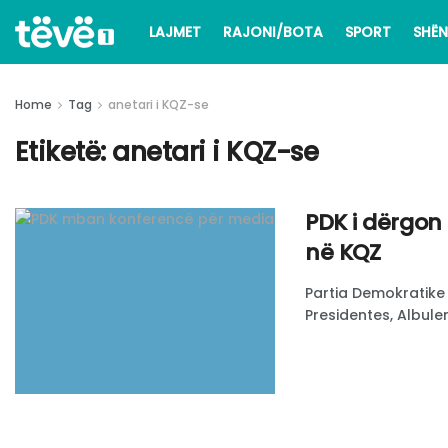
LAJMET
RAJONI/BOTA
SPORT
SHËN
Home
Tag
anetari i KQZ-se
Etiketë:
anetari i KQZ-se
PDK i dërgon 
në KQZ
Partia Demokratike
Presidentes, Albulen