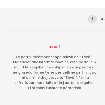
FA
TËVË 1
Ky portal mirëmbahet nga televizioni “Tëvë1”.
Materialet dhe informacionet në këtë portal nuk
mund të kopjohen, të shtypen, ose të përdoren
në çfarëdo forme tjetër për qëllime përfitimi, pa
miratimin e drejtuesve të “Tëvë1”. Për ta
shfrytëzuar materialin e këtij portali obligoheni
t’i pranoni kushtet e përdorimit.