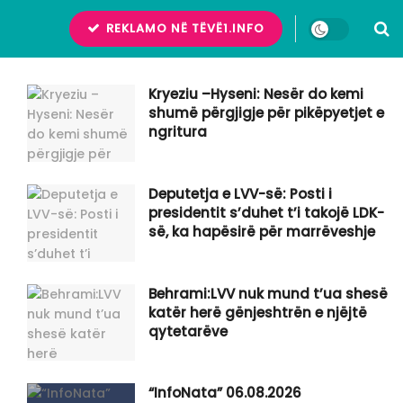
REKLAMO NË TËVË1.INFO
Kryeziu –Hyseni: Nesër do kemi
shumë përgjigje për pikëpyetjet e
ngritura
Deputetja e LVV-së: Posti i
presidentit s’duhet t’i takojë LDK-
së, ka hapësirë për marrëveshje
Behrami:LVV nuk mund t’ua shesë
katër herë gënjeshtrën e njëjtë
qytetarëve
“InfoNata” 06.08.2026