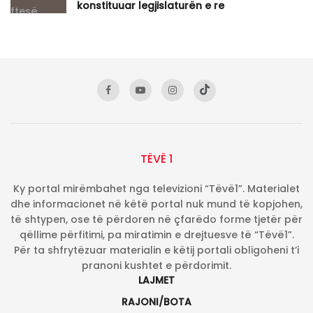
konstituuar legjislaturën e re
TËVË 1
Ky portal mirëmbahet nga televizioni “Tëvë1”. Materialet
dhe informacionet në këtë portal nuk mund të kopjohen,
të shtypen, ose të përdoren në çfarëdo forme tjetër për
qëllime përfitimi, pa miratimin e drejtuesve të “Tëvë1”.
Për ta shfrytëzuar materialin e këtij portali obligoheni t’i
pranoni kushtet e përdorimit.
LAJMET
RAJONI/BOTA