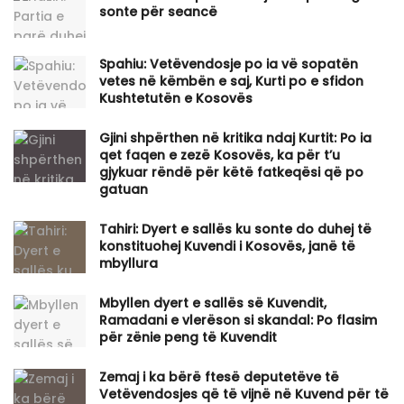
sonte për seancë
Spahiu: Vetëvendosje po ia vë sopatën
vetes në këmbën e saj, Kurti po e sfidon
Kushtetutën e Kosovës
Gjini shpërthen në kritika ndaj Kurtit: Po ia
qet faqen e zezë Kosovës, ka për t’u
gjykuar rëndë për këtë fatkeqësi që po
gatuan
Tahiri: Dyert e sallës ku sonte do duhej të
konstituohej Kuvendi i Kosovës, janë të
mbyllura
Mbyllen dyert e sallës së Kuvendit,
Ramadani e vlerëson si skandal: Po flasim
për zënie peng të Kuvendit
Zemaj i ka bërë ftesë deputetëve të
Vetëvendosjes që të vijnë në Kuvend për të