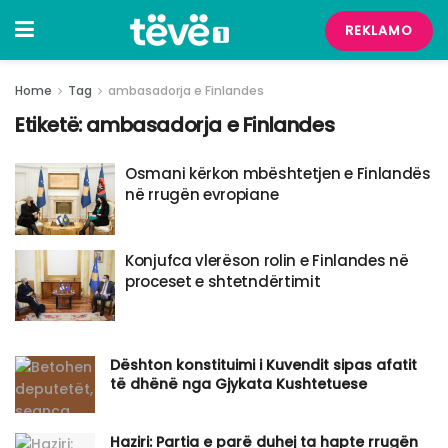
REKLAMO
Home
Tag
ambasadorja e Finlandes
Etiketë:
ambasadorja e Finlandes
Osmani kërkon mbështetjen e Finlandës
në rrugën evropiane
Konjufca vlerëson rolin e Finlandes në
proceset e shtetndërtimit
Dështon konstituimi i Kuvendit sipas afatit
të dhënë nga Gjykata Kushtetuese
Haziri: Partia e parë duhej ta hapte rrugën