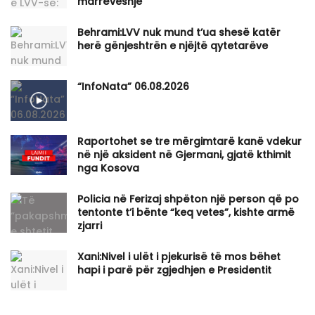
marrëveshje
Behrami:LVV nuk mund t’ua shesë katër
herë gënjeshtrën e njëjtë qytetarëve
“InfoNata” 06.08.2026
Raportohet se tre mërgimtarë kanë vdekur
në një aksident në Gjermani, gjatë kthimit
nga Kosova
Policia në Ferizaj shpëton një person që po
tentonte t’i bënte “keq vetes”, kishte armë
zjarri
Xani:Nivel i ulët i pjekurisë të mos bëhet
hapi i parë për zgjedhjen e Presidentit