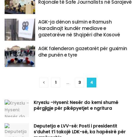
Rajonale të Safe Journalists në Sarajevë
AGK-ja dënon sulmin e Ramush
Haradinajt kundër mediave e
gazetarëve në Shqipëri dhe Kosovë
AGK falenderon gazetarët për guximin
dhe punën e tyre
1
…
3
4
Kryeziu –Hyseni: Nesër do kemi shumë
përgjigje për pikëpyetjet e ngritura
Deputetja e LVV-së: Posti i presidentit
s’duhet t’i takojë LDK-së, ka hapësirë për