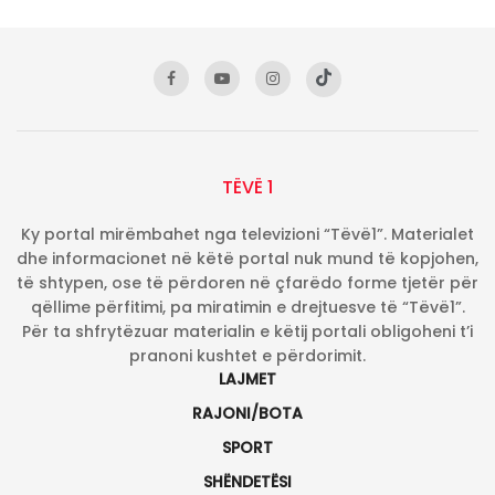
TËVË 1
Ky portal mirëmbahet nga televizioni “Tëvë1”. Materialet
dhe informacionet në këtë portal nuk mund të kopjohen,
të shtypen, ose të përdoren në çfarëdo forme tjetër për
qëllime përfitimi, pa miratimin e drejtuesve të “Tëvë1”.
Për ta shfrytëzuar materialin e këtij portali obligoheni t’i
pranoni kushtet e përdorimit.
LAJMET
RAJONI/BOTA
SPORT
SHËNDETËSI