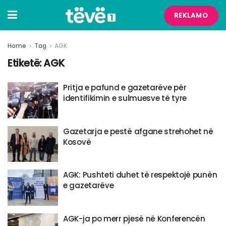
REKLAMO
Home
Tag
AGK
Etiketë:
AGK
Pritja e pafund e gazetarëve për
identifikimin e sulmuesve të tyre
Gazetarja e pestë afgane strehohet në
Kosovë
AGK: Pushteti duhet të respektojë punën
e gazetarëve
AGK-ja po merr pjesë në Konferencën