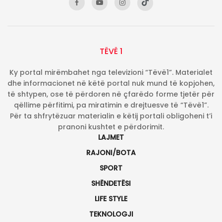
TËVË 1
Ky portal mirëmbahet nga televizioni “Tëvë1”. Materialet
dhe informacionet në këtë portal nuk mund të kopjohen,
të shtypen, ose të përdoren në çfarëdo forme tjetër për
qëllime përfitimi, pa miratimin e drejtuesve të “Tëvë1”.
Për ta shfrytëzuar materialin e këtij portali obligoheni t’i
pranoni kushtet e përdorimit.
LAJMET
RAJONI/BOTA
SPORT
SHËNDETËSI
LIFE STYLE
TEKNOLOGJI