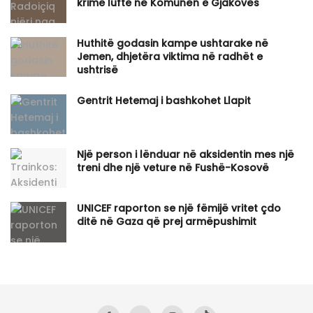
krime lufte në Komunën e Gjakovës
Huthitë godasin kampe ushtarake në
Jemen, dhjetëra viktima në radhët e
ushtrisë
Gentrit Hetemaj i bashkohet Llapit
Një person i lënduar në aksidentin mes një
treni dhe një veture në Fushë-Kosovë
UNICEF raporton se një fëmijë vritet çdo
ditë në Gaza që prej armëpushimit