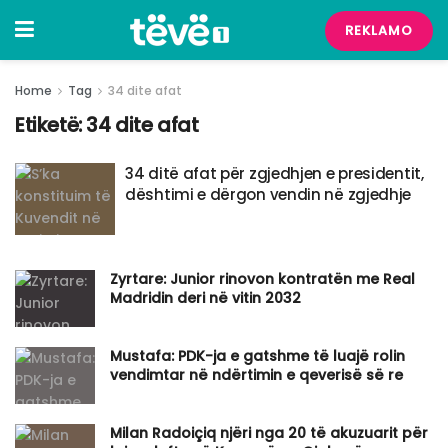
REKLAMO
Home
Tag
34 dite afat
Etiketë:
34 dite afat
34 ditë afat për zgjedhjen e presidentit,
dështimi e dërgon vendin në zgjedhje
Zyrtare: Junior rinovon kontratën me Real
Madridin deri në vitin 2032
Mustafa: PDK-ja e gatshme të luajë rolin
vendimtar në ndërtimin e qeverisë së re
Milan Radoiçiq njëri nga 20 të akuzuarit për