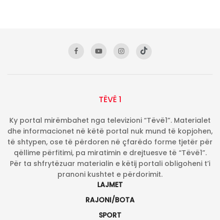
TËVË 1
Ky portal mirëmbahet nga televizioni “Tëvë1”. Materialet
dhe informacionet në këtë portal nuk mund të kopjohen,
të shtypen, ose të përdoren në çfarëdo forme tjetër për
qëllime përfitimi, pa miratimin e drejtuesve të “Tëvë1”.
Për ta shfrytëzuar materialin e këtij portali obligoheni t’i
pranoni kushtet e përdorimit.
LAJMET
RAJONI/BOTA
SPORT