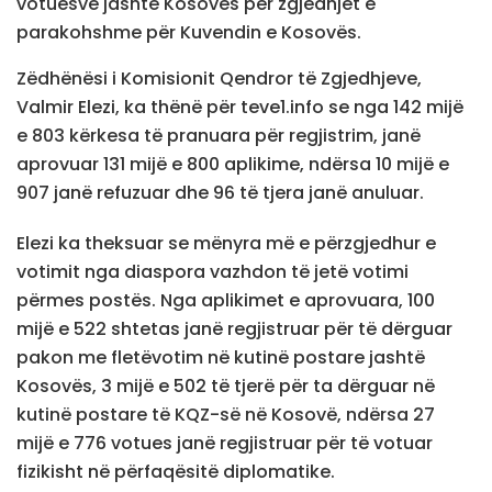
votuesve jashtë Kosovës për zgjedhjet e
parakohshme për Kuvendin e Kosovës.
Zëdhënësi i Komisionit Qendror të Zgjedhjeve,
Valmir Elezi, ka thënë për teve1.info se nga 142 mijë
e 803 kërkesa të pranuara për regjistrim, janë
aprovuar 131 mijë e 800 aplikime, ndërsa 10 mijë e
907 janë refuzuar dhe 96 të tjera janë anuluar.
Elezi ka theksuar se mënyra më e përzgjedhur e
votimit nga diaspora vazhdon të jetë votimi
përmes postës. Nga aplikimet e aprovuara, 100
mijë e 522 shtetas janë regjistruar për të dërguar
pakon me fletëvotim në kutinë postare jashtë
Kosovës, 3 mijë e 502 të tjerë për ta dërguar në
kutinë postare të KQZ-së në Kosovë, ndërsa 27
mijë e 776 votues janë regjistruar për të votuar
fizikisht në përfaqësitë diplomatike.