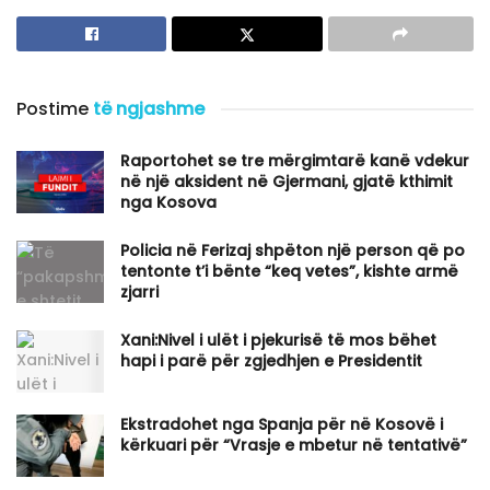
Postime
të ngjashme
Raportohet se tre mërgimtarë kanë vdekur
në një aksident në Gjermani, gjatë kthimit
nga Kosova
Policia në Ferizaj shpëton një person që po
tentonte t’i bënte “keq vetes”, kishte armë
zjarri
Xani:Nivel i ulët i pjekurisë të mos bëhet
hapi i parë për zgjedhjen e Presidentit
Ekstradohet nga Spanja për në Kosovë i
kërkuari për “Vrasje e mbetur në tentativë”