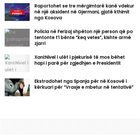
Raportohet se tre mërgimtarë kanë vdekur
në një aksident në Gjermani, gjatë kthimit
nga Kosova
Policia në Ferizaj shpëton një person që po
tentonte t’i bënte “keq vetes”, kishte armë
zjarri
Xani:Nivel i ulët i pjekurisë të mos bëhet
hapi i parë për zgjedhjen e Presidentit
Ekstradohet nga Spanja për në Kosovë i
kërkuari për “Vrasje e mbetur në tentativë”