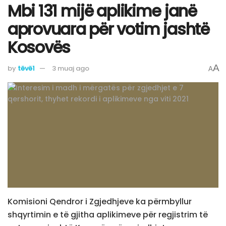
Mbi 131 mijë aplikime janë
aprovuara për votim jashtë
Kosovës
A
by
tëvë1
3 muaj ago
A
Komisioni Qendror i Zgjedhjeve ka përmbyllur
shqyrtimin e të gjitha aplikimeve për regjistrim të