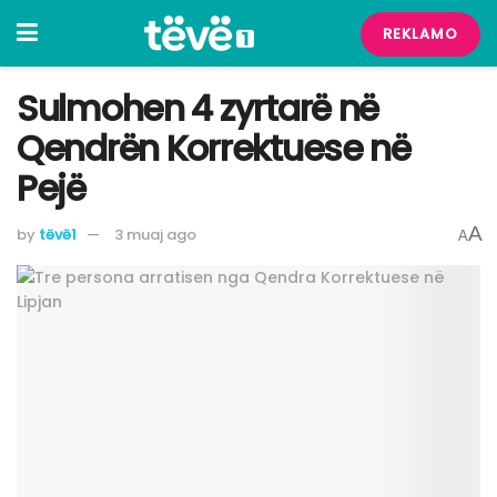
REKLAMO
Sulmohen 4 zyrtarë në
Qendrën Korrektuese në
Pejë
A
by
tëvë1
3 muaj ago
A