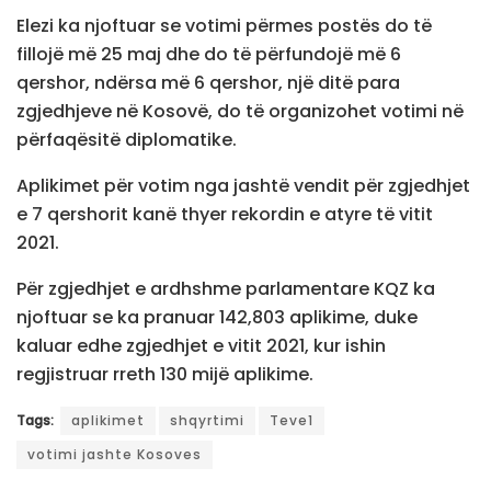
Elezi ka njoftuar se votimi përmes postës do të
fillojë më 25 maj dhe do të përfundojë më 6
qershor, ndërsa më 6 qershor, një ditë para
zgjedhjeve në Kosovë, do të organizohet votimi në
përfaqësitë diplomatike.
Aplikimet për votim nga jashtë vendit për zgjedhjet
e 7 qershorit kanë thyer rekordin e atyre të vitit
2021.
Për zgjedhjet e ardhshme parlamentare KQZ ka
njoftuar se ka pranuar 142,803 aplikime, duke
kaluar edhe zgjedhjet e vitit 2021, kur ishin
regjistruar rreth 130 mijë aplikime.
Tags:
aplikimet
shqyrtimi
Teve1
votimi jashte Kosoves