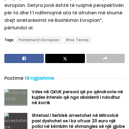
evropian. Detyra jonë është të ruajmë perspektivën
për ta dhe t’i ndihmojmë ata të afrohen më shumë
drejt anëtarësimit në Bashkimin Evropian”,
përfundoi ai.
Tags:
Parlamenti Evropian
Rhio Terras
Postime
të ngjashme
Vdes në QKUK personi që po qëndronte në
kujdes intensiv që nga aksidenti i ndodhur
në korrik
Shtetasi i Serbisë arrestohet në Mitrovicë
pasi dyshohet se i ka ofruar 20 euro një
polici në këmbim të shmangies së një gjobe