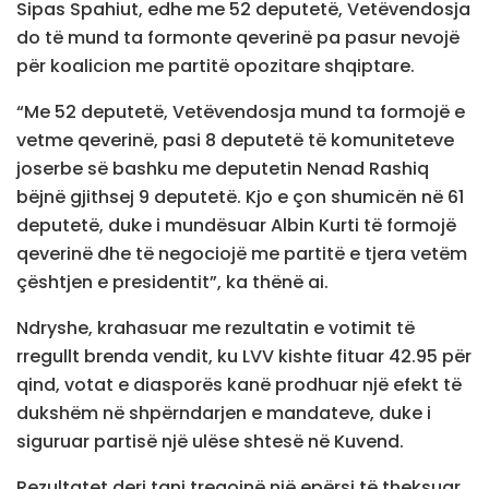
Sipas Spahiut, edhe me 52 deputetë, Vetëvendosja
do të mund ta formonte qeverinë pa pasur nevojë
për koalicion me partitë opozitare shqiptare.
“Me 52 deputetë, Vetëvendosja mund ta formojë e
vetme qeverinë, pasi 8 deputetë të komuniteteve
joserbe së bashku me deputetin Nenad Rashiq
bëjnë gjithsej 9 deputetë. Kjo e çon shumicën në 61
deputetë, duke i mundësuar Albin Kurti të formojë
qeverinë dhe të negociojë me partitë e tjera vetëm
çështjen e presidentit”, ka thënë ai.
Ndryshe, krahasuar me rezultatin e votimit të
rregullt brenda vendit, ku LVV kishte fituar 42.95 për
qind, votat e diasporës kanë prodhuar një efekt të
dukshëm në shpërndarjen e mandateve, duke i
siguruar partisë një ulëse shtesë në Kuvend.
Rezultatet deri tani tregojnë një epërsi të theksuar