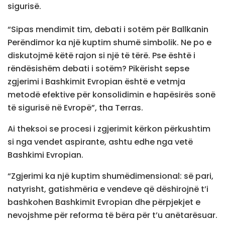
sigurisë.
“Sipas mendimit tim, debati i sotëm për Ballkanin
Perëndimor ka një kuptim shumë simbolik. Ne po e
diskutojmë këtë rajon si një të tërë. Pse është i
rëndësishëm debati i sotëm? Pikërisht sepse
zgjerimi i Bashkimit Evropian është e vetmja
metodë efektive për konsolidimin e hapësirës sonë
të sigurisë në Evropë”, tha Terras.
Ai theksoi se procesi i zgjerimit kërkon përkushtim
si nga vendet aspirante, ashtu edhe nga vetë
Bashkimi Evropian.
“Zgjerimi ka një kuptim shumëdimensional: së pari,
natyrisht, gatishmëria e vendeve që dëshirojnë t’i
bashkohen Bashkimit Evropian dhe përpjekjet e
nevojshme për reforma të bëra për t’u anëtarësuar.