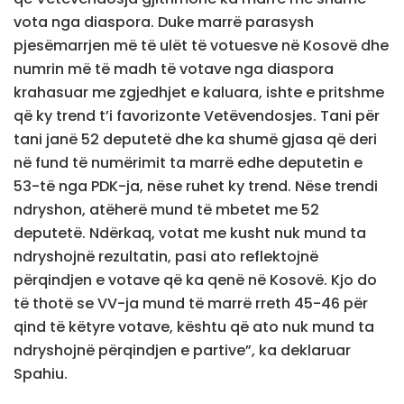
vota nga diaspora. Duke marrë parasysh
pjesëmarrjen më të ulët të votuesve në Kosovë dhe
numrin më të madh të votave nga diaspora
krahasuar me zgjedhjet e kaluara, ishte e pritshme
që ky trend t’i favorizonte Vetëvendosjes. Tani për
tani janë 52 deputetë dhe ka shumë gjasa që deri
në fund të numërimit ta marrë edhe deputetin e
53-të nga PDK-ja, nëse ruhet ky trend. Nëse trendi
ndryshon, atëherë mund të mbetet me 52
deputetë. Ndërkaq, votat me kusht nuk mund ta
ndryshojnë rezultatin, pasi ato reflektojnë
përqindjen e votave që ka qenë në Kosovë. Kjo do
të thotë se VV-ja mund të marrë rreth 45-46 për
qind të këtyre votave, kështu që ato nuk mund ta
ndryshojnë përqindjen e partive”, ka deklaruar
Spahiu.