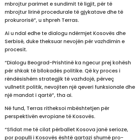
mbrojtur parimet e sundimit të ligjit, për të
mbrojtur lirinë procedurale të gjykatave dhe të
prokurorisë”, u shpreh Terras.
Ai u ndal edhe te dialogu ndërmjet Kosovës dhe
Serbisë, duke theksuar nevojën për vazhdimin e
procesit.
“Dialogu Beograd-Prishtinë ka ngecur prej kohësh
për shkak të bllokadës politike. Që ky proces i
rëndësishëm strategjik të vazhdojë, përveç
vullnetit politik, nevojiten një qeveri funksionale dhe
një mandat i qartë”, tha ai.
Në fund, Terras ritheksoi mbështetjen për
perspektivën evropiane të Kosovës.
“Sfidat me të cilat përballet Kosova janë serioze,
por populli i Kosovës është qartazi shumë pro-