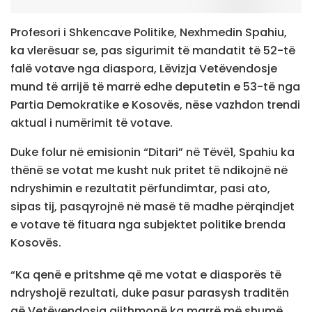
Profesori i Shkencave Politike, Nexhmedin Spahiu,
ka vlerësuar se, pas sigurimit të mandatit të 52-të
falë votave nga diaspora, Lëvizja Vetëvendosje
mund të arrijë të marrë edhe deputetin e 53-të nga
Partia Demokratike e Kosovës, nëse vazhdon trendi
aktual i numërimit të votave.
Duke folur në emisionin “Ditari” në Tëvë1, Spahiu ka
thënë se votat me kusht nuk pritet të ndikojnë në
ndryshimin e rezultatit përfundimtar, pasi ato,
sipas tij, pasqyrojnë në masë të madhe përqindjet
e votave të fituara nga subjektet politike brenda
Kosovës.
“Ka qenë e pritshme që me votat e diasporës të
ndryshojë rezultati, duke pasur parasysh traditën
që Vetëvendosja gjithmonë ka marrë më shumë