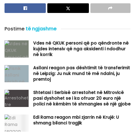
Postime
të ngjashme
Vdes në QKUK personi që po qëndronte në
kujdes intensiv që nga aksidenti i ndodhur
në korrik
Asllani reagon pas dështimit të transferimit
në Leipzig: Ju nuk mund të më ndalni, ju
premtoj
Shtetasi i Serbisë arrestohet në Mitrovicë
pasi dyshohet se i ka ofruar 20 euro një
polici në këmbim të shmangies së një gjobe
Edi Rama reagon mbi zjarrin në Krujë: U
shmang bilanci tragjik