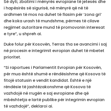
Së dyti, zbatimi i mënyrës evropiane të jetesës dhe
i hapësirës së sigurisë, në mënyrë që në të
ardhmen të mos na duhet të flasim për ‘zona gri’
dhe koka urash të mundshme, përmes të cilave
regjimet autoritare mund të promovonin interesat
e tyre”, u shpreh ai.
Duke folur për Kosovën, Terras tha se avancimi i saj
në procesin e integrimit evropian duhet të mbetet
prioritet.
“Si raportues i Parlamentit Evropian për Kosovën,
për mua është shumë e rëndësishme që Kosova të
fitojë statusin e vendit kandidat. Është e një
rëndësie të jashtëzakonshme që Kosova të
vazhdojë në rrugën e saj evropiane dhe që
mbështetja e lartë publike për integrimin evropian
të vazhdojë”, deklaroi ai.