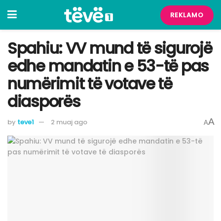
REKLAMO
Spahiu: VV mund të sigurojë
edhe mandatin e 53-të pas
numërimit të votave të
diasporës
A
by
teve1
2 muaj ago
A