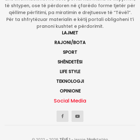
të shtypen, ose të përdoren në çfarëdo forme tjetër për
qëllime përfitimi, pa miratimin e drejtuesve të “Tëvë1”.
Për ta shfrytëzuar materialin e këtij portali obligoheni t’i
pranoni kushtet e përdorimit.
LAJMET
RAJONI/BOTA
SPORT
SHËNDETËSI
LIFE STYLE
TEKNOLOGJI
OPINIONE
Social Media
© 2022 - 2026
TËVË 1
- lexoje
tëvë
rtetën