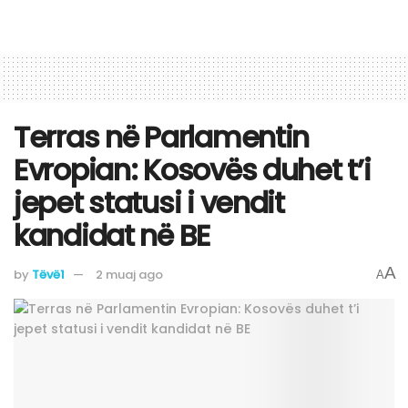
Terras në Parlamentin
Evropian: Kosovës duhet t’i
jepet statusi i vendit
kandidat në BE
A
by
Tëvë1
2 muaj ago
A