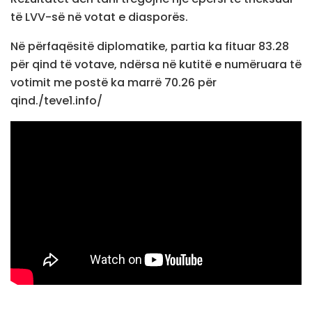
të LVV-së në votat e diasporës.
Në përfaqësitë diplomatike, partia ka fituar 83.28
për qind të votave, ndërsa në kutitë e numëruara të
votimit me postë ka marrë 70.26 për
qind./teve1.info/