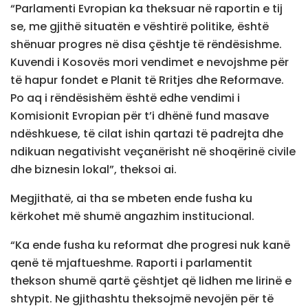
“Parlamenti Evropian ka theksuar në raportin e tij
se, me gjithë situatën e vështirë politike, është
shënuar progres në disa çështje të rëndësishme.
Kuvendi i Kosovës mori vendimet e nevojshme për
të hapur fondet e Planit të Rritjes dhe Reformave.
Po aq i rëndësishëm është edhe vendimi i
Komisionit Evropian për t’i dhënë fund masave
ndëshkuese, të cilat ishin qartazi të padrejta dhe
ndikuan negativisht veçanërisht në shoqërinë civile
dhe biznesin lokal”, theksoi ai.
Megjithatë, ai tha se mbeten ende fusha ku
kërkohet më shumë angazhim institucional.
“Ka ende fusha ku reformat dhe progresi nuk kanë
qenë të mjaftueshme. Raporti i parlamentit
thekson shumë qartë çështjet që lidhen me lirinë e
shtypit. Ne gjithashtu theksojmë nevojën për të