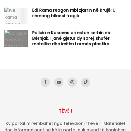
Edi Rama reagon mbi zjarrin në Krujë: U
shmang bilanci tragjik
Policia e Kosovës arreston serbin në
Bërnjak, i janë gjetur dy sprej, shufër
metalike dhe imitim i armës plastike
TËVË 1
Ky portal mirëmbahet nga televizioni “Tëvë1”. Materialet
dhe informacionet në këtë portal nuk mund të kopjohen,