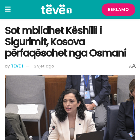
REKLAMO
Sot mblidhet Këshilli i
Sigurimit, Kosova
përfaqësohet nga Osmani
A
by
TËVË 1
3 vjet ago
A