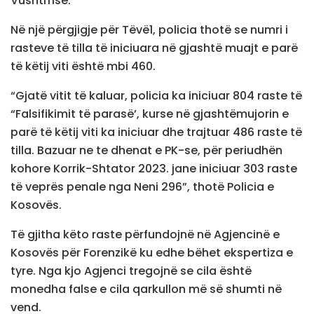
Vushtrrisë.
Në një përgjigje për Tëvë1, policia thotë se numri i
rasteve të tilla të iniciuara në gjashtë muajt e parë
të këtij viti është mbi 460.
“Gjatë vitit të kaluar, policia ka iniciuar 804 raste të
“Falsifikimit të parasë’, kurse në gjashtëmujorin e
parë të këtij viti ka iniciuar dhe trajtuar 486 raste të
tilla. Bazuar ne te dhenat e PK-se, për periudhën
kohore Korrik-Shtator 2023. jane iniciuar 303 raste
të veprës penale nga Neni 296”, thotë Policia e
Kosovës.
Të gjitha këto raste përfundojnë në Agjencinë e
Kosovës për Forenzikë ku edhe bëhet ekspertiza e
tyre. Nga kjo Agjenci tregojnë se cila është
monedha false e cila qarkullon më së shumti në
vend.