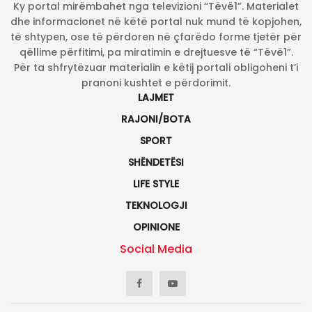
Ky portal mirëmbahet nga televizioni “Tëvë1”. Materialet
dhe informacionet në këtë portal nuk mund të kopjohen,
të shtypen, ose të përdoren në çfarëdo forme tjetër për
qëllime përfitimi, pa miratimin e drejtuesve të “Tëvë1”.
Për ta shfrytëzuar materialin e këtij portali obligoheni t’i
pranoni kushtet e përdorimit.
LAJMET
RAJONI/BOTA
SPORT
SHËNDETËSI
LIFE STYLE
TEKNOLOGJI
OPINIONE
Social Media