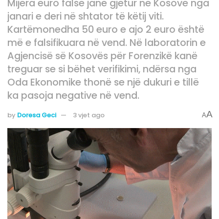
Mijëra euro false janë gjetur në Kosovë nga
janari e deri në shtator të këtij viti.
Kartëmonedha 50 euro e ajo 2 euro është
më e falsifikuara në vend. Në laboratorin e
Agjencisë së Kosovës për Forenzikë kanë
treguar se si bëhet verifikimi, ndërsa nga
Oda Ekonomike thonë se një dukuri e tillë
ka pasoja negative në vend.
A
by
Doresa Geci
3 vjet ago
A