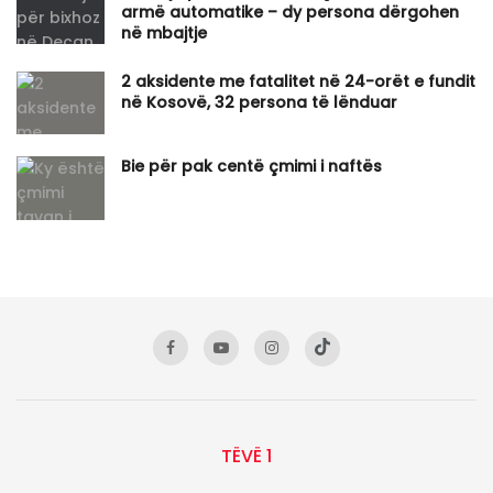
armë automatike – dy persona dërgohen
në mbajtje
2 aksidente me fatalitet në 24-orët e fundit
në Kosovë, 32 persona të lënduar
Bie për pak centë çmimi i naftës
TËVË 1