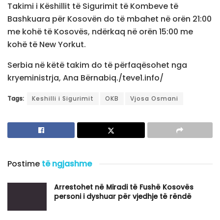
Takimi i Këshillit të Sigurimit të Kombeve të
Bashkuara për Kosovën do të mbahet në orën 21:00
me kohë të Kosovës, ndërkaq në orën 15:00 me
kohë të New Yorkut.
Serbia në këtë takim do të përfaqësohet nga
kryeministrja, Ana Bërnabiq./teve1.info/
Tags:
Keshilli i Sigurimit
OKB
Vjosa Osmani
Postime
të ngjashme
Arrestohet në Miradi të Fushë Kosovës
personi i dyshuar për vjedhje të rëndë