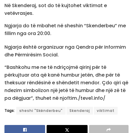
Në Skenderaj, sot do të kujtohet viktimat e
vetëvrasjes.
Ngjarja do të mbahet në sheshin “Skenderbeu” me
fillim nga ora 20:00.
Ngjarja është organizuar nga Qendra për Informim
dhe Përmirësim Social.
“Bashkohu me ne të ndriçojmë qirinj për të
përkujtuar ata që kanë humbur jetën, dhe për të
theksuar rëndësinë e shëndetit mendor. Çdo qiri që
ndezim simbolizon një jetë të humbur dhe një zë të
pa dëgjuar”, thuhet në njoftim./teve1.info/
Tags:
sheshi "Skënderbeu"
Skenderaj
viktimat