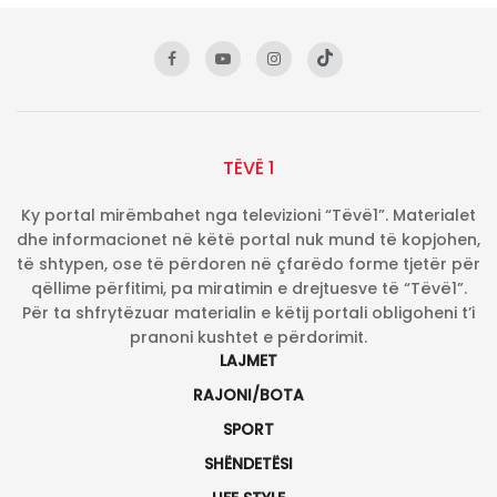
TËVË 1
Ky portal mirëmbahet nga televizioni “Tëvë1”. Materialet
dhe informacionet në këtë portal nuk mund të kopjohen,
të shtypen, ose të përdoren në çfarëdo forme tjetër për
qëllime përfitimi, pa miratimin e drejtuesve të “Tëvë1”.
Për ta shfrytëzuar materialin e këtij portali obligoheni t’i
pranoni kushtet e përdorimit.
LAJMET
RAJONI/BOTA
SPORT
SHËNDETËSI