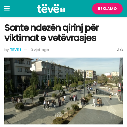
REKLAMO
​Sonte ndezën qirinj për
viktimat e vetëvrasjes
A
by
TËVË 1
3 vjet ago
A