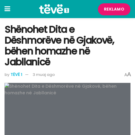
REKLAMO
Shënohet Dita e
Dëshmorëve në Gjakovë,
bëhen homazhe në
Jabllanicë
A
by
TËVË 1
3 muaj ago
A