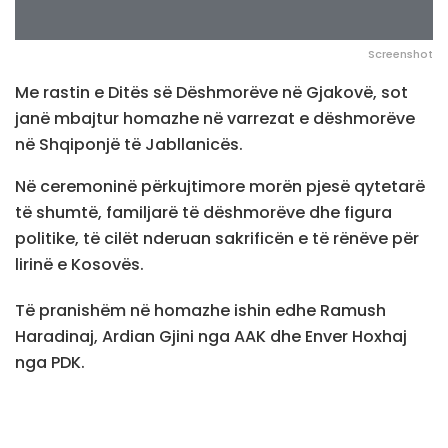
Screenshot
Me rastin e Ditës së Dëshmorëve në Gjakovë, sot
janë mbajtur homazhe në varrezat e dëshmorëve
në Shqiponjë të Jabllanicës.
Në ceremoninë përkujtimore morën pjesë qytetarë
të shumtë, familjarë të dëshmorëve dhe figura
politike, të cilët nderuan sakrificën e të rënëve për
lirinë e Kosovës.
Të pranishëm në homazhe ishin edhe Ramush
Haradinaj, Ardian Gjini nga AAK dhe Enver Hoxhaj
nga PDK.