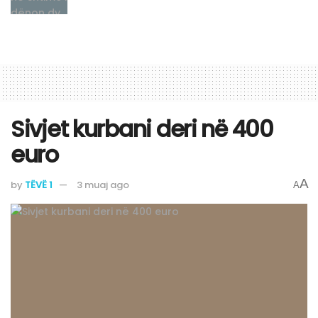
Sivjet kurbani deri në 400
euro
A
by
TËVË 1
3 muaj ago
A