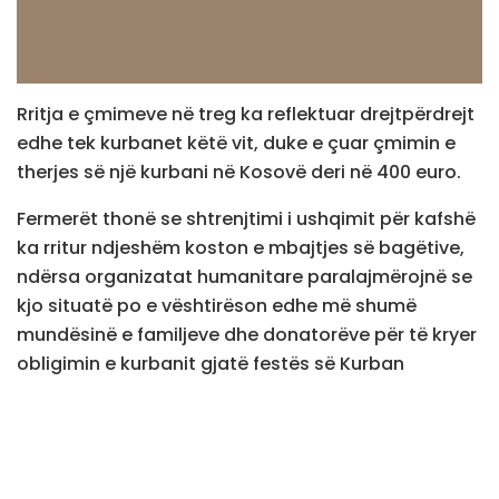
Rritja e çmimeve në treg ka reflektuar drejtpërdrejt
edhe tek kurbanet këtë vit, duke e çuar çmimin e
therjes së një kurbani në Kosovë deri në 400 euro.
Fermerët thonë se shtrenjtimi i ushqimit për kafshë
ka rritur ndjeshëm koston e mbajtjes së bagëtive,
ndërsa organizatat humanitare paralajmërojnë se
kjo situatë po e vështirëson edhe më shumë
mundësinë e familjeve dhe donatorëve për të kryer
obligimin e kurbanit gjatë festës së Kurban
Bajramit. Edhe Bashkësia Islame e Kosovës sivjet
ka rritur çmimin për therjen e një kurbani në Kosovë
në 200 euro, sa ishte vitin e kaluar 180.