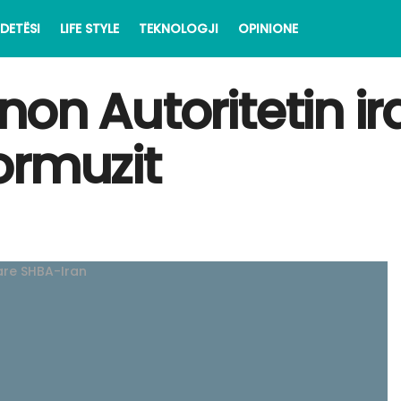
DETËSI
LIFE STYLE
TEKNOLOGJI
OPINIONE
on Autoritetin ir
ormuzit