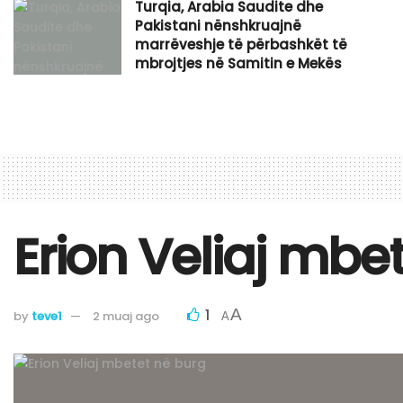
Turqia, Arabia Saudite dhe
Pakistani nënshkruajnë
marrëveshje të përbashkët të
mbrojtjes në Samitin e Mekës
Erion Veliaj mbe
1
A
by
teve1
2 muaj ago
A