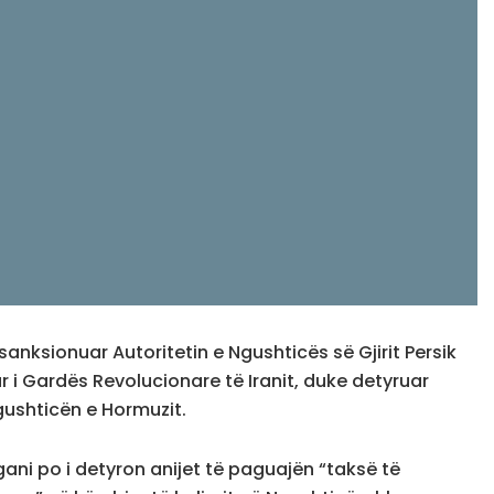
anksionuar Autoritetin e Ngushticës së Gjirit Persik
tur i Gardës Revolucionare të Iranit, duke detyruar
gushticën e Hormuzit.
ani po i detyron anijet të paguajën “taksë të