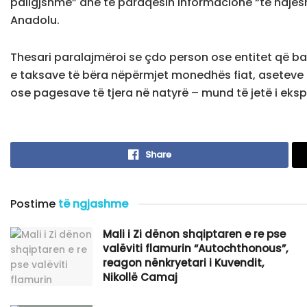
paligjshme” dhe të paraqesin informacione “të ndjes
Anadolu.
Thesari paralajmëroi se çdo person ose entitet që b
e taksave të bëra nëpërmjet monedhës fiat, aseteve
ose pagesave të tjera në natyrë – mund të jetë i eks
Share
Postime
të ngjashme
​Mali i Zi dënon shqiptaren e re pse
valëviti flamurin “Autochthonous”,
reagon nënkryetari i Kuvendit,
Nikollë Camaj