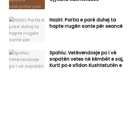
Haziri: Partia e parë duhej ta
hapte rrugën sonte për seancë
Spahiu: Vetëvendosje po i vë
sopatën vetes në këmbët e saj,
Kurti po e sfidon Kushtetutën e
Kosovës
Gjini shpërthen në kritika ndaj
Kurtit: Po ia qet faqen e zezë
Kosovës, ka për t’u gjykuar rëndë
për këtë fatkeqësi që po gatuan
Tahiri: Dyert e sallës ku sonte do
duhej të konstituohej Kuvendi i
Kosovës, janë të mbyllura