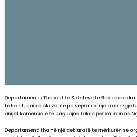
Departamenti i Thesarit të Shteteve të Bashkuara ka s
të Iranit, pasi e akuzoi se po vepron si një krah i zgja
anijet komerciale të paguajnë taksë për kalimin në N
Departamenti tha në një deklaratë të mërkurën se org