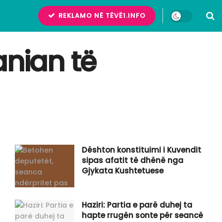
REKLAMO NË TËVË1.INFO
anian të
Dështon konstituimi i Kuvendit
sipas afatit të dhënë nga
Gjykata Kushtetuese
Haziri: Partia e parë duhej ta
hapte rrugën sonte për seancë