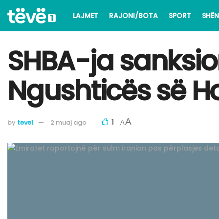
LAJMET
RAJONI/BOTA
SPORT
SHËN
SHBA-ja sanksion
Ngushticës së H
1
A
by
teve1
2 muaj ago
A