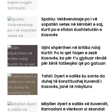
Spahiu: Vetëvendosje po i vë
sopatën vetes në këmbët e saj,
Kurti po e sfidon Kushtetutën e
Kosovës
Gjini shpërthen në kritika ndaj
Kurtit: Po ia qet faqen e zezë
Kosovës, ka për t’u gjykuar rëndë
për këtë fatkeqësi që po gatuan
Tahiri: Dyert e sallës ku sonte do
duhej të konstituohej Kuvendi i
Kosovës, janë të mbyllura
Mbyllen dyert e sallës së Kuvendit,
Ramadani e vlerëson si skandal: