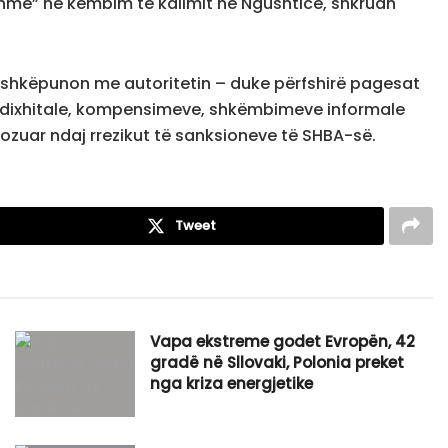
hme” në këmbim të kalimit në Ngushticë, shkruan
ashkëpunon me autoritetin – duke përfshirë pagesat
 dixhitale, kompensimeve, shkëmbimeve informale
pozuar ndaj rrezikut të sanksioneve të SHBA-së.
Tweet
Vapa ekstreme godet Evropën, 42
gradë në Sllovaki, Polonia preket
nga kriza energjetike